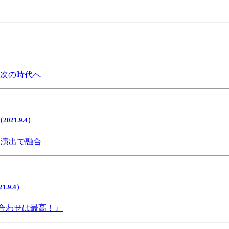
で次の時代へ
1.9.4）
間演出で融合
9.4）
み合わせは最高！』