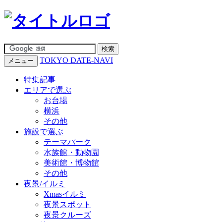
TOKYO DATE-NAVI
メニュー
特集記事
エリアで選ぶ
お台場
横浜
その他
施設で選ぶ
テーマパーク
水族館・動物園
美術館・博物館
その他
夜景/イルミ
Xmasイルミ
夜景スポット
夜景クルーズ