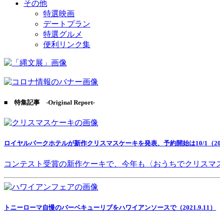
その他
特選映画
デートプラン
特選グルメ
便利リンク集
■ 特集記事 -Original Report-
ロイヤルパークホテルが新作クリスマスケーキを発表、予約開始は10/1（2021
コンテスト受賞の新作ケーキで、今年も〈おうちでクリスマ
トニーローマ自慢のバーベキューリブをハワイアンソースで（2021.9.11）