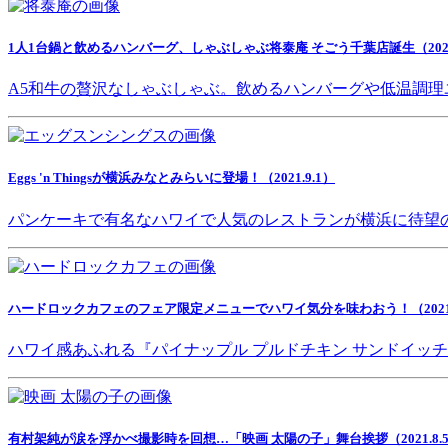
1人1台鍋と飲めるハンバーグ、しゃぶしゃぶ将泰庵 そごう千葉店誕生（2021.
A5和牛の贅沢なしゃぶしゃぶ。飲めるハンバーグや低温調理
Eggs 'n Thingsが横浜みなとみらいに登場！（2021.9.1）
パンケーキで有名なハワイで人気のレストランが横浜に待望
ハードロックカフェのフェア限定メニューでハワイ気分を味わおう！（2021.8
ハワイ感あふれる『パイナップル プルドチキン サンドイッ
有村架純が涙を浮かべ撮影時を回想…「映画 太陽の子」舞台挨拶（2021.8.