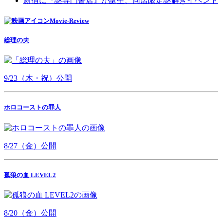
新宿に『謎専門書店』が誕生、同店限定謎解きイベント
Movie-Review
総理の夫
9/23（木・祝）公開
ホロコーストの罪人
8/27（金）公開
孤狼の血 LEVEL2
8/20（金）公開