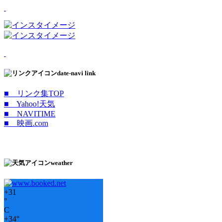
date-navi link
■ リンク集TOP
■ Yahoo!天気
■ NAVITIME
■ 映画.com
weather
+
31
°
C
+
34°