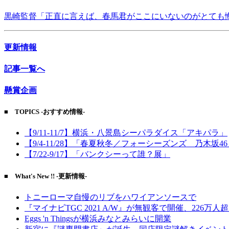
黒崎監督「正直に言えば、春馬君がここにいないのがとても
更新情報
記事一覧へ
懸賞企画
■ TOPICS -おすすめ情報-
【9/11-11/7】横浜・八景島シーパラダイス「アキパラ」
【9/4-11/28】「春夏秋冬／フォーシーズンズ 乃木坂4
【7/22-9/17】「バンクシーって誰？展」
■ What's New !! -更新情報-
トニーローマ自慢のリブをハワイアンソースで
『マイナビTGC 2021 A/W』が無観客で開催、226万人
Eggs 'n Thingsが横浜みなとみらいに開業