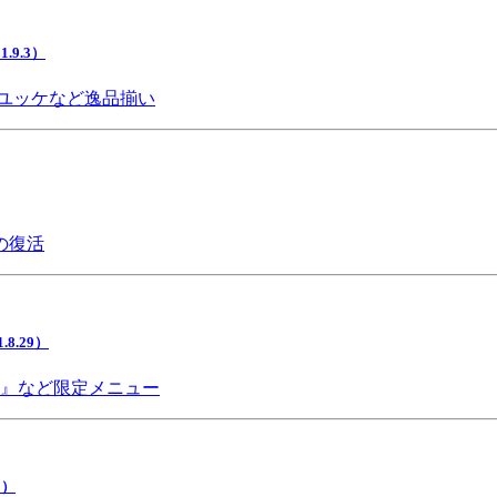
9.3）
ユッケなど逸品揃い
の復活
.29）
チ』など限定メニュー
5）