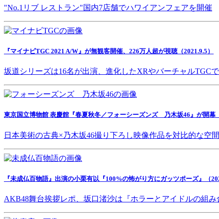
"No.1リブ レストラン"国内7店舗でハワイアンフェアを開催
『マイナビTGC 2021 A/W』が無観客開催、226万人超が視聴（2021.9.5）
坂道シリーズは16名が出演、進化したXRやバーチャルTGC
東京国立博物館 表慶館『春夏秋冬／フォーシーズンズ 乃木坂46』が開幕（202
日本美術の古典×乃木坂46撮り下ろし映像作品を対比的な空
『未成仏百物語』出演の小栗有以『100%の怖がり方にガッツポーズ』（2021.
AKB48舞台挨拶レポ、坂口渚沙は『ホラーとアイドルの組