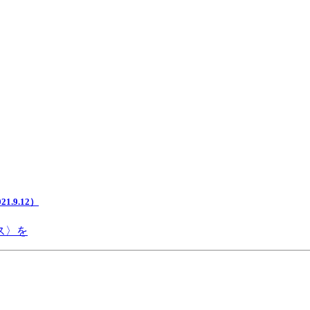
.9.12）
ス〉を