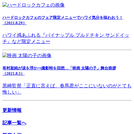
ハードロックカフェのフェア限定メニューでハワイ気分を味わおう！
（2021.8.29）
ハワイ感あふれる『パイナップル プルドチキン サンドイッ
チ』など限定メニュー
有村架純が涙を浮かべ撮影時を回想…「映画 太陽の子」舞台挨拶
（2021.8.5）
黒崎監督「正直に言えば、春馬君がここにいないのがとても
悔しい」
更新情報
記事一覧へ