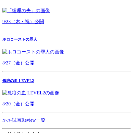
9/23（木・祝）公開
ホロコーストの罪人
8/27（金）公開
孤狼の血 LEVEL2
8/20（金）公開
≫≫試写Review一覧