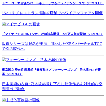
トニーローマ自慢のバーベキューリブをハワイアンソースで（2021.9.11）
"No.1リブ レストラン"国内7店舗でハワイアンフェアを開催
『マイナビTGC 2021 A/W』が無観客開催、226万人超が視聴（2021.9.5）
坂道シリーズは16名が出演、進化したXRやバーチャルTGC
で次の時代へ
東京国立博物館 表慶館『春夏秋冬／フォーシーズンズ 乃木坂46』が開
幕（2021.9.4）
日本美術の古典×乃木坂46撮り下ろし映像作品を対比的な空
間演出で融合