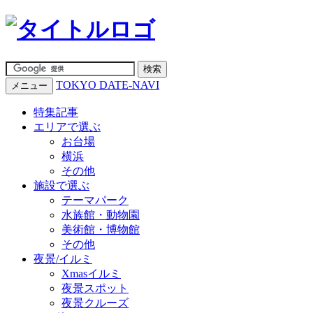
TOKYO DATE-NAVI
メニュー
特集記事
エリアで選ぶ
お台場
横浜
その他
施設で選ぶ
テーマパーク
水族館・動物園
美術館・博物館
その他
夜景/イルミ
Xmasイルミ
夜景スポット
夜景クルーズ