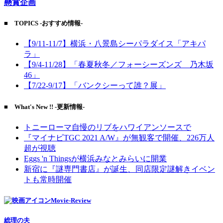
懸賞企画
■ TOPICS -おすすめ情報-
【9/11-11/7】横浜・八景島シーパラダイス「アキパ
ラ」
【9/4-11/28】「春夏秋冬／フォーシーズンズ 乃木坂
46」
【7/22-9/17】「バンクシーって誰？展」
■ What's New !! -更新情報-
トニーローマ自慢のリブをハワイアンソースで
『マイナビTGC 2021 A/W』が無観客で開催、226万人
超が視聴
Eggs 'n Thingsが横浜みなとみらいに開業
新宿に『謎専門書店』が誕生、同店限定謎解きイベン
トも常時開催
Movie-Review
総理の夫