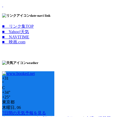
date-navi link
■ リンク集TOP
■ Yahoo!天気
■ NAVITIME
■ 映画.com
weather
+
31
°
C
+
34°
+
25°
東京都
木曜日, 06
7日間の天気予報を見る