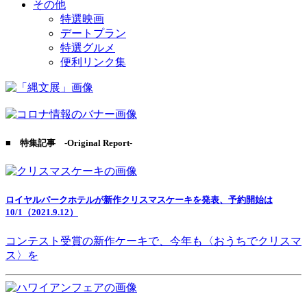
その他
特選映画
デートプラン
特選グルメ
便利リンク集
■ 特集記事 -Original Report-
ロイヤルパークホテルが新作クリスマスケーキを発表、予約開始は
10/1（2021.9.12）
コンテスト受賞の新作ケーキで、今年も〈おうちでクリスマ
ス〉を