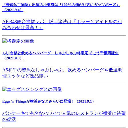
『未成仏百物語』出演の小栗有以『100%の怖がり方にガッツポーズ』
（2021.9.4）
AKB48舞台挨拶レポ、坂口渚沙は『ホラーとアイドルの組
み合わせは最高！』
1人1台鍋と飲めるハンバーグ、しゃぶしゃぶ将泰庵 そごう千葉店誕生
（2021.9.3）
A5和牛の贅沢なしゃぶしゃぶ。飲めるハンバーグや低温調
理ユッケなど逸品揃い
Eggs 'n Thingsが横浜みなとみらいに登場！（2021.9.1）
パンケーキで有名なハワイで人気のレストランが横浜に待望
の復活