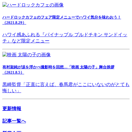
ハードロックカフェのフェア限定メニューでハワイ気分を味わおう！
（2021.8.29）
ハワイ感あふれる『パイナップル プルドチキン サンドイッ
チ』など限定メニュー
有村架純が涙を浮かべ撮影時を回想…「映画 太陽の子」舞台挨拶
（2021.8.5）
黒崎監督「正直に言えば、春馬君がここにいないのがとても
悔しい」
更新情報
記事一覧へ