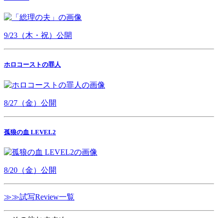
9/23（木・祝）公開
ホロコーストの罪人
8/27（金）公開
孤狼の血 LEVEL2
8/20（金）公開
≫≫試写Review一覧