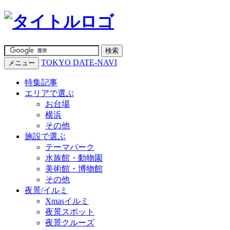
TOKYO DATE-NAVI
メニュー
特集記事
エリアで選ぶ
お台場
横浜
その他
施設で選ぶ
テーマパーク
水族館・動物園
美術館・博物館
その他
夜景/イルミ
Xmasイルミ
夜景スポット
夜景クルーズ