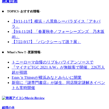
懸賞企画
■ TOPICS -おすすめ情報-
【9/11-11/7】横浜・八景島シーパラダイス「アキパ
ラ」
【9/4-11/28】「春夏秋冬／フォーシーズンズ 乃木坂
46」
【7/22-9/17】「バンクシーって誰？展」
■ What's New !! -更新情報-
トニーローマ自慢のリブをハワイアンソースで
『マイナビTGC 2021 A/W』が無観客で開催、226万人
超が視聴
Eggs 'n Thingsが横浜みなとみらいに開業
新宿に『謎専門書店』が誕生、同店限定謎解きイベン
トも常時開催
Movie-Review
総理の夫