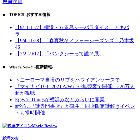
懸賞企画
■ TOPICS -おすすめ情報-
【9/11-11/7】横浜・八景島シーパラダイス「アキパ
ラ」
【9/4-11/28】「春夏秋冬／フォーシーズンズ 乃木坂
46」
【7/22-9/17】「バンクシーって誰？展」
■ What's New !! -更新情報-
トニーローマ自慢のリブをハワイアンソースで
『マイナビTGC 2021 A/W』が無観客で開催、226万人
超が視聴
Eggs 'n Thingsが横浜みなとみらいに開業
新宿に『謎専門書店』が誕生、同店限定謎解きイベン
トも常時開催
Movie-Review
総理の夫