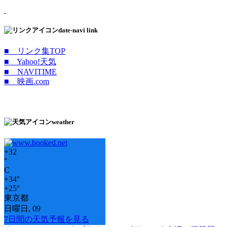
date-navi link
■ リンク集TOP
■ Yahoo!天気
■ NAVITIME
■ 映画.com
weather
+
32
°
C
+
34°
+
25°
東京都
日曜日, 09
7日間の天気予報を見る