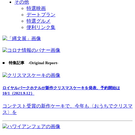
その他
特選映画
デートプラン
特選グルメ
便利リンク集
■ 特集記事 -Original Report-
ロイヤルパークホテルが新作クリスマスケーキを発表、予約開始は
10/1（2021.9.12）
コンテスト受賞の新作ケーキで、今年も〈おうちでクリスマ
ス〉を