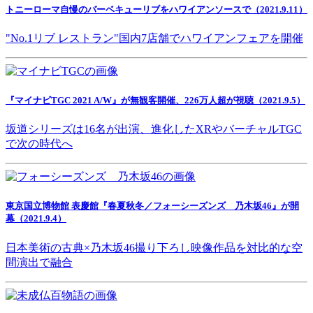
トニーローマ自慢のバーベキューリブをハワイアンソースで（2021.9.11）
"No.1リブ レストラン"国内7店舗でハワイアンフェアを開催
『マイナビTGC 2021 A/W』が無観客開催、226万人超が視聴（2021.9.5）
坂道シリーズは16名が出演、進化したXRやバーチャルTGC
で次の時代へ
東京国立博物館 表慶館『春夏秋冬／フォーシーズンズ 乃木坂46』が開
幕（2021.9.4）
日本美術の古典×乃木坂46撮り下ろし映像作品を対比的な空
間演出で融合