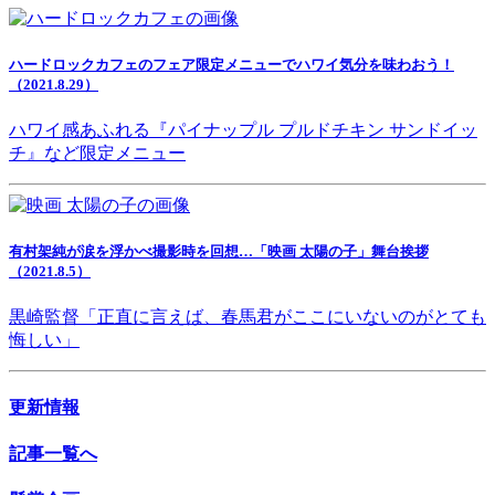
ハードロックカフェのフェア限定メニューでハワイ気分を味わおう！
（2021.8.29）
ハワイ感あふれる『パイナップル プルドチキン サンドイッ
チ』など限定メニュー
有村架純が涙を浮かべ撮影時を回想…「映画 太陽の子」舞台挨拶
（2021.8.5）
黒崎監督「正直に言えば、春馬君がここにいないのがとても
悔しい」
更新情報
記事一覧へ