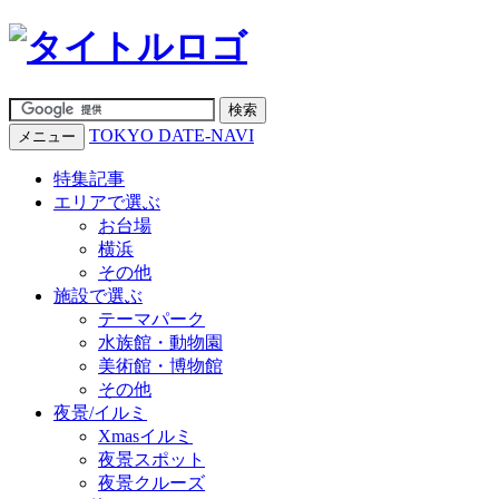
TOKYO DATE-NAVI
メニュー
特集記事
エリアで選ぶ
お台場
横浜
その他
施設で選ぶ
テーマパーク
水族館・動物園
美術館・博物館
その他
夜景/イルミ
Xmasイルミ
夜景スポット
夜景クルーズ