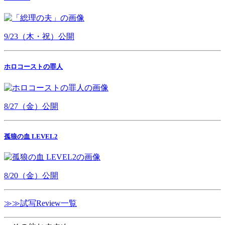
9/23（木・祝）公開
ホロコーストの罪人
8/27（金）公開
孤狼の血 LEVEL2
8/20（金）公開
≫≫試写Review一覧