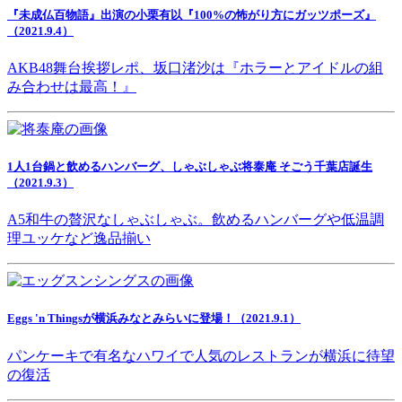
『未成仏百物語』出演の小栗有以『100%の怖がり方にガッツポーズ』
（2021.9.4）
AKB48舞台挨拶レポ、坂口渚沙は『ホラーとアイドルの組
み合わせは最高！』
1人1台鍋と飲めるハンバーグ、しゃぶしゃぶ将泰庵 そごう千葉店誕生
（2021.9.3）
A5和牛の贅沢なしゃぶしゃぶ。飲めるハンバーグや低温調
理ユッケなど逸品揃い
Eggs 'n Thingsが横浜みなとみらいに登場！（2021.9.1）
パンケーキで有名なハワイで人気のレストランが横浜に待望
の復活