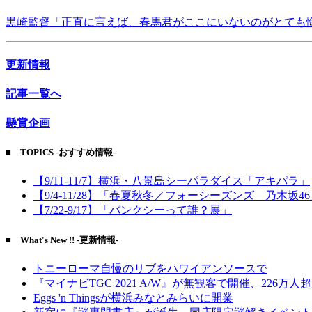
黒崎監督「正直に言えば、春馬君がここにいないのがとても
更新情報
記事一覧へ
懸賞企画
■ TOPICS -おすすめ情報-
【9/11-11/7】横浜・八景島シーパラダイス「アキパラ」
【9/4-11/28】「春夏秋冬／フォーシーズンズ 乃木坂4
【7/22-9/17】「バンクシーって誰？展」
■ What's New !! -更新情報-
トニーローマ自慢のリブをハワイアンソースで
『マイナビTGC 2021 A/W』が無観客で開催、226万人
Eggs 'n Thingsが横浜みなとみらいに開業