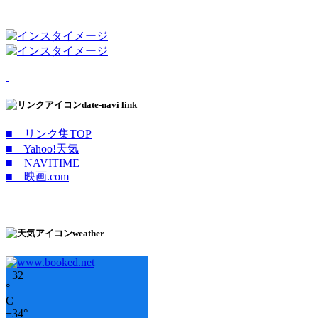
date-navi link
■ リンク集TOP
■ Yahoo!天気
■ NAVITIME
■ 映画.com
weather
+
32
°
C
+
34°