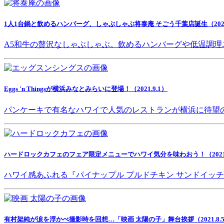
1人1台鍋と飲めるハンバーグ、しゃぶしゃぶ将泰庵 そごう千葉店誕生（2021.
A5和牛の贅沢なしゃぶしゃぶ。飲めるハンバーグや低温調理
Eggs 'n Thingsが横浜みなとみらいに登場！（2021.9.1）
パンケーキで有名なハワイで人気のレストランが横浜に待望
ハードロックカフェのフェア限定メニューでハワイ気分を味わおう！（2021.8
ハワイ感あふれる『パイナップル プルドチキン サンドイッ
有村架純が涙を浮かべ撮影時を回想…「映画 太陽の子」舞台挨拶（2021.8.