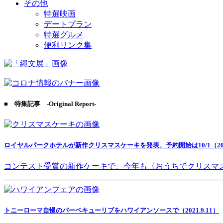
その他
特選映画
デートプラン
特選グルメ
便利リンク集
■ 特集記事 -Original Report-
ロイヤルパークホテルが新作クリスマスケーキを発表、予約開始は10/1（2021
コンテスト受賞の新作ケーキで、今年も〈おうちでクリスマ
トニーローマ自慢のバーベキューリブをハワイアンソースで（2021.9.11）