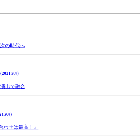
で次の時代へ
1.9.4）
間演出で融合
9.4）
み合わせは最高！』