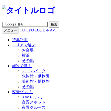
TOKYO DATE-NAVI
メニュー
特集記事
エリアで選ぶ
お台場
横浜
その他
施設で選ぶ
テーマパーク
水族館・動物園
美術館・博物館
その他
夜景/イルミ
Xmasイルミ
夜景スポット
夜景クルーズ