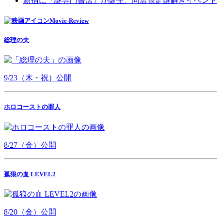
新宿に『謎専門書店』が誕生、同店限定謎解きイベント
Movie-Review
総理の夫
9/23（木・祝）公開
ホロコーストの罪人
8/27（金）公開
孤狼の血 LEVEL2
8/20（金）公開