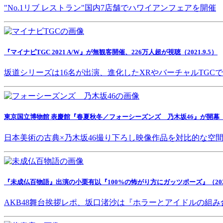
"No.1リブ レストラン"国内7店舗でハワイアンフェアを開催
『マイナビTGC 2021 A/W』が無観客開催、226万人超が視聴（2021.9.5）
坂道シリーズは16名が出演、進化したXRやバーチャルTGC
東京国立博物館 表慶館『春夏秋冬／フォーシーズンズ 乃木坂46』が開幕（202
日本美術の古典×乃木坂46撮り下ろし映像作品を対比的な空
『未成仏百物語』出演の小栗有以『100%の怖がり方にガッツポーズ』（2021.
AKB48舞台挨拶レポ、坂口渚沙は『ホラーとアイドルの組