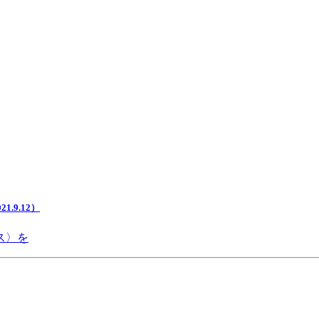
.9.12）
ス〉を