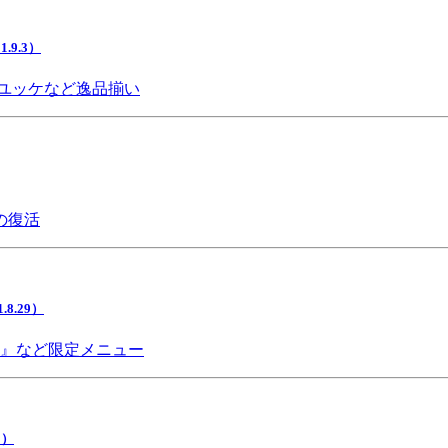
9.3）
ユッケなど逸品揃い
の復活
.29）
チ』など限定メニュー
5）