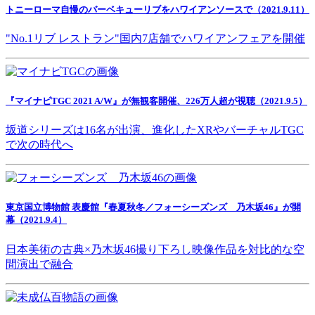
トニーローマ自慢のバーベキューリブをハワイアンソースで（2021.9.11）
"No.1リブ レストラン"国内7店舗でハワイアンフェアを開催
『マイナビTGC 2021 A/W』が無観客開催、226万人超が視聴（2021.9.5）
坂道シリーズは16名が出演、進化したXRやバーチャルTGC
で次の時代へ
東京国立博物館 表慶館『春夏秋冬／フォーシーズンズ 乃木坂46』が開
幕（2021.9.4）
日本美術の古典×乃木坂46撮り下ろし映像作品を対比的な空
間演出で融合