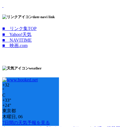
date-navi link
■ リンク集TOP
■ Yahoo!天気
■ NAVITIME
■ 映画.com
weather
+
32
°
C
+
33°
+
24°
東京都
木曜日, 06
7日間の天気予報を見る