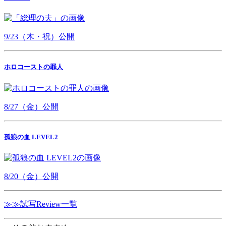
9/23（木・祝）公開
ホロコーストの罪人
8/27（金）公開
孤狼の血 LEVEL2
8/20（金）公開
≫≫試写Review一覧