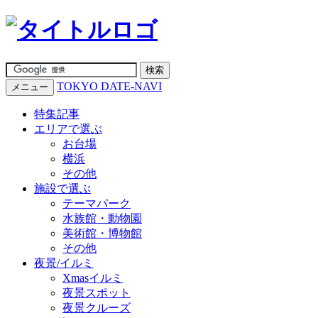
TOKYO DATE-NAVI
メニュー
特集記事
エリアで選ぶ
お台場
横浜
その他
施設で選ぶ
テーマパーク
水族館・動物園
美術館・博物館
その他
夜景/イルミ
Xmasイルミ
夜景スポット
夜景クルーズ