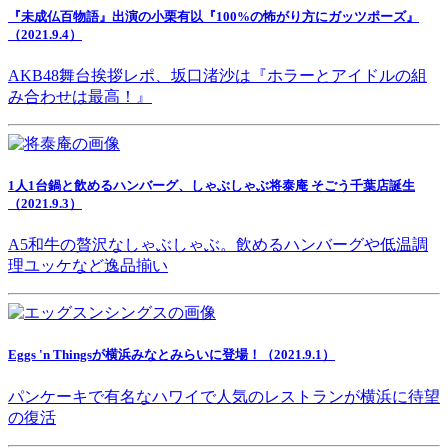
『未成仏百物語』出演の小栗有以『100%の怖がり方にガッツポーズ』
（2021.9.4）
AKB48舞台挨拶レポ、坂口渚沙は『ホラーとアイドルの組
み合わせは最高！』
1人1台鍋と飲めるハンバーグ、しゃぶしゃぶ将泰庵 そごう千葉店誕生
（2021.9.3）
A5和牛の贅沢なしゃぶしゃぶ。飲めるハンバーグや低温調
理ユッケなど逸品揃い
Eggs 'n Thingsが横浜みなとみらいに登場！（2021.9.1）
パンケーキで有名なハワイで人気のレストランが横浜に待望
の復活