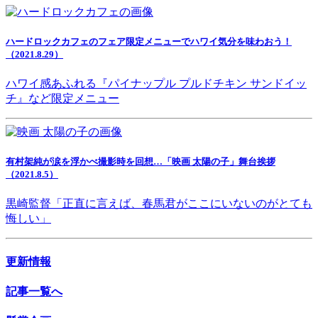
ハードロックカフェのフェア限定メニューでハワイ気分を味わおう！
（2021.8.29）
ハワイ感あふれる『パイナップル プルドチキン サンドイッ
チ』など限定メニュー
有村架純が涙を浮かべ撮影時を回想…「映画 太陽の子」舞台挨拶
（2021.8.5）
黒崎監督「正直に言えば、春馬君がここにいないのがとても
悔しい」
更新情報
記事一覧へ