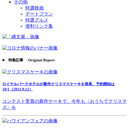
その他
特選映画
デートプラン
特選グルメ
便利リンク集
■ 特集記事 -Original Report-
ロイヤルパークホテルが新作クリスマスケーキを発表、予約開始は
10/1（2021.9.12）
コンテスト受賞の新作ケーキで、今年も〈おうちでクリスマ
ス〉を