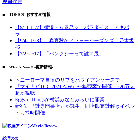
懸賞企画
■ TOPICS -おすすめ情報-
【9/11-11/7】横浜・八景島シーパラダイス「アキパ
ラ」
【9/4-11/28】「春夏秋冬／フォーシーズンズ 乃木坂
46」
【7/22-9/17】「バンクシーって誰？展」
■ What's New !! -更新情報-
トニーローマ自慢のリブをハワイアンソースで
『マイナビTGC 2021 A/W』が無観客で開催、226万人
超が視聴
Eggs 'n Thingsが横浜みなとみらいに開業
新宿に『謎専門書店』が誕生、同店限定謎解きイベン
トも常時開催
Movie-Review
総理の夫