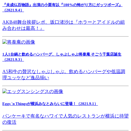
『未成仏百物語』出演の小栗有以『100%の怖がり方にガッツポーズ』
（2021.9.4）
AKB48舞台挨拶レポ、坂口渚沙は『ホラーとアイドルの組
み合わせは最高！』
1人1台鍋と飲めるハンバーグ、しゃぶしゃぶ将泰庵 そごう千葉店誕生
（2021.9.3）
A5和牛の贅沢なしゃぶしゃぶ。飲めるハンバーグや低温調
理ユッケなど逸品揃い
Eggs 'n Thingsが横浜みなとみらいに登場！（2021.9.1）
パンケーキで有名なハワイで人気のレストランが横浜に待望
の復活