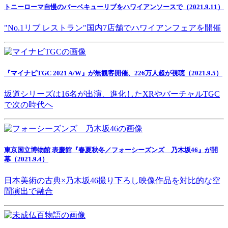
トニーローマ自慢のバーベキューリブをハワイアンソースで（2021.9.11）
"No.1リブ レストラン"国内7店舗でハワイアンフェアを開催
『マイナビTGC 2021 A/W』が無観客開催、226万人超が視聴（2021.9.5）
坂道シリーズは16名が出演、進化したXRやバーチャルTGC
で次の時代へ
東京国立博物館 表慶館『春夏秋冬／フォーシーズンズ 乃木坂46』が開
幕（2021.9.4）
日本美術の古典×乃木坂46撮り下ろし映像作品を対比的な空
間演出で融合