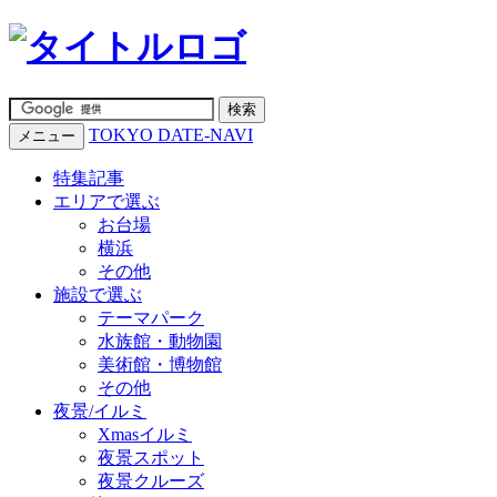
TOKYO DATE-NAVI
メニュー
特集記事
エリアで選ぶ
お台場
横浜
その他
施設で選ぶ
テーマパーク
水族館・動物園
美術館・博物館
その他
夜景/イルミ
Xmasイルミ
夜景スポット
夜景クルーズ