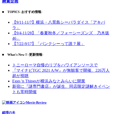
懸賞企画
■ TOPICS -おすすめ情報-
【9/11-11/7】横浜・八景島シーパラダイス「アキパ
ラ」
【9/4-11/28】「春夏秋冬／フォーシーズンズ 乃木坂
46」
【7/22-9/17】「バンクシーって誰？展」
■ What's New !! -更新情報-
トニーローマ自慢のリブをハワイアンソースで
『マイナビTGC 2021 A/W』が無観客で開催、226万人
超が視聴
Eggs 'n Thingsが横浜みなとみらいに開業
新宿に『謎専門書店』が誕生、同店限定謎解きイベン
トも常時開催
Movie-Review
総理の夫