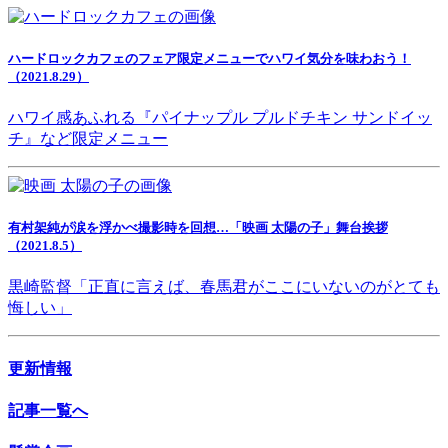
ハードロックカフェのフェア限定メニューでハワイ気分を味わおう！
（2021.8.29）
ハワイ感あふれる『パイナップル プルドチキン サンドイッ
チ』など限定メニュー
有村架純が涙を浮かべ撮影時を回想…「映画 太陽の子」舞台挨拶
（2021.8.5）
黒崎監督「正直に言えば、春馬君がここにいないのがとても
悔しい」
更新情報
記事一覧へ