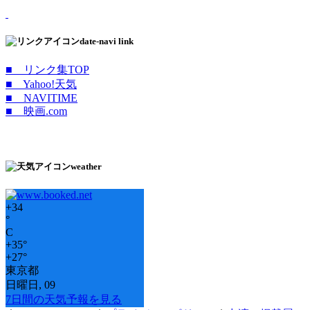
date-navi link
■ リンク集TOP
■ Yahoo!天気
■ NAVITIME
■ 映画.com
weather
+
34
°
C
+
35°
+
27°
東京都
日曜日, 09
7日間の天気予報を見る