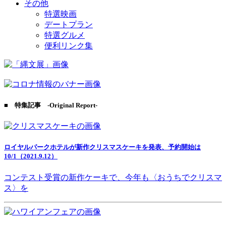
その他
特選映画
デートプラン
特選グルメ
便利リンク集
■ 特集記事 -Original Report-
ロイヤルパークホテルが新作クリスマスケーキを発表、予約開始は
10/1（2021.9.12）
コンテスト受賞の新作ケーキで、今年も〈おうちでクリスマ
ス〉を