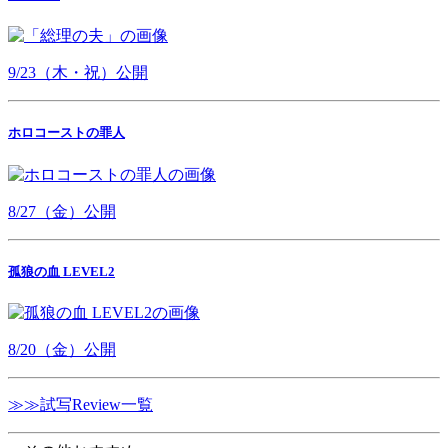
9/23（木・祝）公開
ホロコーストの罪人
8/27（金）公開
孤狼の血 LEVEL2
8/20（金）公開
≫≫試写Review一覧