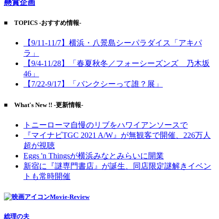
懸賞企画
■ TOPICS -おすすめ情報-
【9/11-11/7】横浜・八景島シーパラダイス「アキパ
ラ」
【9/4-11/28】「春夏秋冬／フォーシーズンズ 乃木坂
46」
【7/22-9/17】「バンクシーって誰？展」
■ What's New !! -更新情報-
トニーローマ自慢のリブをハワイアンソースで
『マイナビTGC 2021 A/W』が無観客で開催、226万人
超が視聴
Eggs 'n Thingsが横浜みなとみらいに開業
新宿に『謎専門書店』が誕生、同店限定謎解きイベン
トも常時開催
Movie-Review
総理の夫