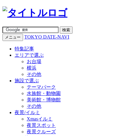
TOKYO DATE-NAVI
メニュー
特集記事
エリアで選ぶ
お台場
横浜
その他
施設で選ぶ
テーマパーク
水族館・動物園
美術館・博物館
その他
夜景/イルミ
Xmasイルミ
夜景スポット
夜景クルーズ