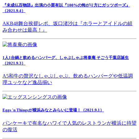
『未成仏百物語』出演の小栗有以『100%の怖がり方にガッツポーズ』
（2021.9.4）
AKB48舞台挨拶レポ、坂口渚沙は『ホラーとアイドルの組
み合わせは最高！』
1人1台鍋と飲めるハンバーグ、しゃぶしゃぶ将泰庵 そごう千葉店誕生
（2021.9.3）
A5和牛の贅沢なしゃぶしゃぶ。飲めるハンバーグや低温調
理ユッケなど逸品揃い
Eggs 'n Thingsが横浜みなとみらいに登場！（2021.9.1）
パンケーキで有名なハワイで人気のレストランが横浜に待望
の復活