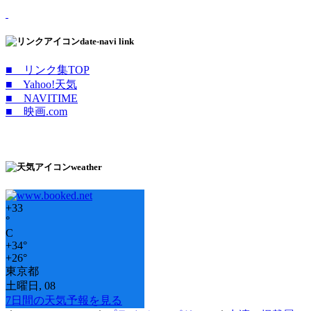
date-navi link
■ リンク集TOP
■ Yahoo!天気
■ NAVITIME
■ 映画.com
weather
+
33
°
C
+
34°
+
26°
東京都
土曜日, 08
7日間の天気予報を見る