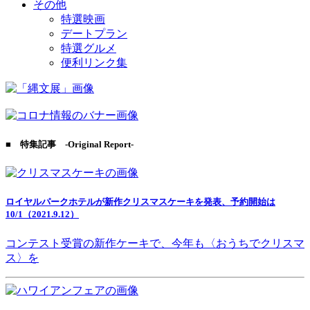
その他
特選映画
デートプラン
特選グルメ
便利リンク集
■ 特集記事 -Original Report-
ロイヤルパークホテルが新作クリスマスケーキを発表、予約開始は
10/1（2021.9.12）
コンテスト受賞の新作ケーキで、今年も〈おうちでクリスマ
ス〉を