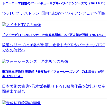
トニーローマ自慢のバーベキューリブをハワイアンソースで（2021.9.11）
"No.1リブ レストラン"国内7店舗でハワイアンフェアを開催
『マイナビTGC 2021 A/W』が無観客開催、226万人超が視聴（2021.9.5）
坂道シリーズは16名が出演、進化したXRやバーチャルTGC
で次の時代へ
東京国立博物館 表慶館『春夏秋冬／フォーシーズンズ 乃木坂46』が開
幕（2021.9.4）
日本美術の古典×乃木坂46撮り下ろし映像作品を対比的な空
間演出で融合