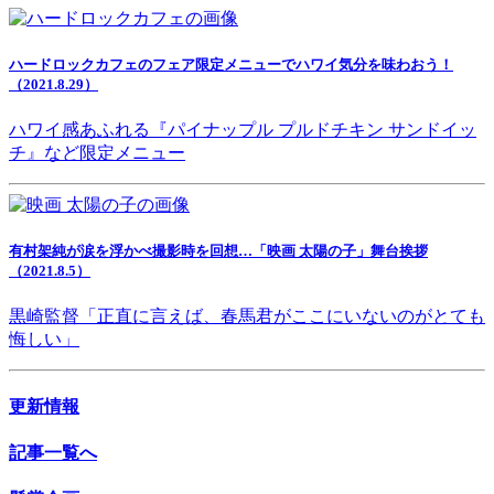
ハードロックカフェのフェア限定メニューでハワイ気分を味わおう！
（2021.8.29）
ハワイ感あふれる『パイナップル プルドチキン サンドイッ
チ』など限定メニュー
有村架純が涙を浮かべ撮影時を回想…「映画 太陽の子」舞台挨拶
（2021.8.5）
黒崎監督「正直に言えば、春馬君がここにいないのがとても
悔しい」
更新情報
記事一覧へ