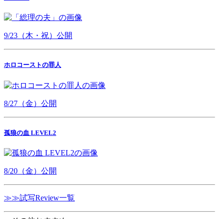
9/23（木・祝）公開
ホロコーストの罪人
8/27（金）公開
孤狼の血 LEVEL2
8/20（金）公開
≫≫試写Review一覧