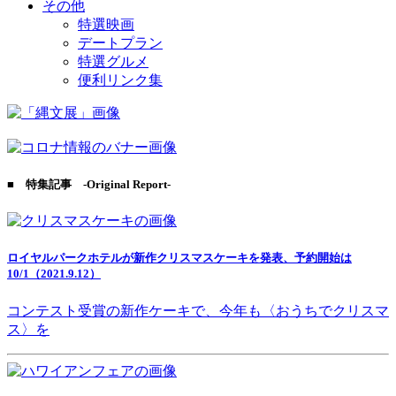
その他
特選映画
デートプラン
特選グルメ
便利リンク集
■ 特集記事 -Original Report-
ロイヤルパークホテルが新作クリスマスケーキを発表、予約開始は
10/1（2021.9.12）
コンテスト受賞の新作ケーキで、今年も〈おうちでクリスマ
ス〉を