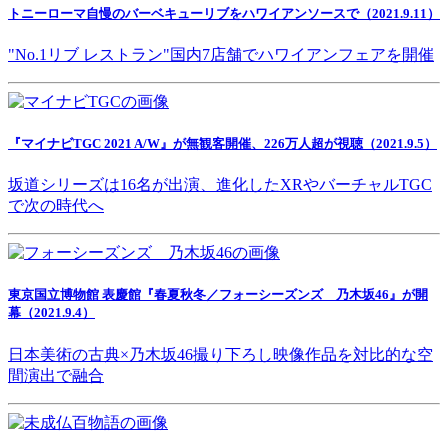
トニーローマ自慢のバーベキューリブをハワイアンソースで（2021.9.11）
"No.1リブ レストラン"国内7店舗でハワイアンフェアを開催
『マイナビTGC 2021 A/W』が無観客開催、226万人超が視聴（2021.9.5）
坂道シリーズは16名が出演、進化したXRやバーチャルTGC
で次の時代へ
東京国立博物館 表慶館『春夏秋冬／フォーシーズンズ 乃木坂46』が開
幕（2021.9.4）
日本美術の古典×乃木坂46撮り下ろし映像作品を対比的な空
間演出で融合