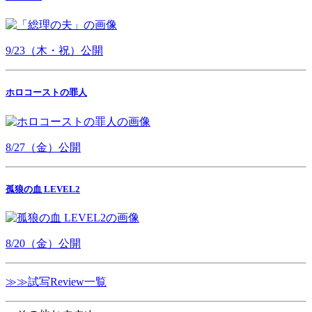
9/23（木・祝）公開
ホロコーストの罪人
8/27（金）公開
孤狼の血 LEVEL2
8/20（金）公開
≫≫試写Review一覧