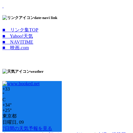
date-navi link
■ リンク集TOP
■ Yahoo!天気
■ NAVITIME
■ 映画.com
weather
+
33
°
C
+
34°
+
25°
東京都
日曜日, 09
7日間の天気予報を見る