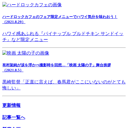
ハードロックカフェのフェア限定メニューでハワイ気分を味わおう！
（2021.8.29）
ハワイ感あふれる『パイナップル プルドチキン サンドイッ
チ』など限定メニュー
有村架純が涙を浮かべ撮影時を回想…「映画 太陽の子」舞台挨拶
（2021.8.5）
黒崎監督「正直に言えば、春馬君がここにいないのがとても
悔しい」
更新情報
記事一覧へ