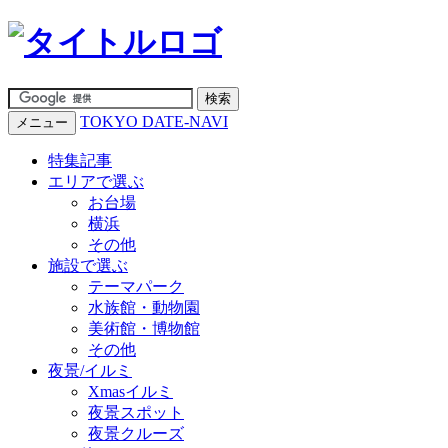
TOKYO DATE-NAVI
メニュー
特集記事
エリアで選ぶ
お台場
横浜
その他
施設で選ぶ
テーマパーク
水族館・動物園
美術館・博物館
その他
夜景/イルミ
Xmasイルミ
夜景スポット
夜景クルーズ