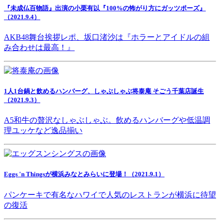
『未成仏百物語』出演の小栗有以『100%の怖がり方にガッツポーズ』
（2021.9.4）
AKB48舞台挨拶レポ、坂口渚沙は『ホラーとアイドルの組
み合わせは最高！』
1人1台鍋と飲めるハンバーグ、しゃぶしゃぶ将泰庵 そごう千葉店誕生
（2021.9.3）
A5和牛の贅沢なしゃぶしゃぶ。飲めるハンバーグや低温調
理ユッケなど逸品揃い
Eggs 'n Thingsが横浜みなとみらいに登場！（2021.9.1）
パンケーキで有名なハワイで人気のレストランが横浜に待望
の復活