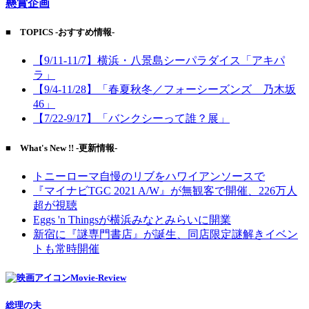
懸賞企画
■ TOPICS -おすすめ情報-
【9/11-11/7】横浜・八景島シーパラダイス「アキパ
ラ」
【9/4-11/28】「春夏秋冬／フォーシーズンズ 乃木坂
46」
【7/22-9/17】「バンクシーって誰？展」
■ What's New !! -更新情報-
トニーローマ自慢のリブをハワイアンソースで
『マイナビTGC 2021 A/W』が無観客で開催、226万人
超が視聴
Eggs 'n Thingsが横浜みなとみらいに開業
新宿に『謎専門書店』が誕生、同店限定謎解きイベン
トも常時開催
Movie-Review
総理の夫