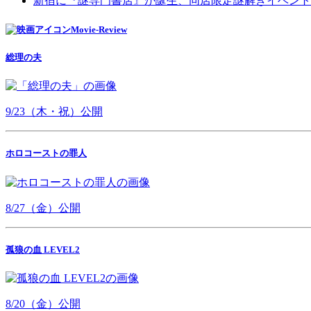
新宿に『謎専門書店』が誕生、同店限定謎解きイベント
Movie-Review
総理の夫
9/23（木・祝）公開
ホロコーストの罪人
8/27（金）公開
孤狼の血 LEVEL2
8/20（金）公開