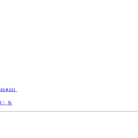
.9.12）
ス〉を