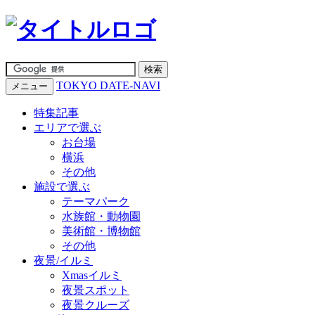
TOKYO DATE-NAVI
メニュー
特集記事
エリアで選ぶ
お台場
横浜
その他
施設で選ぶ
テーマパーク
水族館・動物園
美術館・博物館
その他
夜景/イルミ
Xmasイルミ
夜景スポット
夜景クルーズ