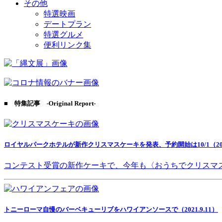
その他
特選映画
デートプラン
特選グルメ
便利リンク集
■ 特集記事 -Original Report-
ロイヤルパークホテルが新作クリスマスケーキを発表、予約開始は10/1（2021
コンテスト受賞の新作ケーキで、今年も〈おうちでクリスマ
トニーローマ自慢のバーベキューリブをハワイアンソースで（2021.9.11）