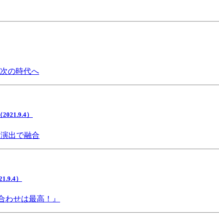
で次の時代へ
1.9.4）
間演出で融合
9.4）
み合わせは最高！』