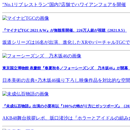
"No.1リブ レストラン"国内7店舗でハワイアンフェアを開催
『マイナビTGC 2021 A/W』が無観客開催、226万人超が視聴（2021.9.5）
坂道シリーズは16名が出演、進化したXRやバーチャルTGC
東京国立博物館 表慶館『春夏秋冬／フォーシーズンズ 乃木坂46』が開幕（202
日本美術の古典×乃木坂46撮り下ろし映像作品を対比的な空
『未成仏百物語』出演の小栗有以『100%の怖がり方にガッツポーズ』（2021.
AKB48舞台挨拶レポ、坂口渚沙は『ホラーとアイドルの組