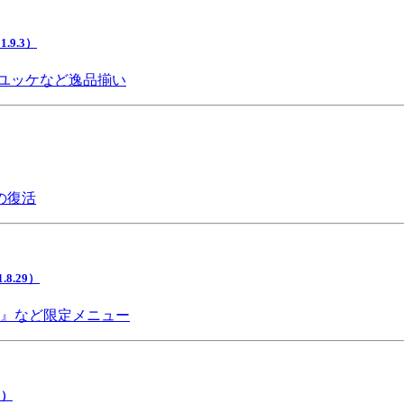
9.3）
ユッケなど逸品揃い
の復活
.29）
チ』など限定メニュー
5）