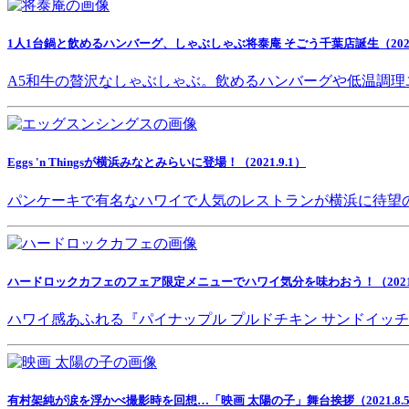
1人1台鍋と飲めるハンバーグ、しゃぶしゃぶ将泰庵 そごう千葉店誕生（2021.
A5和牛の贅沢なしゃぶしゃぶ。飲めるハンバーグや低温調理
Eggs 'n Thingsが横浜みなとみらいに登場！（2021.9.1）
パンケーキで有名なハワイで人気のレストランが横浜に待望
ハードロックカフェのフェア限定メニューでハワイ気分を味わおう！（2021.8
ハワイ感あふれる『パイナップル プルドチキン サンドイッ
有村架純が涙を浮かべ撮影時を回想…「映画 太陽の子」舞台挨拶（2021.8.