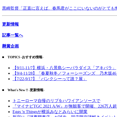
黒崎監督「正直に言えば、春馬君がここにいないのがとても
更新情報
記事一覧へ
懸賞企画
■ TOPICS -おすすめ情報-
【9/11-11/7】横浜・八景島シーパラダイス「アキパラ」
【9/4-11/28】「春夏秋冬／フォーシーズンズ 乃木坂4
【7/22-9/17】「バンクシーって誰？展」
■ What's New !! -更新情報-
トニーローマ自慢のリブをハワイアンソースで
『マイナビTGC 2021 A/W』が無観客で開催、226万人
Eggs 'n Thingsが横浜みなとみらいに開業