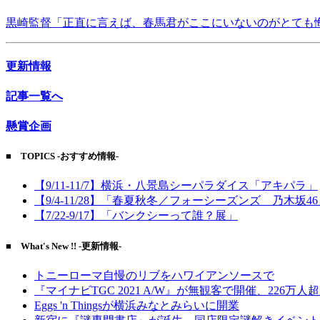
黒崎監督「正直に言えば、春馬君がここにいないのがとても
更新情報
記事一覧へ
懸賞企画
■ TOPICS -おすすめ情報-
【9/11-11/7】横浜・八景島シーパラダイス「アキパラ」
【9/4-11/28】「春夏秋冬／フォーシーズンズ 乃木坂4
【7/22-9/17】「バンクシーって誰？展」
■ What's New !! -更新情報-
トニーローマ自慢のリブをハワイアンソースで
『マイナビTGC 2021 A/W』が無観客で開催、226万人
Eggs 'n Thingsが横浜みなとみらいに開業