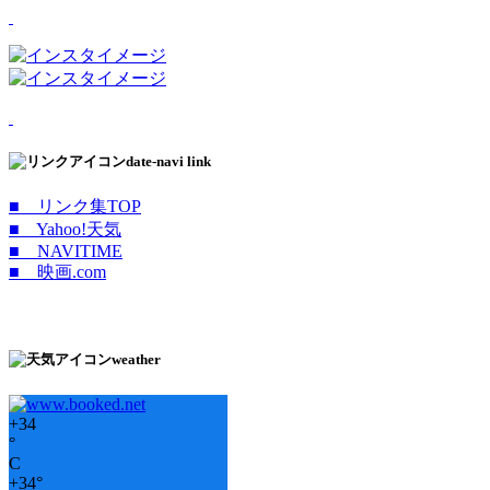
date-navi link
■ リンク集TOP
■ Yahoo!天気
■ NAVITIME
■ 映画.com
weather
+
34
°
C
+
34°