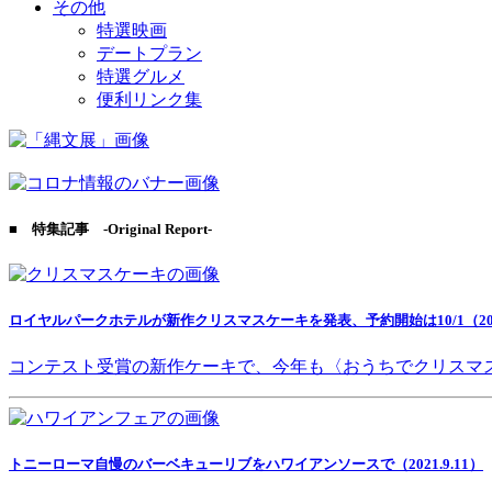
その他
特選映画
デートプラン
特選グルメ
便利リンク集
■ 特集記事 -Original Report-
ロイヤルパークホテルが新作クリスマスケーキを発表、予約開始は10/1（2021
コンテスト受賞の新作ケーキで、今年も〈おうちでクリスマ
トニーローマ自慢のバーベキューリブをハワイアンソースで（2021.9.11）