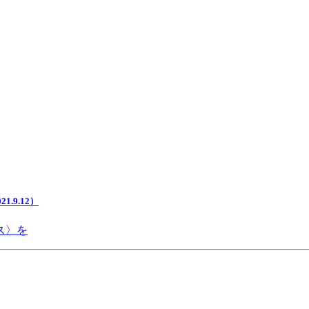
.9.12）
ス〉を