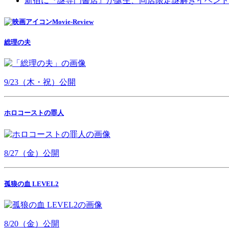
新宿に『謎専門書店』が誕生、同店限定謎解きイベント
Movie-Review
総理の夫
9/23（木・祝）公開
ホロコーストの罪人
8/27（金）公開
孤狼の血 LEVEL2
8/20（金）公開