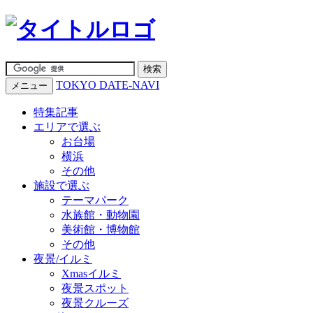
TOKYO DATE-NAVI
メニュー
特集記事
エリアで選ぶ
お台場
横浜
その他
施設で選ぶ
テーマパーク
水族館・動物園
美術館・博物館
その他
夜景/イルミ
Xmasイルミ
夜景スポット
夜景クルーズ