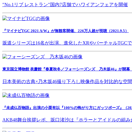
"No.1リブ レストラン"国内7店舗でハワイアンフェアを開催
『マイナビTGC 2021 A/W』が無観客開催、226万人超が視聴（2021.9.5）
坂道シリーズは16名が出演、進化したXRやバーチャルTGC
東京国立博物館 表慶館『春夏秋冬／フォーシーズンズ 乃木坂46』が開幕（202
日本美術の古典×乃木坂46撮り下ろし映像作品を対比的な空
『未成仏百物語』出演の小栗有以『100%の怖がり方にガッツポーズ』（2021.
AKB48舞台挨拶レポ、坂口渚沙は『ホラーとアイドルの組