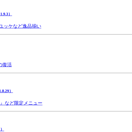
9.3）
ユッケなど逸品揃い
の復活
.29）
チ』など限定メニュー
5）