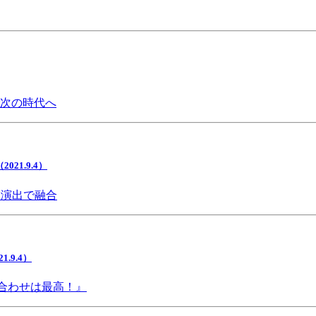
で次の時代へ
1.9.4）
間演出で融合
9.4）
み合わせは最高！』