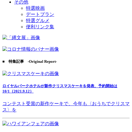
その他
特選映画
デートプラン
特選グルメ
便利リンク集
■ 特集記事 -Original Report-
ロイヤルパークホテルが新作クリスマスケーキを発表、予約開始は
10/1（2021.9.12）
コンテスト受賞の新作ケーキで、今年も〈おうちでクリスマ
ス〉を