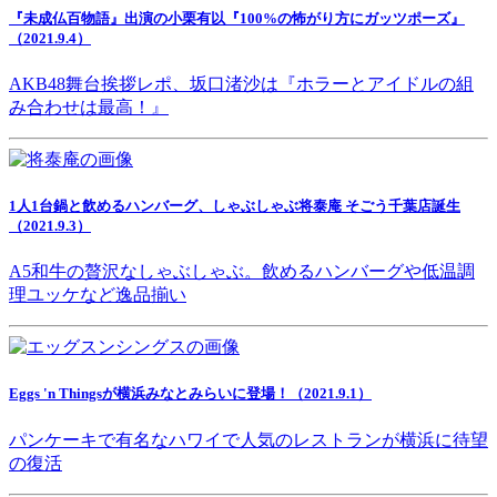
『未成仏百物語』出演の小栗有以『100%の怖がり方にガッツポーズ』
（2021.9.4）
AKB48舞台挨拶レポ、坂口渚沙は『ホラーとアイドルの組
み合わせは最高！』
1人1台鍋と飲めるハンバーグ、しゃぶしゃぶ将泰庵 そごう千葉店誕生
（2021.9.3）
A5和牛の贅沢なしゃぶしゃぶ。飲めるハンバーグや低温調
理ユッケなど逸品揃い
Eggs 'n Thingsが横浜みなとみらいに登場！（2021.9.1）
パンケーキで有名なハワイで人気のレストランが横浜に待望
の復活