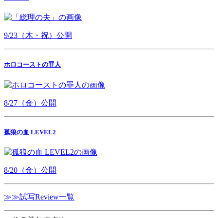
9/23（木・祝）公開
ホロコーストの罪人
8/27（金）公開
孤狼の血 LEVEL2
8/20（金）公開
≫≫試写Review一覧