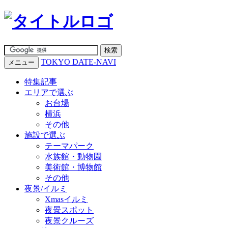
TOKYO DATE-NAVI
メニュー
特集記事
エリアで選ぶ
お台場
横浜
その他
施設で選ぶ
テーマパーク
水族館・動物園
美術館・博物館
その他
夜景/イルミ
Xmasイルミ
夜景スポット
夜景クルーズ