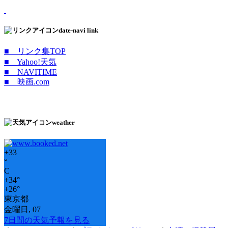
date-navi link
■ リンク集TOP
■ Yahoo!天気
■ NAVITIME
■ 映画.com
weather
+
33
°
C
+
34°
+
26°
東京都
金曜日, 07
7日間の天気予報を見る