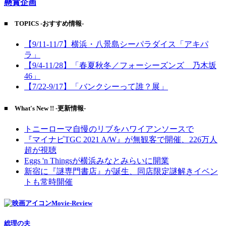
懸賞企画
■ TOPICS -おすすめ情報-
【9/11-11/7】横浜・八景島シーパラダイス「アキパ
ラ」
【9/4-11/28】「春夏秋冬／フォーシーズンズ 乃木坂
46」
【7/22-9/17】「バンクシーって誰？展」
■ What's New !! -更新情報-
トニーローマ自慢のリブをハワイアンソースで
『マイナビTGC 2021 A/W』が無観客で開催、226万人
超が視聴
Eggs 'n Thingsが横浜みなとみらいに開業
新宿に『謎専門書店』が誕生、同店限定謎解きイベン
トも常時開催
Movie-Review
総理の夫