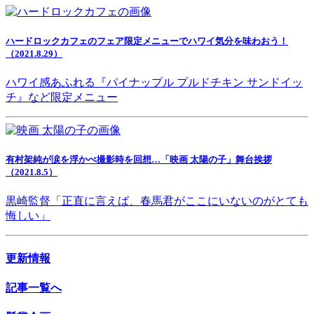
ハードロックカフェのフェア限定メニューでハワイ気分を味わおう！
（2021.8.29）
ハワイ感あふれる『パイナップル プルドチキン サンドイッ
チ』など限定メニュー
有村架純が涙を浮かべ撮影時を回想…「映画 太陽の子」舞台挨拶
（2021.8.5）
黒崎監督「正直に言えば、春馬君がここにいないのがとても
悔しい」
更新情報
記事一覧へ