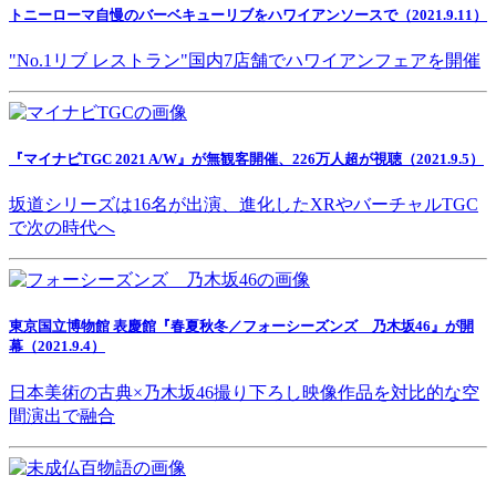
トニーローマ自慢のバーベキューリブをハワイアンソースで（2021.9.11）
"No.1リブ レストラン"国内7店舗でハワイアンフェアを開催
『マイナビTGC 2021 A/W』が無観客開催、226万人超が視聴（2021.9.5）
坂道シリーズは16名が出演、進化したXRやバーチャルTGC
で次の時代へ
東京国立博物館 表慶館『春夏秋冬／フォーシーズンズ 乃木坂46』が開
幕（2021.9.4）
日本美術の古典×乃木坂46撮り下ろし映像作品を対比的な空
間演出で融合