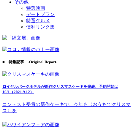
その他
特選映画
デートプラン
特選グルメ
便利リンク集
■ 特集記事 -Original Report-
ロイヤルパークホテルが新作クリスマスケーキを発表、予約開始は
10/1（2021.9.12）
コンテスト受賞の新作ケーキで、今年も〈おうちでクリスマ
ス〉を