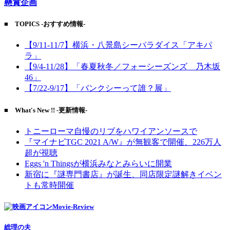
懸賞企画
■ TOPICS -おすすめ情報-
【9/11-11/7】横浜・八景島シーパラダイス「アキパ
ラ」
【9/4-11/28】「春夏秋冬／フォーシーズンズ 乃木坂
46」
【7/22-9/17】「バンクシーって誰？展」
■ What's New !! -更新情報-
トニーローマ自慢のリブをハワイアンソースで
『マイナビTGC 2021 A/W』が無観客で開催、226万人
超が視聴
Eggs 'n Thingsが横浜みなとみらいに開業
新宿に『謎専門書店』が誕生、同店限定謎解きイベン
トも常時開催
Movie-Review
総理の夫