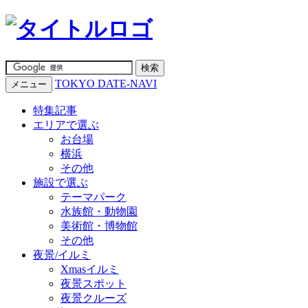
TOKYO DATE-NAVI
メニュー
特集記事
エリアで選ぶ
お台場
横浜
その他
施設で選ぶ
テーマパーク
水族館・動物園
美術館・博物館
その他
夜景/イルミ
Xmasイルミ
夜景スポット
夜景クルーズ