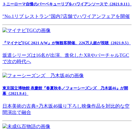
トニーローマ自慢のバーベキューリブをハワイアンソースで（2021.9.11）
"No.1リブ レストラン"国内7店舗でハワイアンフェアを開催
『マイナビTGC 2021 A/W』が無観客開催、226万人超が視聴（2021.9.5）
坂道シリーズは16名が出演、進化したXRやバーチャルTGC
で次の時代へ
東京国立博物館 表慶館『春夏秋冬／フォーシーズンズ 乃木坂46』が開
幕（2021.9.4）
日本美術の古典×乃木坂46撮り下ろし映像作品を対比的な空
間演出で融合