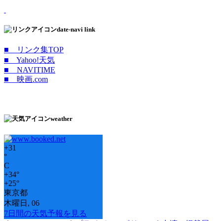
date-navi link
■ リンク集TOP
■ Yahoo!天気
■ NAVITIME
■ 映画.com
weather
+
31
°
C
+
34°
+
25°
東京都
木曜日, 06
7日間の天気予報を見る