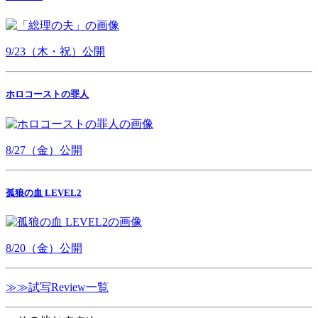
9/23（木・祝）公開
ホロコーストの罪人
8/27（金）公開
孤狼の血 LEVEL2
8/20（金）公開
≫≫試写Review一覧