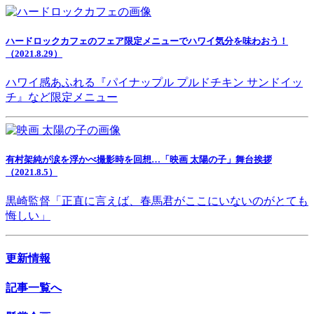
ハードロックカフェのフェア限定メニューでハワイ気分を味わおう！
（2021.8.29）
ハワイ感あふれる『パイナップル プルドチキン サンドイッ
チ』など限定メニュー
有村架純が涙を浮かべ撮影時を回想…「映画 太陽の子」舞台挨拶
（2021.8.5）
黒崎監督「正直に言えば、春馬君がここにいないのがとても
悔しい」
更新情報
記事一覧へ