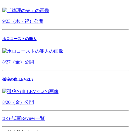
9/23（木・祝）公開
ホロコーストの罪人
8/27（金）公開
孤狼の血 LEVEL2
8/20（金）公開
≫≫試写Review一覧