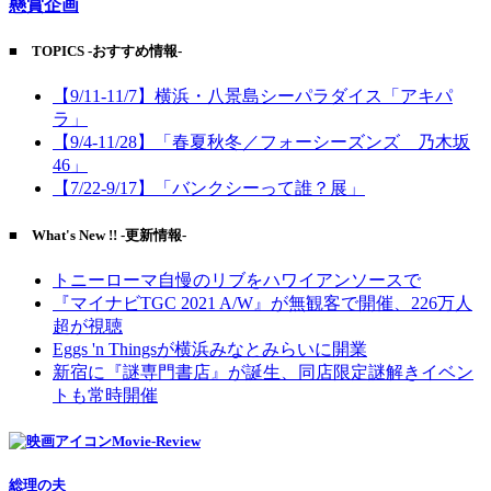
懸賞企画
■ TOPICS -おすすめ情報-
【9/11-11/7】横浜・八景島シーパラダイス「アキパ
ラ」
【9/4-11/28】「春夏秋冬／フォーシーズンズ 乃木坂
46」
【7/22-9/17】「バンクシーって誰？展」
■ What's New !! -更新情報-
トニーローマ自慢のリブをハワイアンソースで
『マイナビTGC 2021 A/W』が無観客で開催、226万人
超が視聴
Eggs 'n Thingsが横浜みなとみらいに開業
新宿に『謎専門書店』が誕生、同店限定謎解きイベン
トも常時開催
Movie-Review
総理の夫