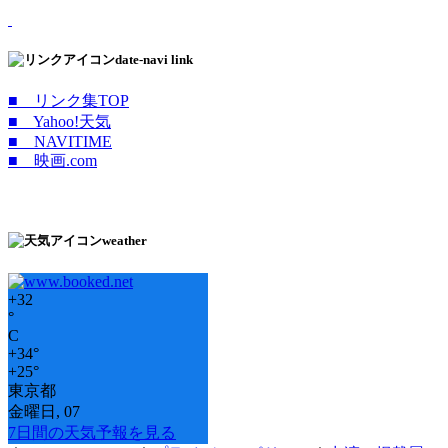
date-navi link
■ リンク集TOP
■ Yahoo!天気
■ NAVITIME
■ 映画.com
weather
+
32
°
C
+
34°
+
25°
東京都
金曜日, 07
7日間の天気予報を見る