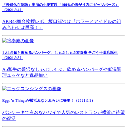
『未成仏百物語』出演の小栗有以『100%の怖がり方にガッツポーズ』
（2021.9.4）
AKB48舞台挨拶レポ、坂口渚沙は『ホラーとアイドルの組
み合わせは最高！』
1人1台鍋と飲めるハンバーグ、しゃぶしゃぶ将泰庵 そごう千葉店誕生
（2021.9.3）
A5和牛の贅沢なしゃぶしゃぶ。飲めるハンバーグや低温調
理ユッケなど逸品揃い
Eggs 'n Thingsが横浜みなとみらいに登場！（2021.9.1）
パンケーキで有名なハワイで人気のレストランが横浜に待望
の復活