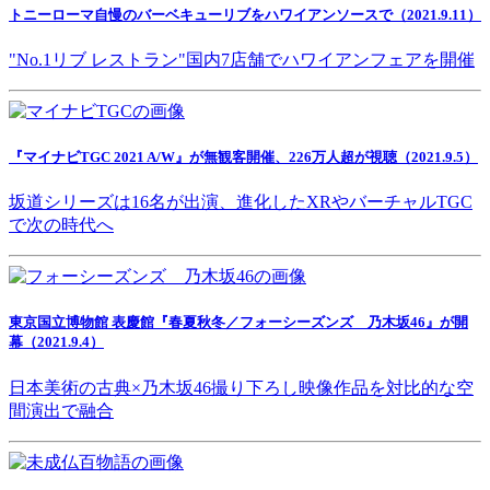
トニーローマ自慢のバーベキューリブをハワイアンソースで（2021.9.11）
"No.1リブ レストラン"国内7店舗でハワイアンフェアを開催
『マイナビTGC 2021 A/W』が無観客開催、226万人超が視聴（2021.9.5）
坂道シリーズは16名が出演、進化したXRやバーチャルTGC
で次の時代へ
東京国立博物館 表慶館『春夏秋冬／フォーシーズンズ 乃木坂46』が開
幕（2021.9.4）
日本美術の古典×乃木坂46撮り下ろし映像作品を対比的な空
間演出で融合