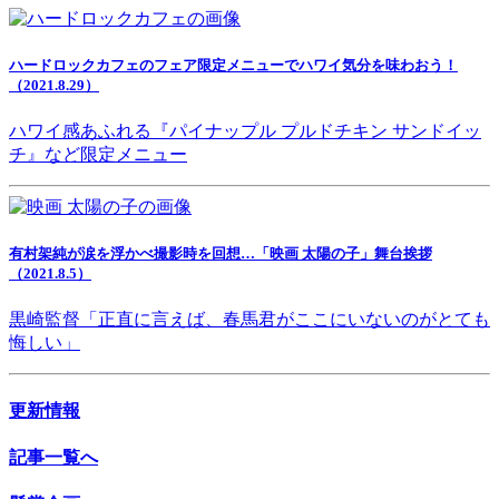
ハードロックカフェのフェア限定メニューでハワイ気分を味わおう！
（2021.8.29）
ハワイ感あふれる『パイナップル プルドチキン サンドイッ
チ』など限定メニュー
有村架純が涙を浮かべ撮影時を回想…「映画 太陽の子」舞台挨拶
（2021.8.5）
黒崎監督「正直に言えば、春馬君がここにいないのがとても
悔しい」
更新情報
記事一覧へ