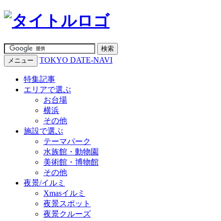
TOKYO DATE-NAVI
メニュー
特集記事
エリアで選ぶ
お台場
横浜
その他
施設で選ぶ
テーマパーク
水族館・動物園
美術館・博物館
その他
夜景/イルミ
Xmasイルミ
夜景スポット
夜景クルーズ