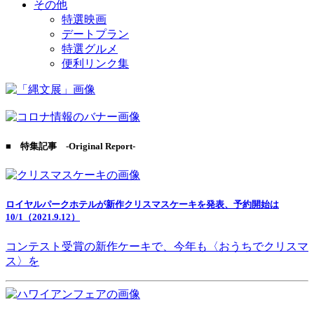
その他
特選映画
デートプラン
特選グルメ
便利リンク集
■ 特集記事 -Original Report-
ロイヤルパークホテルが新作クリスマスケーキを発表、予約開始は
10/1（2021.9.12）
コンテスト受賞の新作ケーキで、今年も〈おうちでクリスマ
ス〉を