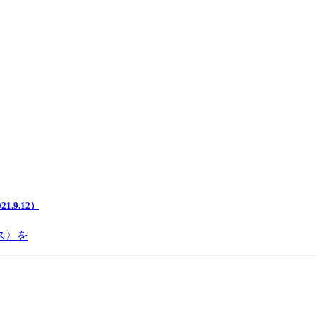
.9.12）
ス〉を