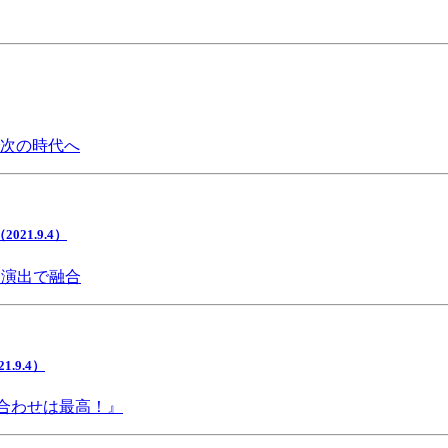
で次の時代へ
1.9.4）
間演出で融合
9.4）
み合わせは最高！』