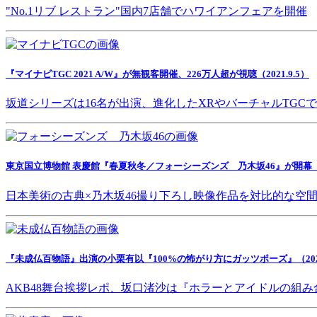
"No.1リブ レストラン"国内7店舗でハワイアンフェアを開催
『マイナビTGC 2021 A/W』が無観客開催、226万人超が視聴（2021.9.5）
坂道シリーズは16名が出演、進化したXRやバーチャルTGC
東京国立博物館 表慶館『春夏秋冬／フォーシーズンズ 乃木坂46』が開幕（202
日本美術の古典×乃木坂46撮り下ろし映像作品を対比的な空
『未成仏百物語』出演の小栗有以『100%の怖がり方にガッツポーズ』（2021.
AKB48舞台挨拶レポ、坂口渚沙は『ホラーとアイドルの組