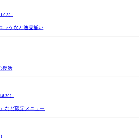
9.3）
ユッケなど逸品揃い
の復活
.29）
チ』など限定メニュー
5）