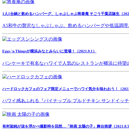
1人1台鍋と飲めるハンバーグ、しゃぶしゃぶ将泰庵 そごう千葉店誕生（2021.
A5和牛の贅沢なしゃぶしゃぶ。飲めるハンバーグや低温調理
Eggs 'n Thingsが横浜みなとみらいに登場！（2021.9.1）
パンケーキで有名なハワイで人気のレストランが横浜に待望
ハードロックカフェのフェア限定メニューでハワイ気分を味わおう！（2021.8
ハワイ感あふれる『パイナップル プルドチキン サンドイッ
有村架純が涙を浮かべ撮影時を回想…「映画 太陽の子」舞台挨拶（2021.8.