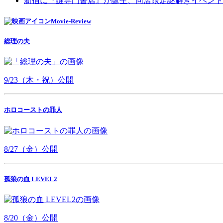
新宿に『謎専門書店』が誕生、同店限定謎解きイベント
Movie-Review
総理の夫
9/23（木・祝）公開
ホロコーストの罪人
8/27（金）公開
孤狼の血 LEVEL2
8/20（金）公開