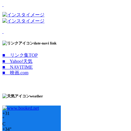
date-navi link
■ リンク集TOP
■ Yahoo!天気
■ NAVITIME
■ 映画.com
weather
+
31
°
C
+
34°