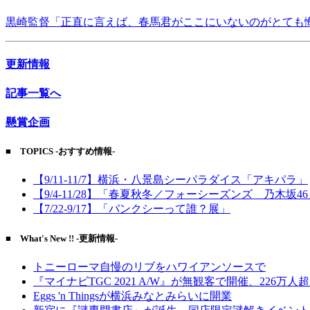
黒崎監督「正直に言えば、春馬君がここにいないのがとても
更新情報
記事一覧へ
懸賞企画
■ TOPICS -おすすめ情報-
【9/11-11/7】横浜・八景島シーパラダイス「アキパラ」
【9/4-11/28】「春夏秋冬／フォーシーズンズ 乃木坂4
【7/22-9/17】「バンクシーって誰？展」
■ What's New !! -更新情報-
トニーローマ自慢のリブをハワイアンソースで
『マイナビTGC 2021 A/W』が無観客で開催、226万人
Eggs 'n Thingsが横浜みなとみらいに開業