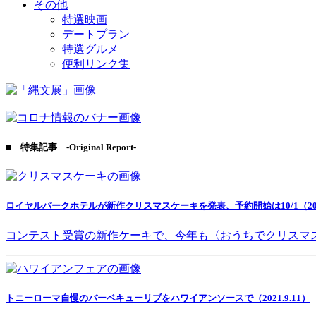
その他
特選映画
デートプラン
特選グルメ
便利リンク集
■ 特集記事 -Original Report-
ロイヤルパークホテルが新作クリスマスケーキを発表、予約開始は10/1（2021
コンテスト受賞の新作ケーキで、今年も〈おうちでクリスマ
トニーローマ自慢のバーベキューリブをハワイアンソースで（2021.9.11）