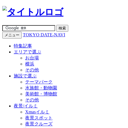
TOKYO DATE-NAVI
メニュー
特集記事
エリアで選ぶ
お台場
横浜
その他
施設で選ぶ
テーマパーク
水族館・動物園
美術館・博物館
その他
夜景/イルミ
Xmasイルミ
夜景スポット
夜景クルーズ