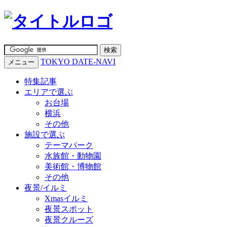
TOKYO DATE-NAVI
メニュー
特集記事
エリアで選ぶ
お台場
横浜
その他
施設で選ぶ
テーマパーク
水族館・動物園
美術館・博物館
その他
夜景/イルミ
Xmasイルミ
夜景スポット
夜景クルーズ