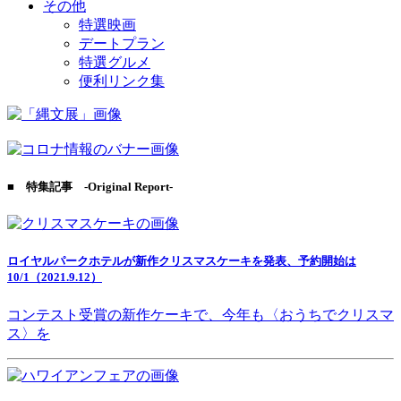
その他
特選映画
デートプラン
特選グルメ
便利リンク集
■ 特集記事 -Original Report-
ロイヤルパークホテルが新作クリスマスケーキを発表、予約開始は
10/1（2021.9.12）
コンテスト受賞の新作ケーキで、今年も〈おうちでクリスマ
ス〉を