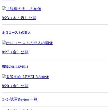
9/23（木・祝）公開
ホロコーストの罪人
8/27（金）公開
孤狼の血 LEVEL2
8/20（金）公開
≫≫試写Review一覧