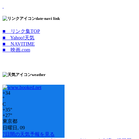
date-navi link
■ リンク集TOP
■ Yahoo!天気
■ NAVITIME
■ 映画.com
weather
+
34
°
C
+
35°
+
27°
東京都
日曜日, 09
7日間の天気予報を見る