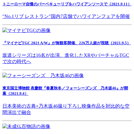
トニーローマ自慢のバーベキューリブをハワイアンソースで（2021.9.11）
"No.1リブ レストラン"国内7店舗でハワイアンフェアを開催
『マイナビTGC 2021 A/W』が無観客開催、226万人超が視聴（2021.9.5）
坂道シリーズは16名が出演、進化したXRやバーチャルTGC
で次の時代へ
東京国立博物館 表慶館『春夏秋冬／フォーシーズンズ 乃木坂46』が開
幕（2021.9.4）
日本美術の古典×乃木坂46撮り下ろし映像作品を対比的な空
間演出で融合