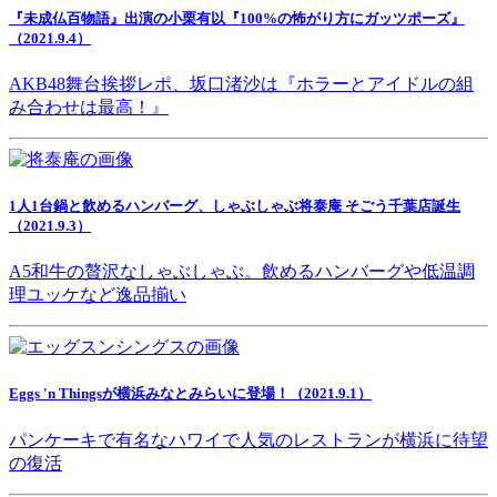
『未成仏百物語』出演の小栗有以『100%の怖がり方にガッツポーズ』
（2021.9.4）
AKB48舞台挨拶レポ、坂口渚沙は『ホラーとアイドルの組
み合わせは最高！』
1人1台鍋と飲めるハンバーグ、しゃぶしゃぶ将泰庵 そごう千葉店誕生
（2021.9.3）
A5和牛の贅沢なしゃぶしゃぶ。飲めるハンバーグや低温調
理ユッケなど逸品揃い
Eggs 'n Thingsが横浜みなとみらいに登場！（2021.9.1）
パンケーキで有名なハワイで人気のレストランが横浜に待望
の復活