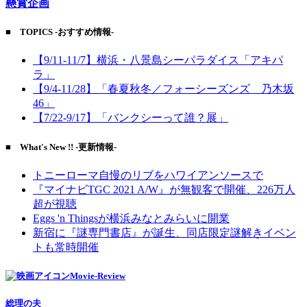
懸賞企画
■ TOPICS -おすすめ情報-
【9/11-11/7】横浜・八景島シーパラダイス「アキパ
ラ」
【9/4-11/28】「春夏秋冬／フォーシーズンズ 乃木坂
46」
【7/22-9/17】「バンクシーって誰？展」
■ What's New !! -更新情報-
トニーローマ自慢のリブをハワイアンソースで
『マイナビTGC 2021 A/W』が無観客で開催、226万人
超が視聴
Eggs 'n Thingsが横浜みなとみらいに開業
新宿に『謎専門書店』が誕生、同店限定謎解きイベン
トも常時開催
Movie-Review
総理の夫