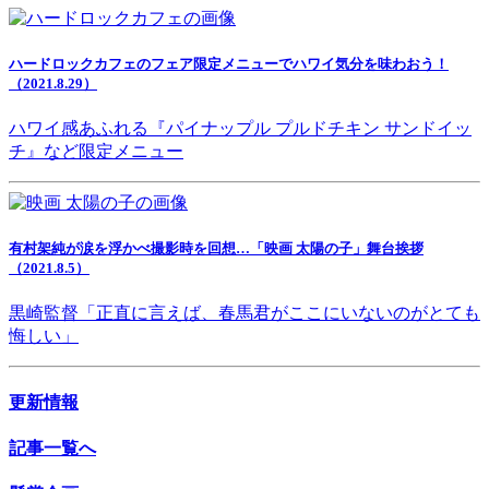
ハードロックカフェのフェア限定メニューでハワイ気分を味わおう！
（2021.8.29）
ハワイ感あふれる『パイナップル プルドチキン サンドイッ
チ』など限定メニュー
有村架純が涙を浮かべ撮影時を回想…「映画 太陽の子」舞台挨拶
（2021.8.5）
黒崎監督「正直に言えば、春馬君がここにいないのがとても
悔しい」
更新情報
記事一覧へ