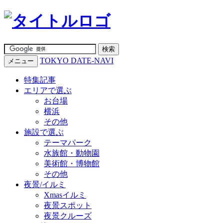
TOKYO DATE-NAVI
メニュー
特集記事
エリアで選ぶ
お台場
横浜
その他
施設で選ぶ
テーマパーク
水族館・動物園
美術館・博物館
その他
夜景/イルミ
Xmasイルミ
夜景スポット
夜景クルーズ