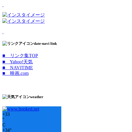
date-navi link
■ リンク集TOP
■ Yahoo!天気
■ NAVITIME
■ 映画.com
weather
+
33
°
C
+
34°