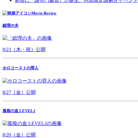
新宿に『謎専門書店』が誕生、同店限定謎解きイベント
Movie-Review
総理の夫
9/23（木・祝）公開
ホロコーストの罪人
8/27（金）公開
孤狼の血 LEVEL2
8/20（金）公開