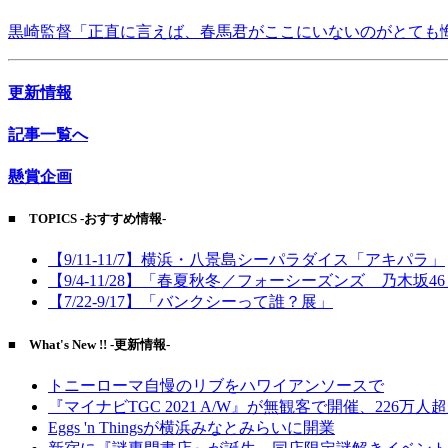
黒崎監督「正直に言えば、春馬君がここにいないのがとても
更新情報
記事一覧へ
懸賞企画
■ TOPICS -おすすめ情報-
【9/11-11/7】横浜・八景島シーパラダイス「アキパラ」
【9/4-11/28】「春夏秋冬／フォーシーズンズ 乃木坂4
【7/22-9/17】「バンクシーって誰？展」
■ What's New !! -更新情報-
トニーローマ自慢のリブをハワイアンソースで
『マイナビTGC 2021 A/W』が無観客で開催、226万人
Eggs 'n Thingsが横浜みなとみらいに開業