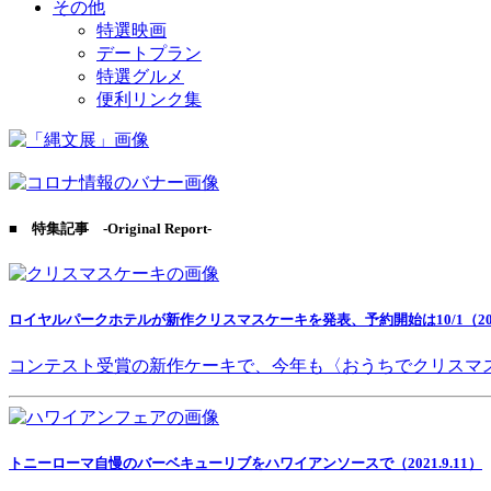
その他
特選映画
デートプラン
特選グルメ
便利リンク集
■ 特集記事 -Original Report-
ロイヤルパークホテルが新作クリスマスケーキを発表、予約開始は10/1（2021
コンテスト受賞の新作ケーキで、今年も〈おうちでクリスマ
トニーローマ自慢のバーベキューリブをハワイアンソースで（2021.9.11）