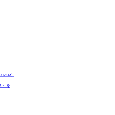
.9.12）
ス〉を