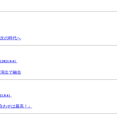
で次の時代へ
1.9.4）
間演出で融合
9.4）
み合わせは最高！』