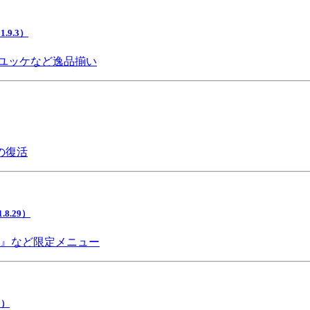
9.3）
ユッケなど逸品揃い
の復活
.29）
チ』など限定メニュー
5）