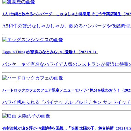
1人1台鍋と飲めるハンバーグ、しゃぶしゃぶ将泰庵 そごう千葉店誕生（2021.
A5和牛の贅沢なしゃぶしゃぶ。飲めるハンバーグや低温調理
Eggs 'n Thingsが横浜みなとみらいに登場！（2021.9.1）
パンケーキで有名なハワイで人気のレストランが横浜に待望
ハードロックカフェのフェア限定メニューでハワイ気分を味わおう！（2021.8
ハワイ感あふれる『パイナップル プルドチキン サンドイッ
有村架純が涙を浮かべ撮影時を回想…「映画 太陽の子」舞台挨拶（2021.8.