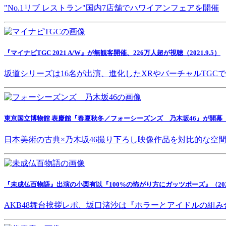
"No.1リブ レストラン"国内7店舗でハワイアンフェアを開催
『マイナビTGC 2021 A/W』が無観客開催、226万人超が視聴（2021.9.5）
坂道シリーズは16名が出演、進化したXRやバーチャルTGC
東京国立博物館 表慶館『春夏秋冬／フォーシーズンズ 乃木坂46』が開幕（202
日本美術の古典×乃木坂46撮り下ろし映像作品を対比的な空
『未成仏百物語』出演の小栗有以『100%の怖がり方にガッツポーズ』（2021.
AKB48舞台挨拶レポ、坂口渚沙は『ホラーとアイドルの組