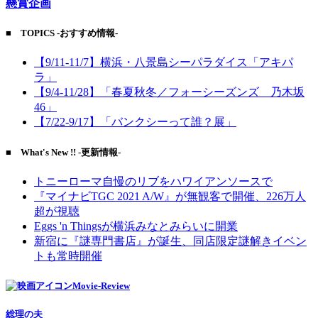
懸賞企画
■ TOPICS -おすすめ情報-
【9/11-11/7】横浜・八景島シーパラダイス「アキパ
ラ」
【9/4-11/28】「春夏秋冬／フォーシーズンズ 乃木坂
46」
【7/22-9/17】「バンクシーって誰？展」
■ What's New !! -更新情報-
トニーローマ自慢のリブをハワイアンソースで
『マイナビTGC 2021 A/W』が無観客で開催、226万人
超が視聴
Eggs 'n Thingsが横浜みなとみらいに開業
新宿に『謎専門書店』が誕生、同店限定謎解きイベン
トも常時開催
Movie-Review
総理の夫