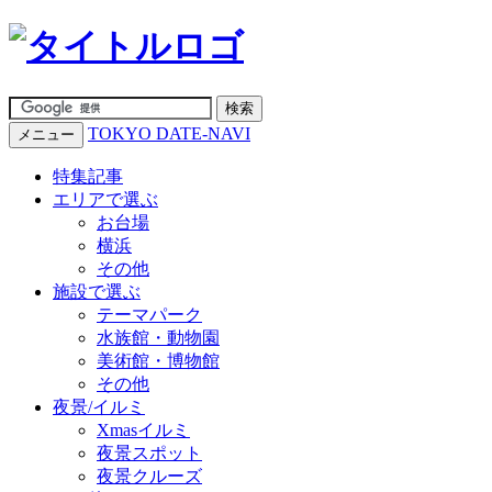
TOKYO DATE-NAVI
メニュー
特集記事
エリアで選ぶ
お台場
横浜
その他
施設で選ぶ
テーマパーク
水族館・動物園
美術館・博物館
その他
夜景/イルミ
Xmasイルミ
夜景スポット
夜景クルーズ