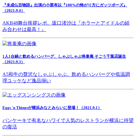
『未成仏百物語』出演の小栗有以『100%の怖がり方にガッツポーズ』
（2021.9.4）
AKB48舞台挨拶レポ、坂口渚沙は『ホラーとアイドルの組
み合わせは最高！』
1人1台鍋と飲めるハンバーグ、しゃぶしゃぶ将泰庵 そごう千葉店誕生
（2021.9.3）
A5和牛の贅沢なしゃぶしゃぶ。飲めるハンバーグや低温調
理ユッケなど逸品揃い
Eggs 'n Thingsが横浜みなとみらいに登場！（2021.9.1）
パンケーキで有名なハワイで人気のレストランが横浜に待望
の復活