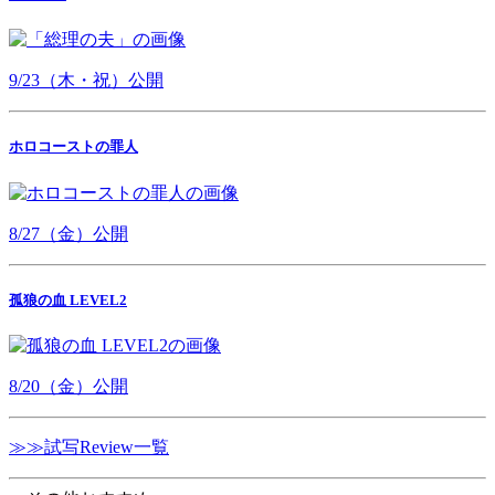
9/23（木・祝）公開
ホロコーストの罪人
8/27（金）公開
孤狼の血 LEVEL2
8/20（金）公開
≫≫試写Review一覧