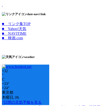
date-navi link
■ リンク集TOP
■ Yahoo!天気
■ NAVITIME
■ 映画.com
weather
+
32
°
C
+
33°
+
24°
東京都
木曜日, 06
7日間の天気予報を見る