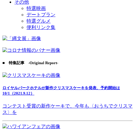
その他
特選映画
デートプラン
特選グルメ
便利リンク集
■ 特集記事 -Original Report-
ロイヤルパークホテルが新作クリスマスケーキを発表、予約開始は
10/1（2021.9.12）
コンテスト受賞の新作ケーキで、今年も〈おうちでクリスマ
ス〉を