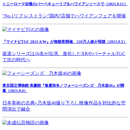
トニーローマ自慢のバーベキューリブをハワイアンソースで（2021.9.11）
"No.1リブ レストラン"国内7店舗でハワイアンフェアを開催
『マイナビTGC 2021 A/W』が無観客開催、226万人超が視聴（2021.9.5）
坂道シリーズは16名が出演、進化したXRやバーチャルTGC
で次の時代へ
東京国立博物館 表慶館『春夏秋冬／フォーシーズンズ 乃木坂46』が開
幕（2021.9.4）
日本美術の古典×乃木坂46撮り下ろし映像作品を対比的な空
間演出で融合