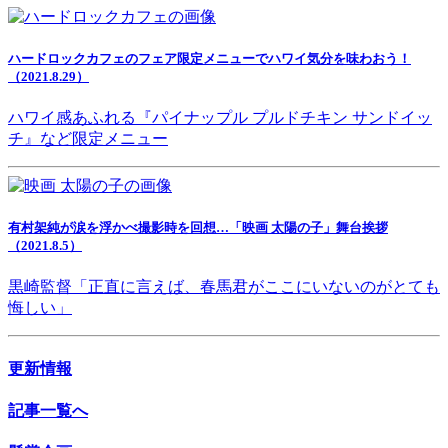
ハードロックカフェのフェア限定メニューでハワイ気分を味わおう！
（2021.8.29）
ハワイ感あふれる『パイナップル プルドチキン サンドイッ
チ』など限定メニュー
有村架純が涙を浮かべ撮影時を回想…「映画 太陽の子」舞台挨拶
（2021.8.5）
黒崎監督「正直に言えば、春馬君がここにいないのがとても
悔しい」
更新情報
記事一覧へ