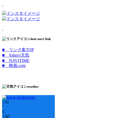
date-navi link
■ リンク集TOP
■ Yahoo!天気
■ NAVITIME
■ 映画.com
weather
+
33
°
C
+
34°