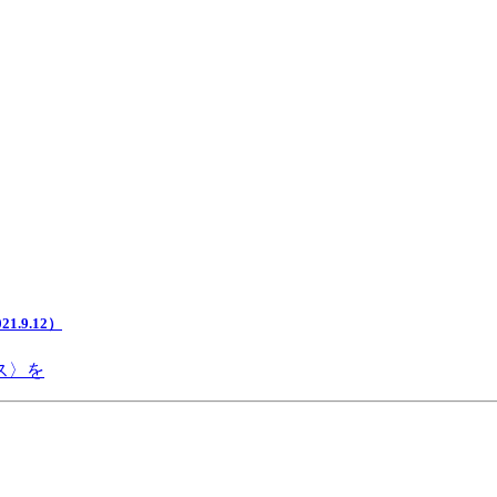
.9.12）
ス〉を