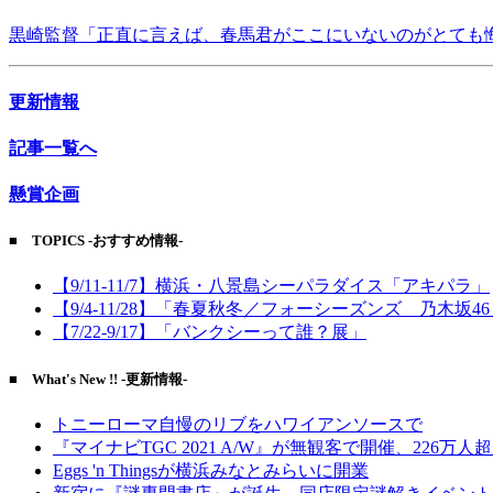
黒崎監督「正直に言えば、春馬君がここにいないのがとても
更新情報
記事一覧へ
懸賞企画
■ TOPICS -おすすめ情報-
【9/11-11/7】横浜・八景島シーパラダイス「アキパラ」
【9/4-11/28】「春夏秋冬／フォーシーズンズ 乃木坂4
【7/22-9/17】「バンクシーって誰？展」
■ What's New !! -更新情報-
トニーローマ自慢のリブをハワイアンソースで
『マイナビTGC 2021 A/W』が無観客で開催、226万人
Eggs 'n Thingsが横浜みなとみらいに開業