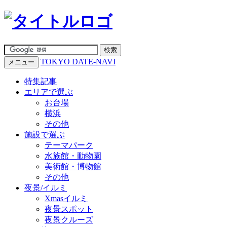
TOKYO DATE-NAVI
メニュー
特集記事
エリアで選ぶ
お台場
横浜
その他
施設で選ぶ
テーマパーク
水族館・動物園
美術館・博物館
その他
夜景/イルミ
Xmasイルミ
夜景スポット
夜景クルーズ