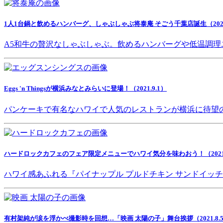
1人1台鍋と飲めるハンバーグ、しゃぶしゃぶ将泰庵 そごう千葉店誕生（2021.
A5和牛の贅沢なしゃぶしゃぶ。飲めるハンバーグや低温調理
Eggs 'n Thingsが横浜みなとみらいに登場！（2021.9.1）
パンケーキで有名なハワイで人気のレストランが横浜に待望
ハードロックカフェのフェア限定メニューでハワイ気分を味わおう！（2021.8
ハワイ感あふれる『パイナップル プルドチキン サンドイッ
有村架純が涙を浮かべ撮影時を回想…「映画 太陽の子」舞台挨拶（2021.8.