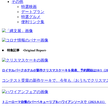
その他
特選映画
デートプラン
特選グルメ
便利リンク集
■ 特集記事 -Original Report-
ロイヤルパークホテルが新作クリスマスケーキを発表、予約開始は10/1（2021
コンテスト受賞の新作ケーキで、今年も〈おうちでクリスマ
トニーローマ自慢のバーベキューリブをハワイアンソースで（2021.9.11）