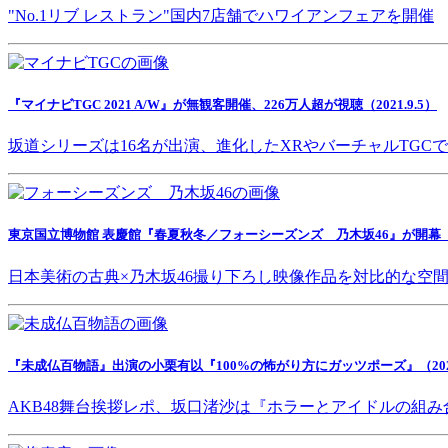
"No.1リブ レストラン"国内7店舗でハワイアンフェアを開催
『マイナビTGC 2021 A/W』が無観客開催、226万人超が視聴（2021.9.5）
坂道シリーズは16名が出演、進化したXRやバーチャルTGC
東京国立博物館 表慶館『春夏秋冬／フォーシーズンズ 乃木坂46』が開幕（202
日本美術の古典×乃木坂46撮り下ろし映像作品を対比的な空
『未成仏百物語』出演の小栗有以『100%の怖がり方にガッツポーズ』（2021.
AKB48舞台挨拶レポ、坂口渚沙は『ホラーとアイドルの組