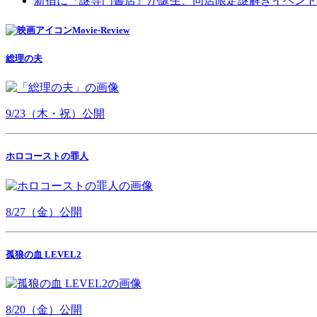
新宿に『謎専門書店』が誕生、同店限定謎解きイベント
Movie-Review
総理の夫
9/23（木・祝）公開
ホロコーストの罪人
8/27（金）公開
孤狼の血 LEVEL2
8/20（金）公開