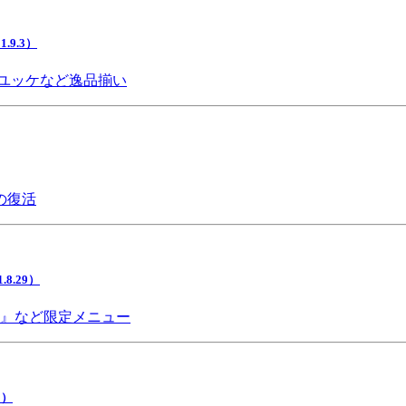
9.3）
ユッケなど逸品揃い
の復活
.29）
チ』など限定メニュー
5）