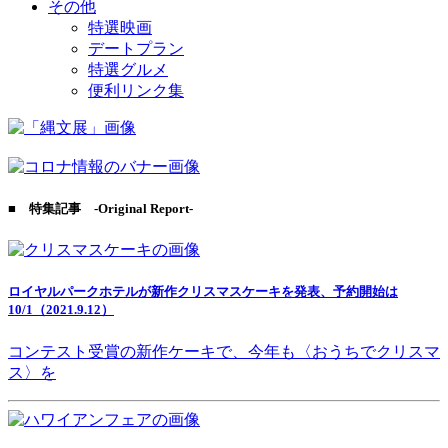
その他
特選映画
デートプラン
特選グルメ
便利リンク集
■ 特集記事 -Original Report-
ロイヤルパークホテルが新作クリスマスケーキを発表、予約開始は
10/1（2021.9.12）
コンテスト受賞の新作ケーキで、今年も〈おうちでクリスマ
ス〉を