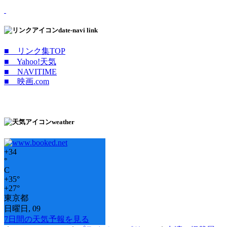
date-navi link
■ リンク集TOP
■ Yahoo!天気
■ NAVITIME
■ 映画.com
weather
+
34
°
C
+
35°
+
27°
東京都
日曜日, 09
7日間の天気予報を見る