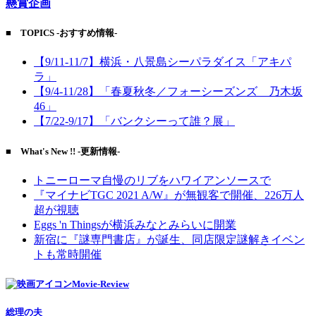
懸賞企画
■ TOPICS -おすすめ情報-
【9/11-11/7】横浜・八景島シーパラダイス「アキパ
ラ」
【9/4-11/28】「春夏秋冬／フォーシーズンズ 乃木坂
46」
【7/22-9/17】「バンクシーって誰？展」
■ What's New !! -更新情報-
トニーローマ自慢のリブをハワイアンソースで
『マイナビTGC 2021 A/W』が無観客で開催、226万人
超が視聴
Eggs 'n Thingsが横浜みなとみらいに開業
新宿に『謎専門書店』が誕生、同店限定謎解きイベン
トも常時開催
Movie-Review
総理の夫