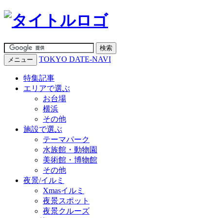
TOKYO DATE-NAVI
メニュー
特集記事
エリアで選ぶ
お台場
横浜
その他
施設で選ぶ
テーマパーク
水族館・動物園
美術館・博物館
その他
夜景/イルミ
Xmasイルミ
夜景スポット
夜景クルーズ