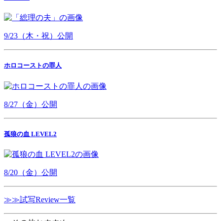
9/23（木・祝）公開
ホロコーストの罪人
8/27（金）公開
孤狼の血 LEVEL2
8/20（金）公開
≫≫試写Review一覧