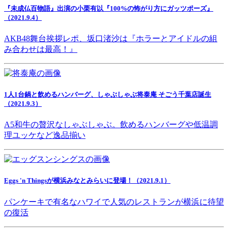
『未成仏百物語』出演の小栗有以『100%の怖がり方にガッツポーズ』
（2021.9.4）
AKB48舞台挨拶レポ、坂口渚沙は『ホラーとアイドルの組
み合わせは最高！』
1人1台鍋と飲めるハンバーグ、しゃぶしゃぶ将泰庵 そごう千葉店誕生
（2021.9.3）
A5和牛の贅沢なしゃぶしゃぶ。飲めるハンバーグや低温調
理ユッケなど逸品揃い
Eggs 'n Thingsが横浜みなとみらいに登場！（2021.9.1）
パンケーキで有名なハワイで人気のレストランが横浜に待望
の復活