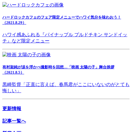
ハードロックカフェのフェア限定メニューでハワイ気分を味わおう！
（2021.8.29）
ハワイ感あふれる『パイナップル プルドチキン サンドイッ
チ』など限定メニュー
有村架純が涙を浮かべ撮影時を回想…「映画 太陽の子」舞台挨拶
（2021.8.5）
黒崎監督「正直に言えば、春馬君がここにいないのがとても
悔しい」
更新情報
記事一覧へ