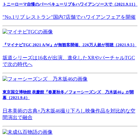
トニーローマ自慢のバーベキューリブをハワイアンソースで（2021.9.11）
"No.1リブ レストラン"国内7店舗でハワイアンフェアを開催
『マイナビTGC 2021 A/W』が無観客開催、226万人超が視聴（2021.9.5）
坂道シリーズは16名が出演、進化したXRやバーチャルTGC
で次の時代へ
東京国立博物館 表慶館『春夏秋冬／フォーシーズンズ 乃木坂46』が開
幕（2021.9.4）
日本美術の古典×乃木坂46撮り下ろし映像作品を対比的な空
間演出で融合