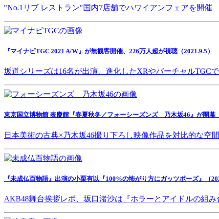
"No.1リブ レストラン"国内7店舗でハワイアンフェアを開催
『マイナビTGC 2021 A/W』が無観客開催、226万人超が視聴（2021.9.5）
坂道シリーズは16名が出演、進化したXRやバーチャルTGC
東京国立博物館 表慶館『春夏秋冬／フォーシーズンズ 乃木坂46』が開幕（202
日本美術の古典×乃木坂46撮り下ろし映像作品を対比的な空
『未成仏百物語』出演の小栗有以『100%の怖がり方にガッツポーズ』（2021.
AKB48舞台挨拶レポ、坂口渚沙は『ホラーとアイドルの組