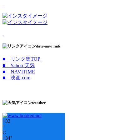
date-navi link
■ リンク集TOP
■ Yahoo!天気
■ NAVITIME
■ 映画.com
weather
+
32
°
C
+
34°