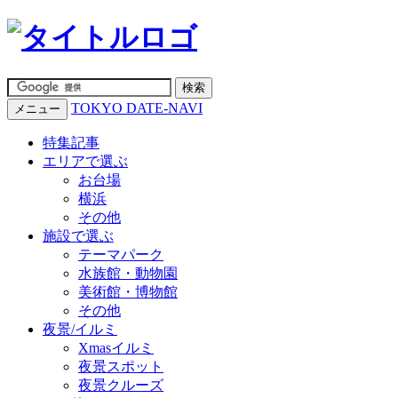
TOKYO DATE-NAVI
メニュー
特集記事
エリアで選ぶ
お台場
横浜
その他
施設で選ぶ
テーマパーク
水族館・動物園
美術館・博物館
その他
夜景/イルミ
Xmasイルミ
夜景スポット
夜景クルーズ