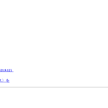
.9.12）
ス〉を