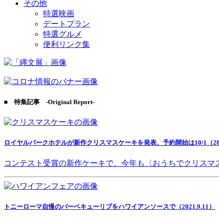
その他
特選映画
デートプラン
特選グルメ
便利リンク集
■ 特集記事 -Original Report-
ロイヤルパークホテルが新作クリスマスケーキを発表、予約開始は10/1（2021
コンテスト受賞の新作ケーキで、今年も〈おうちでクリスマ
トニーローマ自慢のバーベキューリブをハワイアンソースで（2021.9.11）