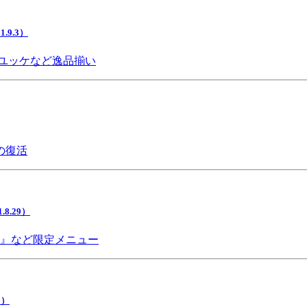
9.3）
ユッケなど逸品揃い
の復活
.29）
チ』など限定メニュー
5）