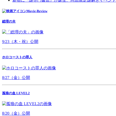
新宿に『謎専門書店』が誕生、同店限定謎解きイベント
Movie-Review
総理の夫
9/23（木・祝）公開
ホロコーストの罪人
8/27（金）公開
孤狼の血 LEVEL2
8/20（金）公開