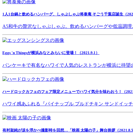
1人1台鍋と飲めるハンバーグ、しゃぶしゃぶ将泰庵 そごう千葉店誕生（2021.
A5和牛の贅沢なしゃぶしゃぶ。飲めるハンバーグや低温調理
Eggs 'n Thingsが横浜みなとみらいに登場！（2021.9.1）
パンケーキで有名なハワイで人気のレストランが横浜に待望
ハードロックカフェのフェア限定メニューでハワイ気分を味わおう！（2021.8
ハワイ感あふれる『パイナップル プルドチキン サンドイッ
有村架純が涙を浮かべ撮影時を回想…「映画 太陽の子」舞台挨拶（2021.8.