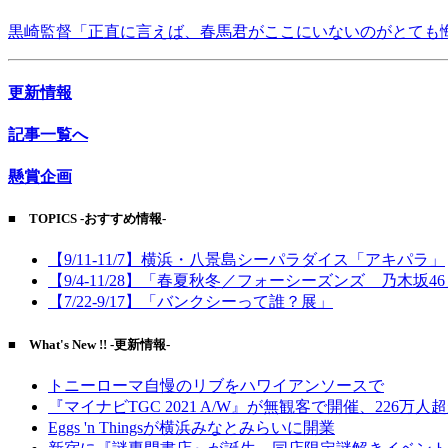
黒崎監督「正直に言えば、春馬君がここにいないのがとても
更新情報
記事一覧へ
懸賞企画
■ TOPICS -おすすめ情報-
【9/11-11/7】横浜・八景島シーパラダイス「アキパラ」
【9/4-11/28】「春夏秋冬／フォーシーズンズ 乃木坂4
【7/22-9/17】「バンクシーって誰？展」
■ What's New !! -更新情報-
トニーローマ自慢のリブをハワイアンソースで
『マイナビTGC 2021 A/W』が無観客で開催、226万人
Eggs 'n Thingsが横浜みなとみらいに開業