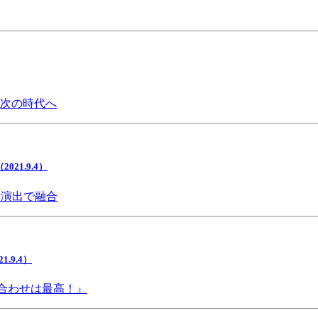
で次の時代へ
1.9.4）
間演出で融合
9.4）
み合わせは最高！』