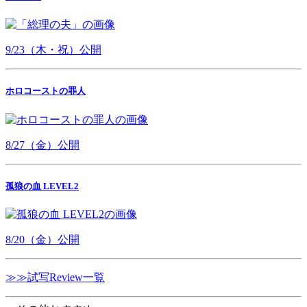
9/23（木・祝）公開
ホロコーストの罪人
8/27（金）公開
孤狼の血 LEVEL2
8/20（金）公開
≫≫試写Review一覧