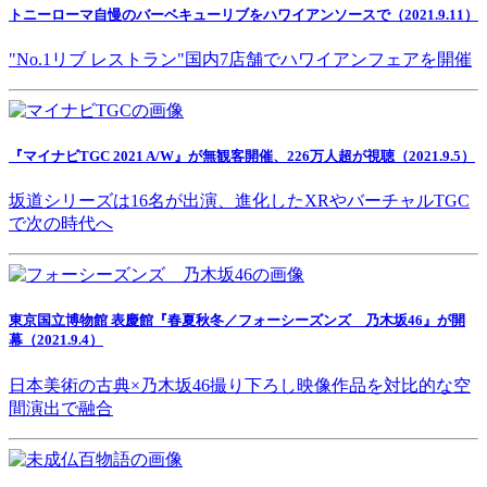
トニーローマ自慢のバーベキューリブをハワイアンソースで（2021.9.11）
"No.1リブ レストラン"国内7店舗でハワイアンフェアを開催
『マイナビTGC 2021 A/W』が無観客開催、226万人超が視聴（2021.9.5）
坂道シリーズは16名が出演、進化したXRやバーチャルTGC
で次の時代へ
東京国立博物館 表慶館『春夏秋冬／フォーシーズンズ 乃木坂46』が開
幕（2021.9.4）
日本美術の古典×乃木坂46撮り下ろし映像作品を対比的な空
間演出で融合