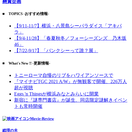
懸賞企画
■ TOPICS -おすすめ情報-
【9/11-11/7】横浜・八景島シーパラダイス「アキパ
ラ」
【9/4-11/28】「春夏秋冬／フォーシーズンズ 乃木坂
46」
【7/22-9/17】「バンクシーって誰？展」
■ What's New !! -更新情報-
トニーローマ自慢のリブをハワイアンソースで
『マイナビTGC 2021 A/W』が無観客で開催、226万人
超が視聴
Eggs 'n Thingsが横浜みなとみらいに開業
新宿に『謎専門書店』が誕生、同店限定謎解きイベン
トも常時開催
Movie-Review
総理の夫