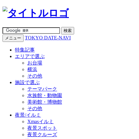
TOKYO DATE-NAVI
メニュー
特集記事
エリアで選ぶ
お台場
横浜
その他
施設で選ぶ
テーマパーク
水族館・動物園
美術館・博物館
その他
夜景/イルミ
Xmasイルミ
夜景スポット
夜景クルーズ