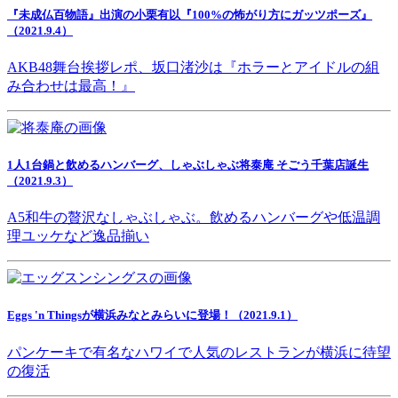
『未成仏百物語』出演の小栗有以『100%の怖がり方にガッツポーズ』
（2021.9.4）
AKB48舞台挨拶レポ、坂口渚沙は『ホラーとアイドルの組
み合わせは最高！』
1人1台鍋と飲めるハンバーグ、しゃぶしゃぶ将泰庵 そごう千葉店誕生
（2021.9.3）
A5和牛の贅沢なしゃぶしゃぶ。飲めるハンバーグや低温調
理ユッケなど逸品揃い
Eggs 'n Thingsが横浜みなとみらいに登場！（2021.9.1）
パンケーキで有名なハワイで人気のレストランが横浜に待望
の復活