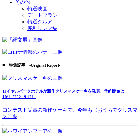
その他
特選映画
デートプラン
特選グルメ
便利リンク集
■ 特集記事 -Original Report-
ロイヤルパークホテルが新作クリスマスケーキを発表、予約開始は
10/1（2021.9.12）
コンテスト受賞の新作ケーキで、今年も〈おうちでクリスマ
ス〉を