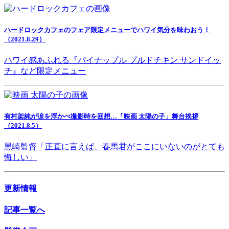
ハードロックカフェのフェア限定メニューでハワイ気分を味わおう！
（2021.8.29）
ハワイ感あふれる『パイナップル プルドチキン サンドイッ
チ』など限定メニュー
有村架純が涙を浮かべ撮影時を回想…「映画 太陽の子」舞台挨拶
（2021.8.5）
黒崎監督「正直に言えば、春馬君がここにいないのがとても
悔しい」
更新情報
記事一覧へ