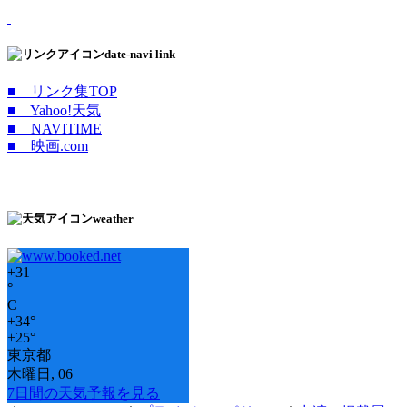
date-navi link
■ リンク集TOP
■ Yahoo!天気
■ NAVITIME
■ 映画.com
weather
+
31
°
C
+
34°
+
25°
東京都
木曜日, 06
7日間の天気予報を見る