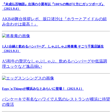
『未成仏百物語』出演の小栗有以『100%の怖がり方にガッツポーズ』
（2021.9.4）
AKB48舞台挨拶レポ、坂口渚沙は『ホラーとアイドルの組
み合わせは最高！』
1人1台鍋と飲めるハンバーグ、しゃぶしゃぶ将泰庵 そごう千葉店誕生
（2021.9.3）
A5和牛の贅沢なしゃぶしゃぶ。飲めるハンバーグや低温調
理ユッケなど逸品揃い
Eggs 'n Thingsが横浜みなとみらいに登場！（2021.9.1）
パンケーキで有名なハワイで人気のレストランが横浜に待望
の復活