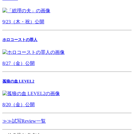
9/23（木・祝）公開
ホロコーストの罪人
8/27（金）公開
孤狼の血 LEVEL2
8/20（金）公開
≫≫試写Review一覧