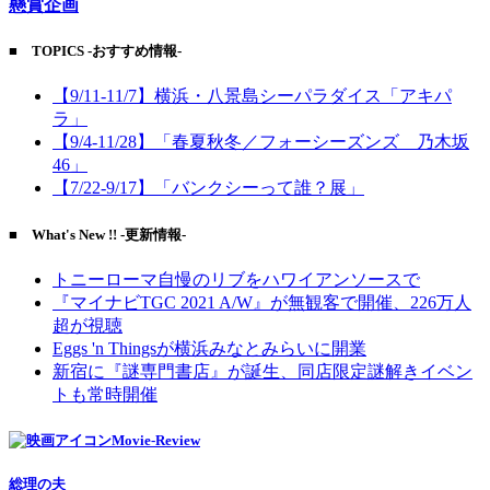
懸賞企画
■ TOPICS -おすすめ情報-
【9/11-11/7】横浜・八景島シーパラダイス「アキパ
ラ」
【9/4-11/28】「春夏秋冬／フォーシーズンズ 乃木坂
46」
【7/22-9/17】「バンクシーって誰？展」
■ What's New !! -更新情報-
トニーローマ自慢のリブをハワイアンソースで
『マイナビTGC 2021 A/W』が無観客で開催、226万人
超が視聴
Eggs 'n Thingsが横浜みなとみらいに開業
新宿に『謎専門書店』が誕生、同店限定謎解きイベン
トも常時開催
Movie-Review
総理の夫