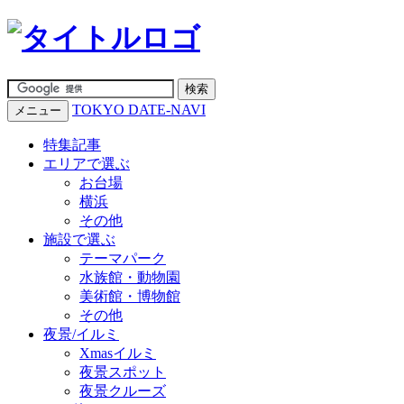
TOKYO DATE-NAVI
メニュー
特集記事
エリアで選ぶ
お台場
横浜
その他
施設で選ぶ
テーマパーク
水族館・動物園
美術館・博物館
その他
夜景/イルミ
Xmasイルミ
夜景スポット
夜景クルーズ