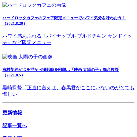
ハードロックカフェのフェア限定メニューでハワイ気分を味わおう！
（2021.8.29）
ハワイ感あふれる『パイナップル プルドチキン サンドイッ
チ』など限定メニュー
有村架純が涙を浮かべ撮影時を回想…「映画 太陽の子」舞台挨拶
（2021.8.5）
黒崎監督「正直に言えば、春馬君がここにいないのがとても
悔しい」
更新情報
記事一覧へ