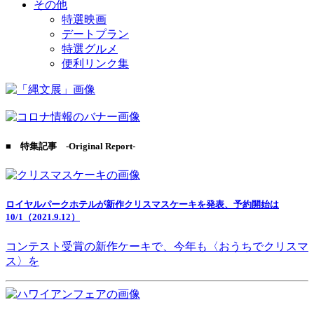
その他
特選映画
デートプラン
特選グルメ
便利リンク集
■ 特集記事 -Original Report-
ロイヤルパークホテルが新作クリスマスケーキを発表、予約開始は
10/1（2021.9.12）
コンテスト受賞の新作ケーキで、今年も〈おうちでクリスマ
ス〉を