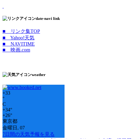
date-navi link
■ リンク集TOP
■ Yahoo!天気
■ NAVITIME
■ 映画.com
weather
+
33
°
C
+
34°
+
26°
東京都
金曜日, 07
7日間の天気予報を見る