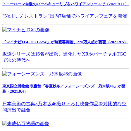
トニーローマ自慢のバーベキューリブをハワイアンソースで（2021.9.11）
"No.1リブ レストラン"国内7店舗でハワイアンフェアを開催
『マイナビTGC 2021 A/W』が無観客開催、226万人超が視聴（2021.9.5）
坂道シリーズは16名が出演、進化したXRやバーチャルTGC
で次の時代へ
東京国立博物館 表慶館『春夏秋冬／フォーシーズンズ 乃木坂46』が開
幕（2021.9.4）
日本美術の古典×乃木坂46撮り下ろし映像作品を対比的な空
間演出で融合