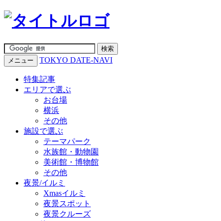
TOKYO DATE-NAVI
メニュー
特集記事
エリアで選ぶ
お台場
横浜
その他
施設で選ぶ
テーマパーク
水族館・動物園
美術館・博物館
その他
夜景/イルミ
Xmasイルミ
夜景スポット
夜景クルーズ