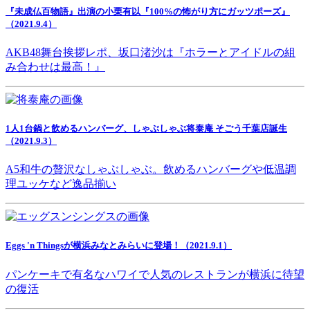
『未成仏百物語』出演の小栗有以『100%の怖がり方にガッツポーズ』
（2021.9.4）
AKB48舞台挨拶レポ、坂口渚沙は『ホラーとアイドルの組
み合わせは最高！』
1人1台鍋と飲めるハンバーグ、しゃぶしゃぶ将泰庵 そごう千葉店誕生
（2021.9.3）
A5和牛の贅沢なしゃぶしゃぶ。飲めるハンバーグや低温調
理ユッケなど逸品揃い
Eggs 'n Thingsが横浜みなとみらいに登場！（2021.9.1）
パンケーキで有名なハワイで人気のレストランが横浜に待望
の復活