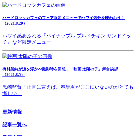
ハードロックカフェのフェア限定メニューでハワイ気分を味わおう！
（2021.8.29）
ハワイ感あふれる『パイナップル プルドチキン サンドイッ
チ』など限定メニュー
有村架純が涙を浮かべ撮影時を回想…「映画 太陽の子」舞台挨拶
（2021.8.5）
黒崎監督「正直に言えば、春馬君がここにいないのがとても
悔しい」
更新情報
記事一覧へ