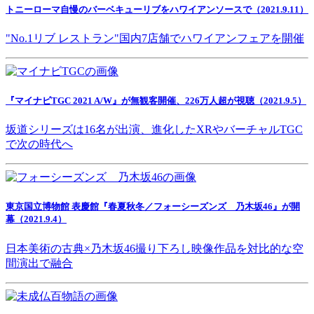
トニーローマ自慢のバーベキューリブをハワイアンソースで（2021.9.11）
"No.1リブ レストラン"国内7店舗でハワイアンフェアを開催
『マイナビTGC 2021 A/W』が無観客開催、226万人超が視聴（2021.9.5）
坂道シリーズは16名が出演、進化したXRやバーチャルTGC
で次の時代へ
東京国立博物館 表慶館『春夏秋冬／フォーシーズンズ 乃木坂46』が開
幕（2021.9.4）
日本美術の古典×乃木坂46撮り下ろし映像作品を対比的な空
間演出で融合