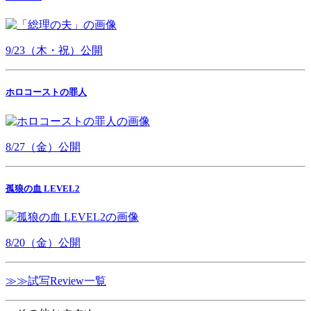
9/23（木・祝）公開
ホロコーストの罪人
8/27（金）公開
孤狼の血 LEVEL2
8/20（金）公開
≫≫試写Review一覧