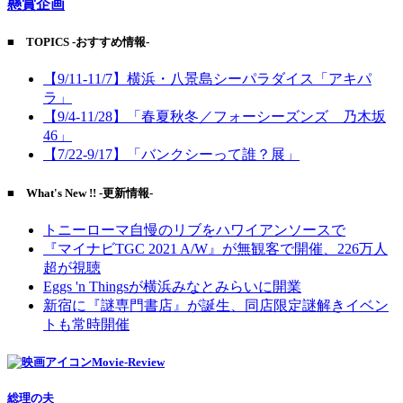
懸賞企画
■ TOPICS -おすすめ情報-
【9/11-11/7】横浜・八景島シーパラダイス「アキパ
ラ」
【9/4-11/28】「春夏秋冬／フォーシーズンズ 乃木坂
46」
【7/22-9/17】「バンクシーって誰？展」
■ What's New !! -更新情報-
トニーローマ自慢のリブをハワイアンソースで
『マイナビTGC 2021 A/W』が無観客で開催、226万人
超が視聴
Eggs 'n Thingsが横浜みなとみらいに開業
新宿に『謎専門書店』が誕生、同店限定謎解きイベン
トも常時開催
Movie-Review
総理の夫