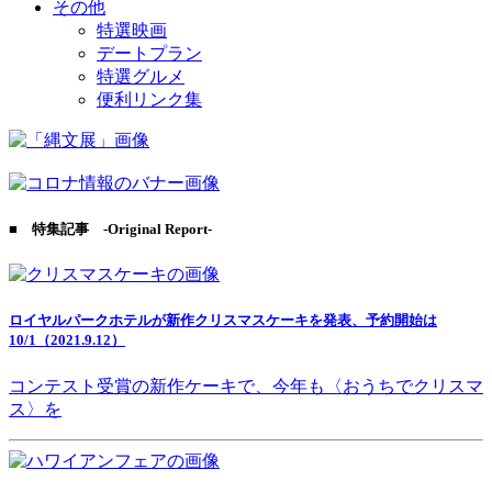
その他
特選映画
デートプラン
特選グルメ
便利リンク集
■ 特集記事 -Original Report-
ロイヤルパークホテルが新作クリスマスケーキを発表、予約開始は
10/1（2021.9.12）
コンテスト受賞の新作ケーキで、今年も〈おうちでクリスマ
ス〉を