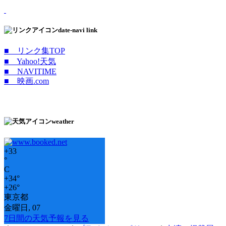
date-navi link
■ リンク集TOP
■ Yahoo!天気
■ NAVITIME
■ 映画.com
weather
+
33
°
C
+
34°
+
26°
東京都
金曜日, 07
7日間の天気予報を見る