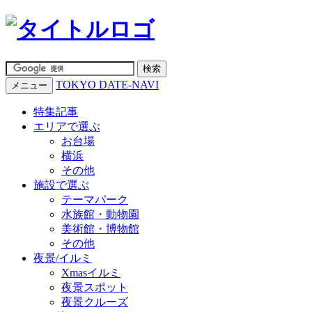
TOKYO DATE-NAVI
メニュー
特集記事
エリアで選ぶ
お台場
横浜
その他
施設で選ぶ
テーマパーク
水族館・動物園
美術館・博物館
その他
夜景/イルミ
Xmasイルミ
夜景スポット
夜景クルーズ