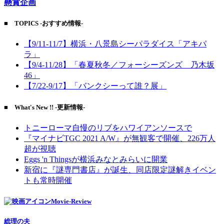
懸賞企画
■ TOPICS -おすすめ情報-
【9/11-11/7】横浜・八景島シーパラダイス「アキパ
ラ」
【9/4-11/28】「春夏秋冬／フォーシーズンズ 乃木坂
46」
【7/22-9/17】「バンクシーって誰？展」
■ What's New !! -更新情報-
トニーローマ自慢のリブをハワイアンソースで
『マイナビTGC 2021 A/W』が無観客で開催、226万人
超が視聴
Eggs 'n Thingsが横浜みなとみらいに開業
新宿に『謎専門書店』が誕生、同店限定謎解きイベン
トも常時開催
Movie-Review
総理の夫