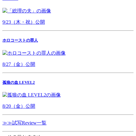
9/23（木・祝）公開
ホロコーストの罪人
8/27（金）公開
孤狼の血 LEVEL2
8/20（金）公開
≫≫試写Review一覧