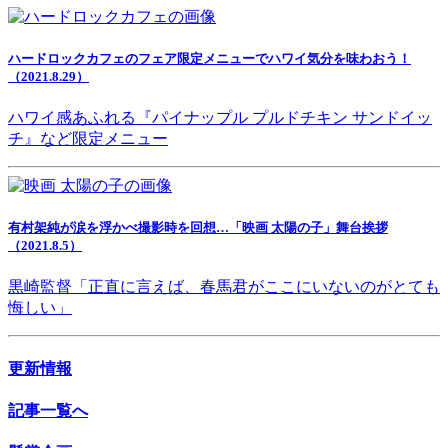
ハードロックカフェのフェア限定メニューでハワイ気分を味わおう！
（2021.8.29）
ハワイ感あふれる『パイナップル プルドチキン サンドイッ
チ』など限定メニュー
有村架純が涙を浮かべ撮影時を回想…「映画 太陽の子」舞台挨拶
（2021.8.5）
黒崎監督「正直に言えば、春馬君がここにいないのがとても
悔しい」
更新情報
記事一覧へ