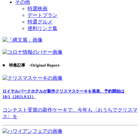
その他
特選映画
デートプラン
特選グルメ
便利リンク集
■ 特集記事 -Original Report-
ロイヤルパークホテルが新作クリスマスケーキを発表、予約開始は
10/1（2021.9.12）
コンテスト受賞の新作ケーキで、今年も〈おうちでクリスマ
ス〉を