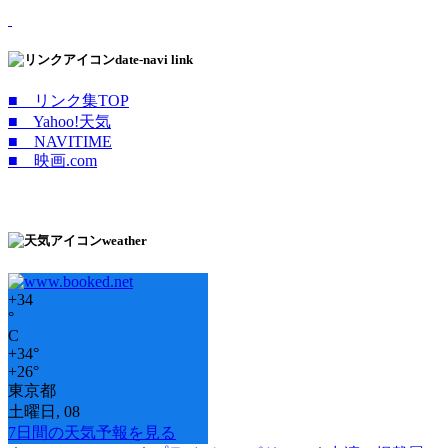
date-navi link
■ リンク集TOP
■ Yahoo!天気
■ NAVITIME
■ 映画.com
weather
+
34
°
C
+
34°
+
26°
東京都
土曜日, 08
7日間の天気予報を見る