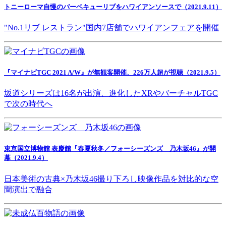
トニーローマ自慢のバーベキューリブをハワイアンソースで（2021.9.11）
"No.1リブ レストラン"国内7店舗でハワイアンフェアを開催
『マイナビTGC 2021 A/W』が無観客開催、226万人超が視聴（2021.9.5）
坂道シリーズは16名が出演、進化したXRやバーチャルTGC
で次の時代へ
東京国立博物館 表慶館『春夏秋冬／フォーシーズンズ 乃木坂46』が開
幕（2021.9.4）
日本美術の古典×乃木坂46撮り下ろし映像作品を対比的な空
間演出で融合