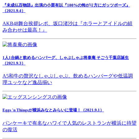
『未成仏百物語』出演の小栗有以『100%の怖がり方にガッツポーズ』
（2021.9.4）
AKB48舞台挨拶レポ、坂口渚沙は『ホラーとアイドルの組
み合わせは最高！』
1人1台鍋と飲めるハンバーグ、しゃぶしゃぶ将泰庵 そごう千葉店誕生
（2021.9.3）
A5和牛の贅沢なしゃぶしゃぶ。飲めるハンバーグや低温調
理ユッケなど逸品揃い
Eggs 'n Thingsが横浜みなとみらいに登場！（2021.9.1）
パンケーキで有名なハワイで人気のレストランが横浜に待望
の復活