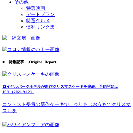
その他
特選映画
デートプラン
特選グルメ
便利リンク集
■ 特集記事 -Original Report-
ロイヤルパークホテルが新作クリスマスケーキを発表、予約開始は
10/1（2021.9.12）
コンテスト受賞の新作ケーキで、今年も〈おうちでクリスマ
ス〉を