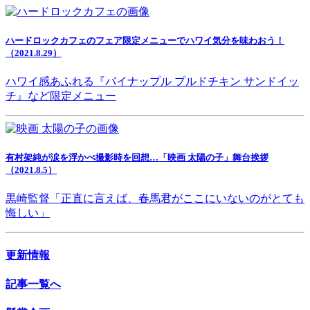
ハードロックカフェのフェア限定メニューでハワイ気分を味わおう！
（2021.8.29）
ハワイ感あふれる『パイナップル プルドチキン サンドイッ
チ』など限定メニュー
有村架純が涙を浮かべ撮影時を回想…「映画 太陽の子」舞台挨拶
（2021.8.5）
黒崎監督「正直に言えば、春馬君がここにいないのがとても
悔しい」
更新情報
記事一覧へ