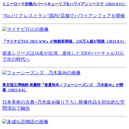
トニーローマ自慢のバーベキューリブをハワイアンソースで（2021.9.11）
"No.1リブ レストラン"国内7店舗でハワイアンフェアを開催
『マイナビTGC 2021 A/W』が無観客開催、226万人超が視聴（2021.9.5）
坂道シリーズは16名が出演、進化したXRやバーチャルTGC
で次の時代へ
東京国立博物館 表慶館『春夏秋冬／フォーシーズンズ 乃木坂46』が開
幕（2021.9.4）
日本美術の古典×乃木坂46撮り下ろし映像作品を対比的な空
間演出で融合