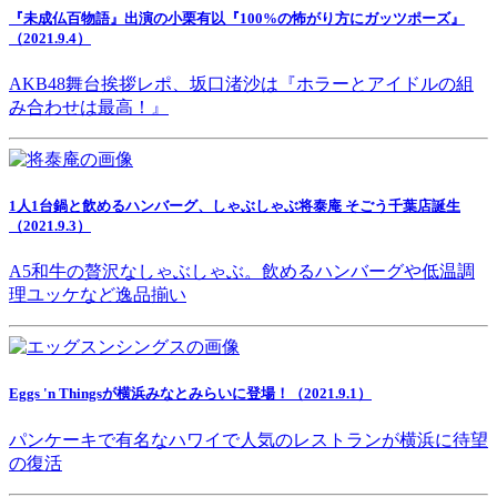
『未成仏百物語』出演の小栗有以『100%の怖がり方にガッツポーズ』
（2021.9.4）
AKB48舞台挨拶レポ、坂口渚沙は『ホラーとアイドルの組
み合わせは最高！』
1人1台鍋と飲めるハンバーグ、しゃぶしゃぶ将泰庵 そごう千葉店誕生
（2021.9.3）
A5和牛の贅沢なしゃぶしゃぶ。飲めるハンバーグや低温調
理ユッケなど逸品揃い
Eggs 'n Thingsが横浜みなとみらいに登場！（2021.9.1）
パンケーキで有名なハワイで人気のレストランが横浜に待望
の復活