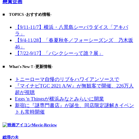
懸賞企画
■ TOPICS -おすすめ情報-
【9/11-11/7】横浜・八景島シーパラダイス「アキパ
ラ」
【9/4-11/28】「春夏秋冬／フォーシーズンズ 乃木坂
46」
【7/22-9/17】「バンクシーって誰？展」
■ What's New !! -更新情報-
トニーローマ自慢のリブをハワイアンソースで
『マイナビTGC 2021 A/W』が無観客で開催、226万人
超が視聴
Eggs 'n Thingsが横浜みなとみらいに開業
新宿に『謎専門書店』が誕生、同店限定謎解きイベン
トも常時開催
Movie-Review
総理の夫