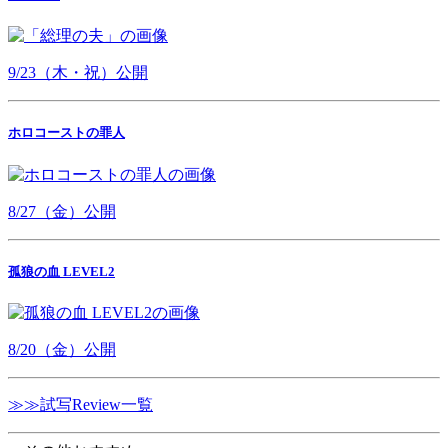
9/23（木・祝）公開
ホロコーストの罪人
8/27（金）公開
孤狼の血 LEVEL2
8/20（金）公開
≫≫試写Review一覧