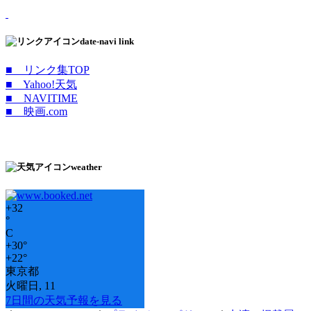
date-navi link
■ リンク集TOP
■ Yahoo!天気
■ NAVITIME
■ 映画.com
weather
+
32
°
C
+
30°
+
22°
東京都
火曜日, 11
7日間の天気予報を見る