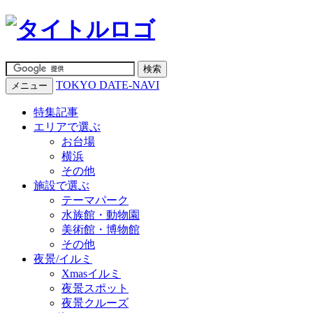
TOKYO DATE-NAVI
メニュー
特集記事
エリアで選ぶ
お台場
横浜
その他
施設で選ぶ
テーマパーク
水族館・動物園
美術館・博物館
その他
夜景/イルミ
Xmasイルミ
夜景スポット
夜景クルーズ