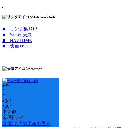
date-navi link
■ リンク集TOP
■ Yahoo!天気
■ NAVITIME
■ 映画.com
weather
+
33
°
C
+
34°
+
26°
東京都
金曜日, 07
7日間の天気予報を見る