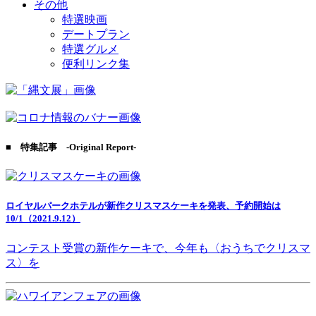
その他
特選映画
デートプラン
特選グルメ
便利リンク集
■ 特集記事 -Original Report-
ロイヤルパークホテルが新作クリスマスケーキを発表、予約開始は
10/1（2021.9.12）
コンテスト受賞の新作ケーキで、今年も〈おうちでクリスマ
ス〉を