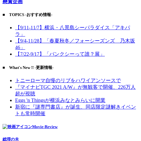
懸賞企画
■ TOPICS -おすすめ情報-
【9/11-11/7】横浜・八景島シーパラダイス「アキパ
ラ」
【9/4-11/28】「春夏秋冬／フォーシーズンズ 乃木坂
46」
【7/22-9/17】「バンクシーって誰？展」
■ What's New !! -更新情報-
トニーローマ自慢のリブをハワイアンソースで
『マイナビTGC 2021 A/W』が無観客で開催、226万人
超が視聴
Eggs 'n Thingsが横浜みなとみらいに開業
新宿に『謎専門書店』が誕生、同店限定謎解きイベン
トも常時開催
Movie-Review
総理の夫