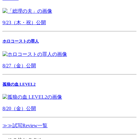
9/23（木・祝）公開
ホロコーストの罪人
8/27（金）公開
孤狼の血 LEVEL2
8/20（金）公開
≫≫試写Review一覧