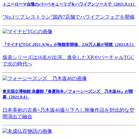
トニーローマ自慢のバーベキューリブをハワイアンソースで（2021.9.11）
"No.1リブ レストラン"国内7店舗でハワイアンフェアを開催
『マイナビTGC 2021 A/W』が無観客開催、226万人超が視聴（2021.9.5）
坂道シリーズは16名が出演、進化したXRやバーチャルTGC
で次の時代へ
東京国立博物館 表慶館『春夏秋冬／フォーシーズンズ 乃木坂46』が開
幕（2021.9.4）
日本美術の古典×乃木坂46撮り下ろし映像作品を対比的な空
間演出で融合