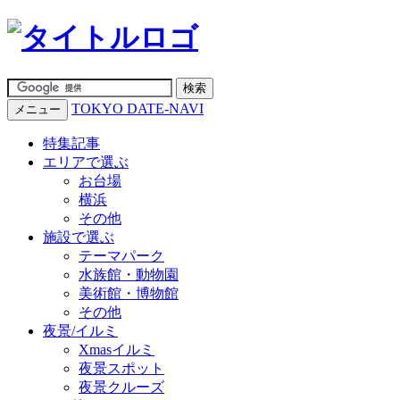
TOKYO DATE-NAVI
メニュー
特集記事
エリアで選ぶ
お台場
横浜
その他
施設で選ぶ
テーマパーク
水族館・動物園
美術館・博物館
その他
夜景/イルミ
Xmasイルミ
夜景スポット
夜景クルーズ