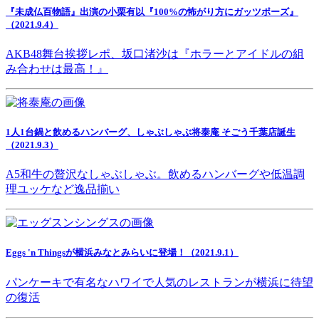
『未成仏百物語』出演の小栗有以『100%の怖がり方にガッツポーズ』
（2021.9.4）
AKB48舞台挨拶レポ、坂口渚沙は『ホラーとアイドルの組
み合わせは最高！』
1人1台鍋と飲めるハンバーグ、しゃぶしゃぶ将泰庵 そごう千葉店誕生
（2021.9.3）
A5和牛の贅沢なしゃぶしゃぶ。飲めるハンバーグや低温調
理ユッケなど逸品揃い
Eggs 'n Thingsが横浜みなとみらいに登場！（2021.9.1）
パンケーキで有名なハワイで人気のレストランが横浜に待望
の復活