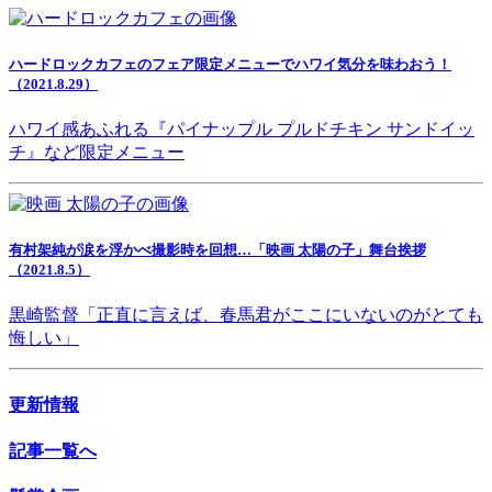
ハードロックカフェのフェア限定メニューでハワイ気分を味わおう！
（2021.8.29）
ハワイ感あふれる『パイナップル プルドチキン サンドイッ
チ』など限定メニュー
有村架純が涙を浮かべ撮影時を回想…「映画 太陽の子」舞台挨拶
（2021.8.5）
黒崎監督「正直に言えば、春馬君がここにいないのがとても
悔しい」
更新情報
記事一覧へ