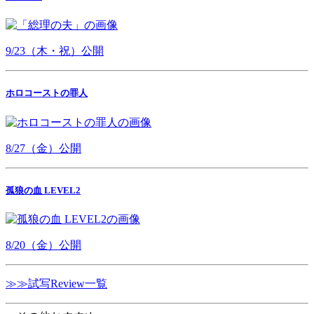
9/23（木・祝）公開
ホロコーストの罪人
8/27（金）公開
孤狼の血 LEVEL2
8/20（金）公開
≫≫試写Review一覧