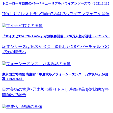
トニーローマ自慢のバーベキューリブをハワイアンソースで（2021.9.11）
"No.1リブ レストラン"国内7店舗でハワイアンフェアを開催
『マイナビTGC 2021 A/W』が無観客開催、226万人超が視聴（2021.9.5）
坂道シリーズは16名が出演、進化したXRやバーチャルTGC
で次の時代へ
東京国立博物館 表慶館『春夏秋冬／フォーシーズンズ 乃木坂46』が開
幕（2021.9.4）
日本美術の古典×乃木坂46撮り下ろし映像作品を対比的な空
間演出で融合