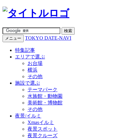
TOKYO DATE-NAVI
メニュー
特集記事
エリアで選ぶ
お台場
横浜
その他
施設で選ぶ
テーマパーク
水族館・動物園
美術館・博物館
その他
夜景/イルミ
Xmasイルミ
夜景スポット
夜景クルーズ