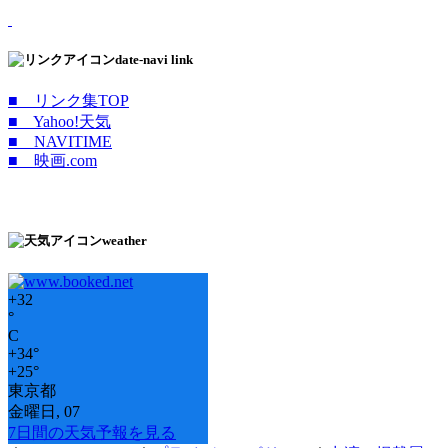
date-navi link
■ リンク集TOP
■ Yahoo!天気
■ NAVITIME
■ 映画.com
weather
+
32
°
C
+
34°
+
25°
東京都
金曜日, 07
7日間の天気予報を見る