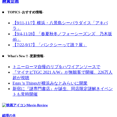
懸賞企画
■ TOPICS -おすすめ情報-
【9/11-11/7】横浜・八景島シーパラダイス「アキパ
ラ」
【9/4-11/28】「春夏秋冬／フォーシーズンズ 乃木坂
46」
【7/22-9/17】「バンクシーって誰？展」
■ What's New !! -更新情報-
トニーローマ自慢のリブをハワイアンソースで
『マイナビTGC 2021 A/W』が無観客で開催、226万人
超が視聴
Eggs 'n Thingsが横浜みなとみらいに開業
新宿に『謎専門書店』が誕生、同店限定謎解きイベン
トも常時開催
Movie-Review
総理の夫