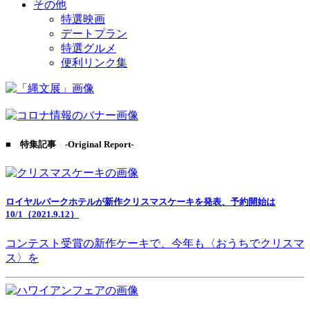
その他
特選映画
デートプラン
特選グルメ
便利リンク集
■ 特集記事 -Original Report-
ロイヤルパークホテルが新作クリスマスケーキを発表、予約開始は
10/1（2021.9.12）
コンテスト受賞の新作ケーキで、今年も〈おうちでクリスマ
ス〉を