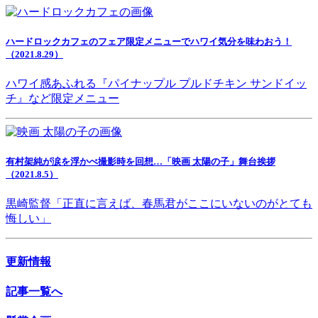
ハードロックカフェのフェア限定メニューでハワイ気分を味わおう！
（2021.8.29）
ハワイ感あふれる『パイナップル プルドチキン サンドイッ
チ』など限定メニュー
有村架純が涙を浮かべ撮影時を回想…「映画 太陽の子」舞台挨拶
（2021.8.5）
黒崎監督「正直に言えば、春馬君がここにいないのがとても
悔しい」
更新情報
記事一覧へ