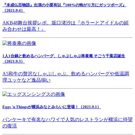
『未成仏百物語』出演の小栗有以『100%の怖がり方にガッツポーズ』
（2021.9.4）
AKB48舞台挨拶レポ、坂口渚沙は『ホラーとアイドルの組
み合わせは最高！』
1人1台鍋と飲めるハンバーグ、しゃぶしゃぶ将泰庵 そごう千葉店誕生
（2021.9.3）
A5和牛の贅沢なしゃぶしゃぶ。飲めるハンバーグや低温調
理ユッケなど逸品揃い
Eggs 'n Thingsが横浜みなとみらいに登場！（2021.9.1）
パンケーキで有名なハワイで人気のレストランが横浜に待望
の復活