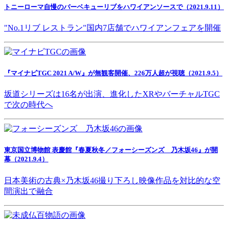
トニーローマ自慢のバーベキューリブをハワイアンソースで（2021.9.11）
"No.1リブ レストラン"国内7店舗でハワイアンフェアを開催
『マイナビTGC 2021 A/W』が無観客開催、226万人超が視聴（2021.9.5）
坂道シリーズは16名が出演、進化したXRやバーチャルTGC
で次の時代へ
東京国立博物館 表慶館『春夏秋冬／フォーシーズンズ 乃木坂46』が開
幕（2021.9.4）
日本美術の古典×乃木坂46撮り下ろし映像作品を対比的な空
間演出で融合