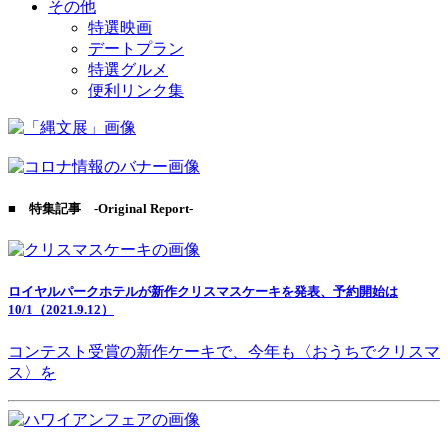
その他
特選映画
デートプラン
特選グルメ
便利リンク集
■ 特集記事 -Original Report-
ロイヤルパークホテルが新作クリスマスケーキを発表、予約開始は
10/1（2021.9.12）
コンテスト受賞の新作ケーキで、今年も〈おうちでクリスマ
ス〉を