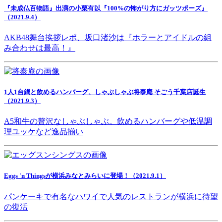
『未成仏百物語』出演の小栗有以『100%の怖がり方にガッツポーズ』
（2021.9.4）
AKB48舞台挨拶レポ、坂口渚沙は『ホラーとアイドルの組
み合わせは最高！』
1人1台鍋と飲めるハンバーグ、しゃぶしゃぶ将泰庵 そごう千葉店誕生
（2021.9.3）
A5和牛の贅沢なしゃぶしゃぶ。飲めるハンバーグや低温調
理ユッケなど逸品揃い
Eggs 'n Thingsが横浜みなとみらいに登場！（2021.9.1）
パンケーキで有名なハワイで人気のレストランが横浜に待望
の復活