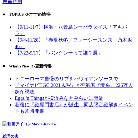
懸賞企画
■ TOPICS -おすすめ情報-
【9/11-11/7】横浜・八景島シーパラダイス「アキパ
ラ」
【9/4-11/28】「春夏秋冬／フォーシーズンズ 乃木坂
46」
【7/22-9/17】「バンクシーって誰？展」
■ What's New !! -更新情報-
トニーローマ自慢のリブをハワイアンソースで
『マイナビTGC 2021 A/W』が無観客で開催、226万人
超が視聴
Eggs 'n Thingsが横浜みなとみらいに開業
新宿に『謎専門書店』が誕生、同店限定謎解きイベン
トも常時開催
Movie-Review
総理の夫