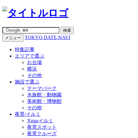
TOKYO DATE-NAVI
メニュー
特集記事
エリアで選ぶ
お台場
横浜
その他
施設で選ぶ
テーマパーク
水族館・動物園
美術館・博物館
その他
夜景/イルミ
Xmasイルミ
夜景スポット
夜景クルーズ