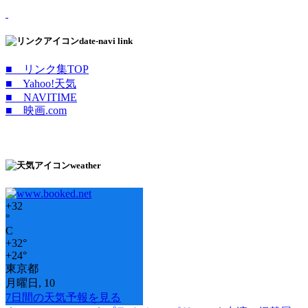
date-navi link
■ リンク集TOP
■ Yahoo!天気
■ NAVITIME
■ 映画.com
weather
+
32
°
C
+
32°
+
24°
東京都
月曜日, 10
7日間の天気予報を見る