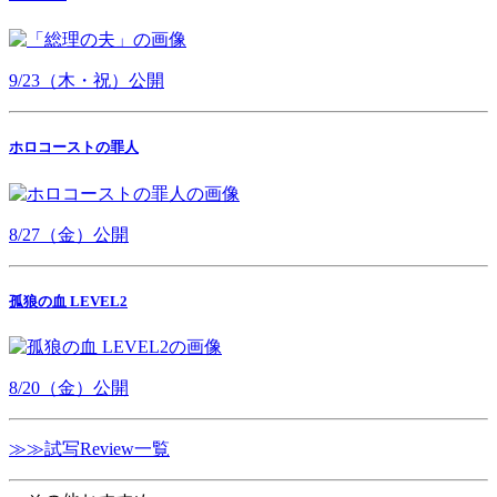
9/23（木・祝）公開
ホロコーストの罪人
8/27（金）公開
孤狼の血 LEVEL2
8/20（金）公開
≫≫試写Review一覧