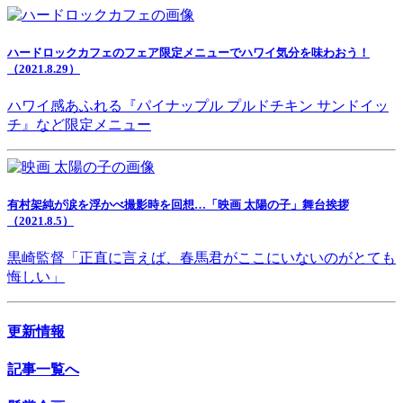
ハードロックカフェのフェア限定メニューでハワイ気分を味わおう！
（2021.8.29）
ハワイ感あふれる『パイナップル プルドチキン サンドイッ
チ』など限定メニュー
有村架純が涙を浮かべ撮影時を回想…「映画 太陽の子」舞台挨拶
（2021.8.5）
黒崎監督「正直に言えば、春馬君がここにいないのがとても
悔しい」
更新情報
記事一覧へ