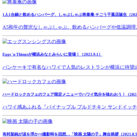
1人1台鍋と飲めるハンバーグ、しゃぶしゃぶ将泰庵 そごう千葉店誕生（2021.
A5和牛の贅沢なしゃぶしゃぶ。飲めるハンバーグや低温調理
Eggs 'n Thingsが横浜みなとみらいに登場！（2021.9.1）
パンケーキで有名なハワイで人気のレストランが横浜に待望
ハードロックカフェのフェア限定メニューでハワイ気分を味わおう！（2021.8
ハワイ感あふれる『パイナップル プルドチキン サンドイッ
有村架純が涙を浮かべ撮影時を回想…「映画 太陽の子」舞台挨拶（2021.8.