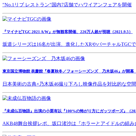
"No.1リブ レストラン"国内7店舗でハワイアンフェアを開催
『マイナビTGC 2021 A/W』が無観客開催、226万人超が視聴（2021.9.5）
坂道シリーズは16名が出演、進化したXRやバーチャルTGC
東京国立博物館 表慶館『春夏秋冬／フォーシーズンズ 乃木坂46』が開幕（202
日本美術の古典×乃木坂46撮り下ろし映像作品を対比的な空
『未成仏百物語』出演の小栗有以『100%の怖がり方にガッツポーズ』（2021.
AKB48舞台挨拶レポ、坂口渚沙は『ホラーとアイドルの組