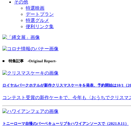
その他
特選映画
デートプラン
特選グルメ
便利リンク集
■ 特集記事 -Original Report-
ロイヤルパークホテルが新作クリスマスケーキを発表、予約開始は10/1（2021
コンテスト受賞の新作ケーキで、今年も〈おうちでクリスマ
トニーローマ自慢のバーベキューリブをハワイアンソースで（2021.9.11）