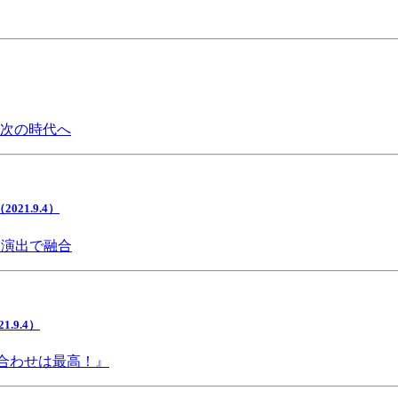
で次の時代へ
1.9.4）
間演出で融合
9.4）
み合わせは最高！』