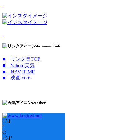
date-navi link
■ リンク集TOP
■ Yahoo!天気
■ NAVITIME
■ 映画.com
weather
+
34
°
C
+
34°