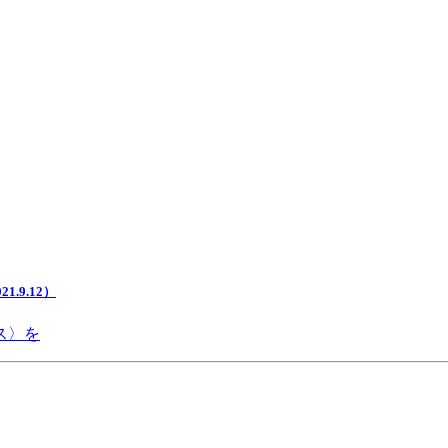
.9.12）
ス〉を