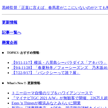
黒崎監督「正直に言えば、春馬君がここにいないのがとても
更新情報
記事一覧へ
懸賞企画
■ TOPICS -おすすめ情報-
【9/11-11/7】横浜・八景島シーパラダイス「アキパラ」
【9/4-11/28】「春夏秋冬／フォーシーズンズ 乃木坂4
【7/22-9/17】「バンクシーって誰？展」
■ What's New !! -更新情報-
トニーローマ自慢のリブをハワイアンソースで
『マイナビTGC 2021 A/W』が無観客で開催、226万人
Eggs 'n Thingsが横浜みなとみらいに開業