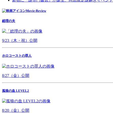
新宿に『謎専門書店』が誕生、同店限定謎解きイベント
Movie-Review
総理の夫
9/23（木・祝）公開
ホロコーストの罪人
8/27（金）公開
孤狼の血 LEVEL2
8/20（金）公開