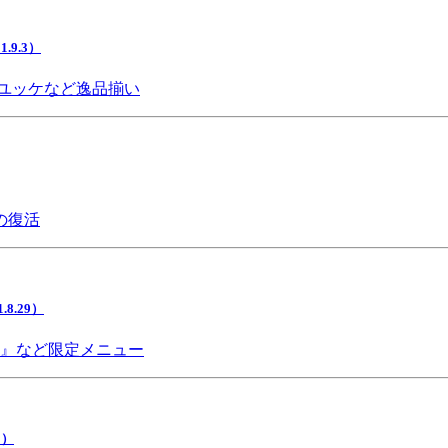
9.3）
ユッケなど逸品揃い
の復活
.29）
チ』など限定メニュー
5）