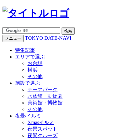
TOKYO DATE-NAVI
メニュー
特集記事
エリアで選ぶ
お台場
横浜
その他
施設で選ぶ
テーマパーク
水族館・動物園
美術館・博物館
その他
夜景/イルミ
Xmasイルミ
夜景スポット
夜景クルーズ