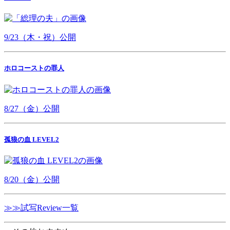
9/23（木・祝）公開
ホロコーストの罪人
8/27（金）公開
孤狼の血 LEVEL2
8/20（金）公開
≫≫試写Review一覧