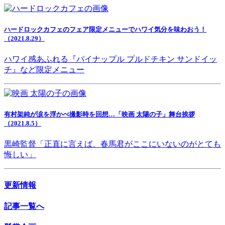
ハードロックカフェのフェア限定メニューでハワイ気分を味わおう！
（2021.8.29）
ハワイ感あふれる『パイナップル プルドチキン サンドイッ
チ』など限定メニュー
有村架純が涙を浮かべ撮影時を回想…「映画 太陽の子」舞台挨拶
（2021.8.5）
黒崎監督「正直に言えば、春馬君がここにいないのがとても
悔しい」
更新情報
記事一覧へ