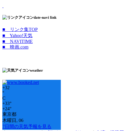
date-navi link
■ リンク集TOP
■ Yahoo!天気
■ NAVITIME
■ 映画.com
weather
+
32
°
C
+
33°
+
24°
東京都
木曜日, 06
7日間の天気予報を見る