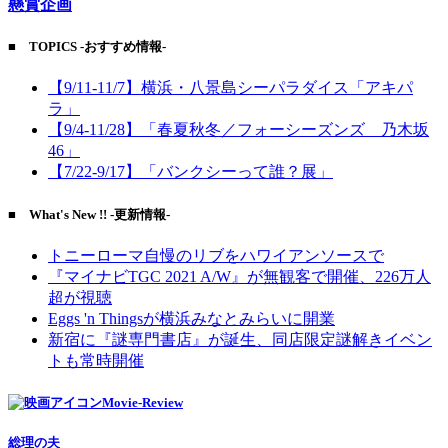
懸賞企画
■ TOPICS -おすすめ情報-
【9/11-11/7】横浜・八景島シーパラダイス「アキパ
ラ」
【9/4-11/28】「春夏秋冬／フォーシーズンズ 乃木坂
46」
【7/22-9/17】「バンクシーって誰？展」
■ What's New !! -更新情報-
トニーローマ自慢のリブをハワイアンソースで
『マイナビTGC 2021 A/W』が無観客で開催、226万人
超が視聴
Eggs 'n Thingsが横浜みなとみらいに開業
新宿に『謎専門書店』が誕生、同店限定謎解きイベン
トも常時開催
Movie-Review
総理の夫