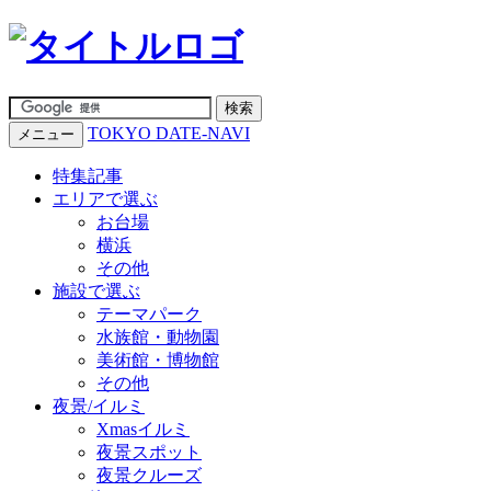
TOKYO DATE-NAVI
メニュー
特集記事
エリアで選ぶ
お台場
横浜
その他
施設で選ぶ
テーマパーク
水族館・動物園
美術館・博物館
その他
夜景/イルミ
Xmasイルミ
夜景スポット
夜景クルーズ