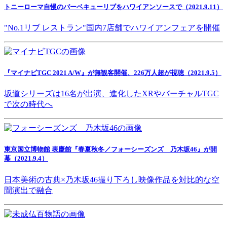
トニーローマ自慢のバーベキューリブをハワイアンソースで（2021.9.11）
"No.1リブ レストラン"国内7店舗でハワイアンフェアを開催
『マイナビTGC 2021 A/W』が無観客開催、226万人超が視聴（2021.9.5）
坂道シリーズは16名が出演、進化したXRやバーチャルTGC
で次の時代へ
東京国立博物館 表慶館『春夏秋冬／フォーシーズンズ 乃木坂46』が開
幕（2021.9.4）
日本美術の古典×乃木坂46撮り下ろし映像作品を対比的な空
間演出で融合