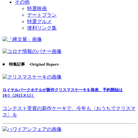
その他
特選映画
デートプラン
特選グルメ
便利リンク集
■ 特集記事 -Original Report-
ロイヤルパークホテルが新作クリスマスケーキを発表、予約開始は
10/1（2021.9.12）
コンテスト受賞の新作ケーキで、今年も〈おうちでクリスマ
ス〉を