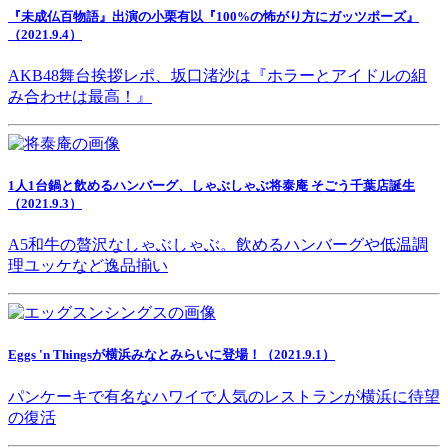
『未成仏百物語』出演の小栗有以『100%の怖がり方にガッツポーズ』
（2021.9.4）
AKB48舞台挨拶レポ、坂口渚沙は『ホラーとアイドルの組
み合わせは最高！』
1人1台鍋と飲めるハンバーグ、しゃぶしゃぶ将泰庵 そごう千葉店誕生
（2021.9.3）
A5和牛の贅沢なしゃぶしゃぶ。飲めるハンバーグや低温調
理ユッケなど逸品揃い
Eggs 'n Thingsが横浜みなとみらいに登場！（2021.9.1）
パンケーキで有名なハワイで人気のレストランが横浜に待望
の復活