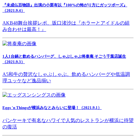
『未成仏百物語』出演の小栗有以『100%の怖がり方にガッツポーズ』
（2021.9.4）
AKB48舞台挨拶レポ、坂口渚沙は『ホラーとアイドルの組
み合わせは最高！』
1人1台鍋と飲めるハンバーグ、しゃぶしゃぶ将泰庵 そごう千葉店誕生
（2021.9.3）
A5和牛の贅沢なしゃぶしゃぶ。飲めるハンバーグや低温調
理ユッケなど逸品揃い
Eggs 'n Thingsが横浜みなとみらいに登場！（2021.9.1）
パンケーキで有名なハワイで人気のレストランが横浜に待望
の復活