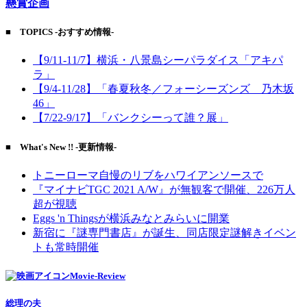
懸賞企画
■ TOPICS -おすすめ情報-
【9/11-11/7】横浜・八景島シーパラダイス「アキパ
ラ」
【9/4-11/28】「春夏秋冬／フォーシーズンズ 乃木坂
46」
【7/22-9/17】「バンクシーって誰？展」
■ What's New !! -更新情報-
トニーローマ自慢のリブをハワイアンソースで
『マイナビTGC 2021 A/W』が無観客で開催、226万人
超が視聴
Eggs 'n Thingsが横浜みなとみらいに開業
新宿に『謎専門書店』が誕生、同店限定謎解きイベン
トも常時開催
Movie-Review
総理の夫