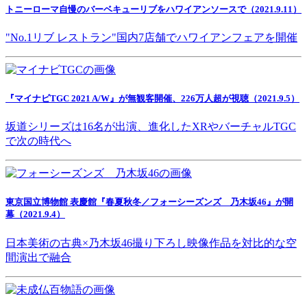
トニーローマ自慢のバーベキューリブをハワイアンソースで（2021.9.11）
"No.1リブ レストラン"国内7店舗でハワイアンフェアを開催
『マイナビTGC 2021 A/W』が無観客開催、226万人超が視聴（2021.9.5）
坂道シリーズは16名が出演、進化したXRやバーチャルTGC
で次の時代へ
東京国立博物館 表慶館『春夏秋冬／フォーシーズンズ 乃木坂46』が開
幕（2021.9.4）
日本美術の古典×乃木坂46撮り下ろし映像作品を対比的な空
間演出で融合