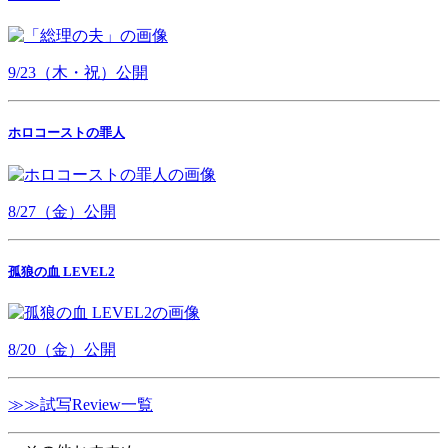
9/23（木・祝）公開
ホロコーストの罪人
8/27（金）公開
孤狼の血 LEVEL2
8/20（金）公開
≫≫試写Review一覧