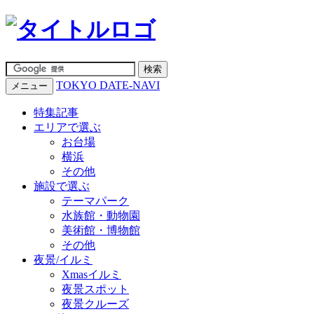
TOKYO DATE-NAVI
メニュー
特集記事
エリアで選ぶ
お台場
横浜
その他
施設で選ぶ
テーマパーク
水族館・動物園
美術館・博物館
その他
夜景/イルミ
Xmasイルミ
夜景スポット
夜景クルーズ