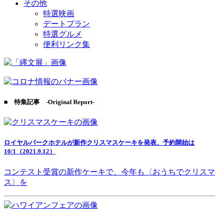
その他
特選映画
デートプラン
特選グルメ
便利リンク集
■ 特集記事 -Original Report-
ロイヤルパークホテルが新作クリスマスケーキを発表、予約開始は
10/1（2021.9.12）
コンテスト受賞の新作ケーキで、今年も〈おうちでクリスマ
ス〉を