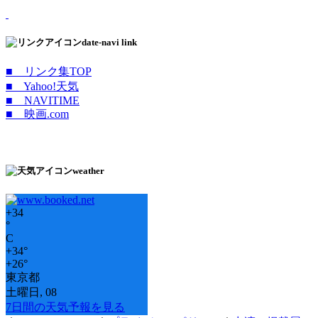
date-navi link
■ リンク集TOP
■ Yahoo!天気
■ NAVITIME
■ 映画.com
weather
+
34
°
C
+
34°
+
26°
東京都
土曜日, 08
7日間の天気予報を見る