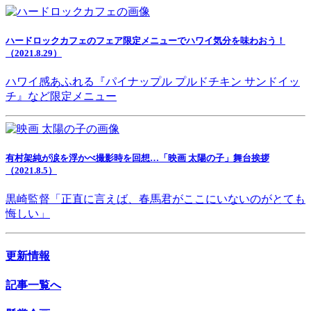
ハードロックカフェのフェア限定メニューでハワイ気分を味わおう！
（2021.8.29）
ハワイ感あふれる『パイナップル プルドチキン サンドイッ
チ』など限定メニュー
有村架純が涙を浮かべ撮影時を回想…「映画 太陽の子」舞台挨拶
（2021.8.5）
黒崎監督「正直に言えば、春馬君がここにいないのがとても
悔しい」
更新情報
記事一覧へ