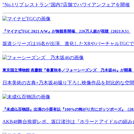
"No.1リブ レストラン"国内7店舗でハワイアンフェアを開催
『マイナビTGC 2021 A/W』が無観客開催、226万人超が視聴（2021.9.5）
坂道シリーズは16名が出演、進化したXRやバーチャルTGC
東京国立博物館 表慶館『春夏秋冬／フォーシーズンズ 乃木坂46』が開幕（202
日本美術の古典×乃木坂46撮り下ろし映像作品を対比的な空
『未成仏百物語』出演の小栗有以『100%の怖がり方にガッツポーズ』（2021.
AKB48舞台挨拶レポ、坂口渚沙は『ホラーとアイドルの組