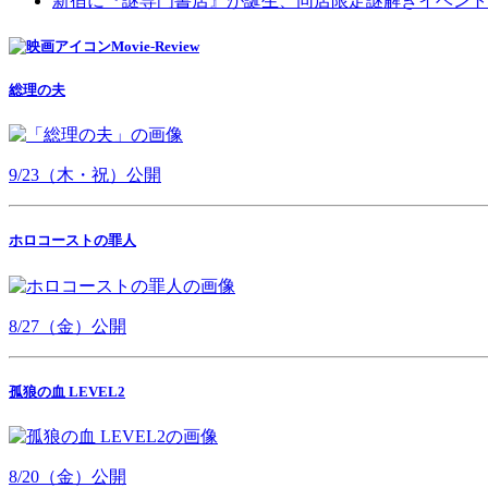
新宿に『謎専門書店』が誕生、同店限定謎解きイベント
Movie-Review
総理の夫
9/23（木・祝）公開
ホロコーストの罪人
8/27（金）公開
孤狼の血 LEVEL2
8/20（金）公開