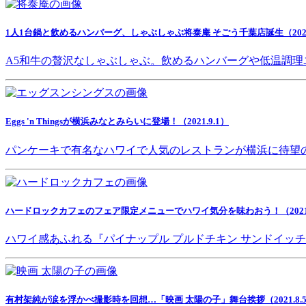
1人1台鍋と飲めるハンバーグ、しゃぶしゃぶ将泰庵 そごう千葉店誕生（2021.
A5和牛の贅沢なしゃぶしゃぶ。飲めるハンバーグや低温調理
Eggs 'n Thingsが横浜みなとみらいに登場！（2021.9.1）
パンケーキで有名なハワイで人気のレストランが横浜に待望
ハードロックカフェのフェア限定メニューでハワイ気分を味わおう！（2021.8
ハワイ感あふれる『パイナップル プルドチキン サンドイッ
有村架純が涙を浮かべ撮影時を回想…「映画 太陽の子」舞台挨拶（2021.8.