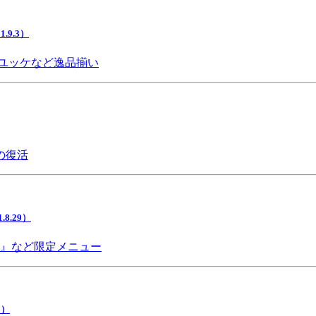
9.3）
ユッケなど逸品揃い
の復活
.29）
チ』など限定メニュー
5）