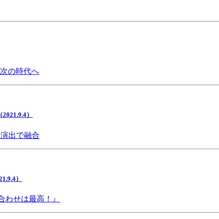
で次の時代へ
1.9.4）
間演出で融合
9.4）
み合わせは最高！』