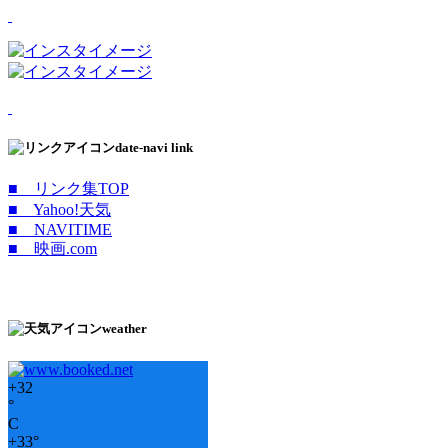
date-navi link
■ リンク集TOP
■ Yahoo!天気
■ NAVITIME
■ 映画.com
weather
+
32
°
C
+
33°