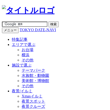
TOKYO DATE-NAVI
メニュー
特集記事
エリアで選ぶ
お台場
横浜
その他
施設で選ぶ
テーマパーク
水族館・動物園
美術館・博物館
その他
夜景/イルミ
Xmasイルミ
夜景スポット
夜景クルーズ