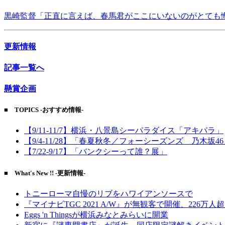
黒崎監督「正直に言えば、春馬君がここにいないのがとても
更新情報
記事一覧へ
懸賞企画
■ TOPICS -おすすめ情報-
【9/11-11/7】横浜・八景島シーパラダイス「アキパラ」
【9/4-11/28】「春夏秋冬／フォーシーズンズ 乃木坂4
【7/22-9/17】「バンクシーって誰？展」
■ What's New !! -更新情報-
トニーローマ自慢のリブをハワイアンソースで
『マイナビTGC 2021 A/W』が無観客で開催、226万人
Eggs 'n Thingsが横浜みなとみらいに開業