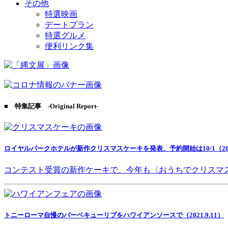
その他
特選映画
デートプラン
特選グルメ
便利リンク集
■ 特集記事 -Original Report-
ロイヤルパークホテルが新作クリスマスケーキを発表、予約開始は10/1（2021
コンテスト受賞の新作ケーキで、今年も〈おうちでクリスマ
トニーローマ自慢のバーベキューリブをハワイアンソースで（2021.9.11）