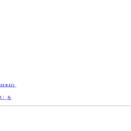
.9.12）
ス〉を