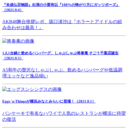
『未成仏百物語』出演の小栗有以『100%の怖がり方にガッツポーズ』
（2021.9.4）
AKB48舞台挨拶レポ、坂口渚沙は『ホラーとアイドルの組
み合わせは最高！』
1人1台鍋と飲めるハンバーグ、しゃぶしゃぶ将泰庵 そごう千葉店誕生
（2021.9.3）
A5和牛の贅沢なしゃぶしゃぶ。飲めるハンバーグや低温調
理ユッケなど逸品揃い
Eggs 'n Thingsが横浜みなとみらいに登場！（2021.9.1）
パンケーキで有名なハワイで人気のレストランが横浜に待望
の復活