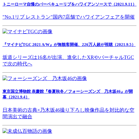
トニーローマ自慢のバーベキューリブをハワイアンソースで（2021.9.11）
"No.1リブ レストラン"国内7店舗でハワイアンフェアを開催
『マイナビTGC 2021 A/W』が無観客開催、226万人超が視聴（2021.9.5）
坂道シリーズは16名が出演、進化したXRやバーチャルTGC
で次の時代へ
東京国立博物館 表慶館『春夏秋冬／フォーシーズンズ 乃木坂46』が開
幕（2021.9.4）
日本美術の古典×乃木坂46撮り下ろし映像作品を対比的な空
間演出で融合