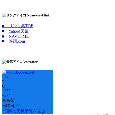
date-navi link
■ リンク集TOP
■ Yahoo!天気
■ NAVITIME
■ 映画.com
weather
+
34
°
C
+
35°
+
27°
東京都
日曜日, 09
7日間の天気予報を見る