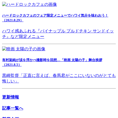
ハードロックカフェのフェア限定メニューでハワイ気分を味わおう！
（2021.8.29）
ハワイ感あふれる『パイナップル プルドチキン サンドイッ
チ』など限定メニュー
有村架純が涙を浮かべ撮影時を回想…「映画 太陽の子」舞台挨拶
（2021.8.5）
黒崎監督「正直に言えば、春馬君がここにいないのがとても
悔しい」
更新情報
記事一覧へ