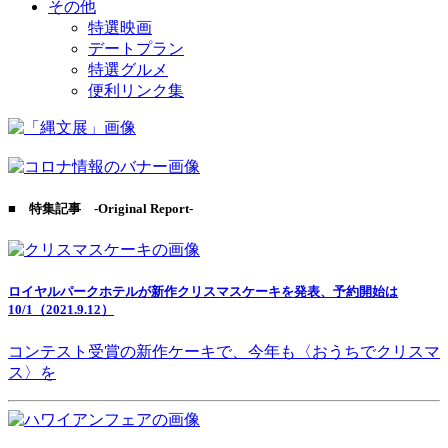
その他
特選映画
デートプラン
特選グルメ
便利リンク集
■ 特集記事 -Original Report-
ロイヤルパークホテルが新作クリスマスケーキを発表、予約開始は
10/1（2021.9.12）
コンテスト受賞の新作ケーキで、今年も〈おうちでクリスマ
ス〉を