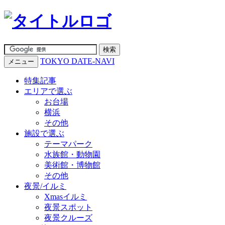
TOKYO DATE-NAVI
メニュー
特集記事
エリアで選ぶ
お台場
横浜
その他
施設で選ぶ
テーマパーク
水族館・動物園
美術館・博物館
その他
夜景/イルミ
Xmasイルミ
夜景スポット
夜景クルーズ