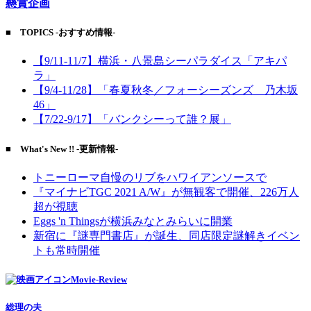
懸賞企画
■ TOPICS -おすすめ情報-
【9/11-11/7】横浜・八景島シーパラダイス「アキパ
ラ」
【9/4-11/28】「春夏秋冬／フォーシーズンズ 乃木坂
46」
【7/22-9/17】「バンクシーって誰？展」
■ What's New !! -更新情報-
トニーローマ自慢のリブをハワイアンソースで
『マイナビTGC 2021 A/W』が無観客で開催、226万人
超が視聴
Eggs 'n Thingsが横浜みなとみらいに開業
新宿に『謎専門書店』が誕生、同店限定謎解きイベン
トも常時開催
Movie-Review
総理の夫