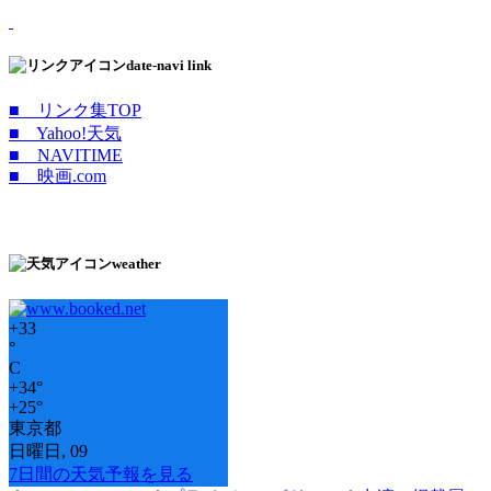
date-navi link
■ リンク集TOP
■ Yahoo!天気
■ NAVITIME
■ 映画.com
weather
+
33
°
C
+
34°
+
25°
東京都
日曜日, 09
7日間の天気予報を見る