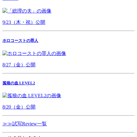
9/23（木・祝）公開
ホロコーストの罪人
8/27（金）公開
孤狼の血 LEVEL2
8/20（金）公開
≫≫試写Review一覧