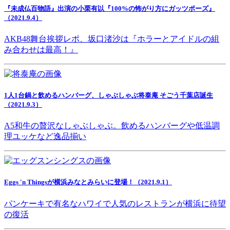
『未成仏百物語』出演の小栗有以『100%の怖がり方にガッツポーズ』
（2021.9.4）
AKB48舞台挨拶レポ、坂口渚沙は『ホラーとアイドルの組
み合わせは最高！』
1人1台鍋と飲めるハンバーグ、しゃぶしゃぶ将泰庵 そごう千葉店誕生
（2021.9.3）
A5和牛の贅沢なしゃぶしゃぶ。飲めるハンバーグや低温調
理ユッケなど逸品揃い
Eggs 'n Thingsが横浜みなとみらいに登場！（2021.9.1）
パンケーキで有名なハワイで人気のレストランが横浜に待望
の復活