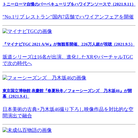
トニーローマ自慢のバーベキューリブをハワイアンソースで（2021.9.11）
"No.1リブ レストラン"国内7店舗でハワイアンフェアを開催
『マイナビTGC 2021 A/W』が無観客開催、226万人超が視聴（2021.9.5）
坂道シリーズは16名が出演、進化したXRやバーチャルTGC
で次の時代へ
東京国立博物館 表慶館『春夏秋冬／フォーシーズンズ 乃木坂46』が開
幕（2021.9.4）
日本美術の古典×乃木坂46撮り下ろし映像作品を対比的な空
間演出で融合