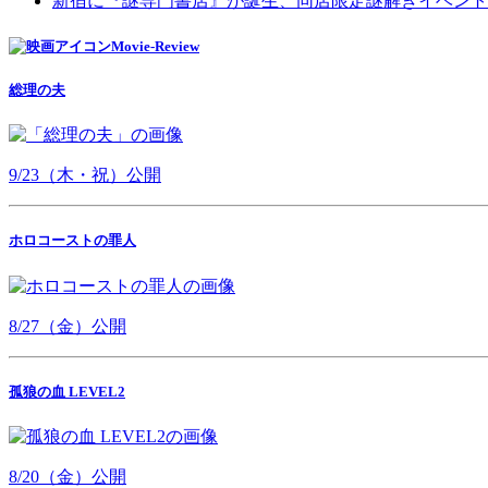
新宿に『謎専門書店』が誕生、同店限定謎解きイベント
Movie-Review
総理の夫
9/23（木・祝）公開
ホロコーストの罪人
8/27（金）公開
孤狼の血 LEVEL2
8/20（金）公開