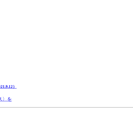
.9.12）
ス〉を