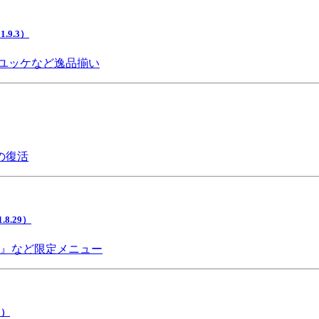
9.3）
ユッケなど逸品揃い
の復活
.29）
チ』など限定メニュー
5）