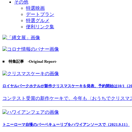
その他
特選映画
デートプラン
特選グルメ
便利リンク集
■ 特集記事 -Original Report-
ロイヤルパークホテルが新作クリスマスケーキを発表、予約開始は10/1（2021
コンテスト受賞の新作ケーキで、今年も〈おうちでクリスマ
トニーローマ自慢のバーベキューリブをハワイアンソースで（2021.9.11）