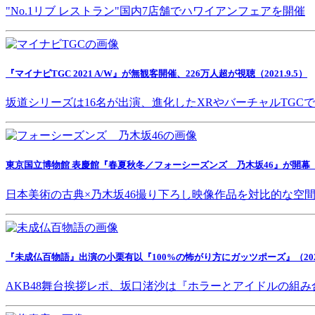
"No.1リブ レストラン"国内7店舗でハワイアンフェアを開催
『マイナビTGC 2021 A/W』が無観客開催、226万人超が視聴（2021.9.5）
坂道シリーズは16名が出演、進化したXRやバーチャルTGC
東京国立博物館 表慶館『春夏秋冬／フォーシーズンズ 乃木坂46』が開幕（202
日本美術の古典×乃木坂46撮り下ろし映像作品を対比的な空
『未成仏百物語』出演の小栗有以『100%の怖がり方にガッツポーズ』（2021.
AKB48舞台挨拶レポ、坂口渚沙は『ホラーとアイドルの組