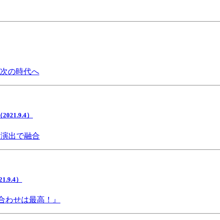
で次の時代へ
1.9.4）
間演出で融合
9.4）
み合わせは最高！』