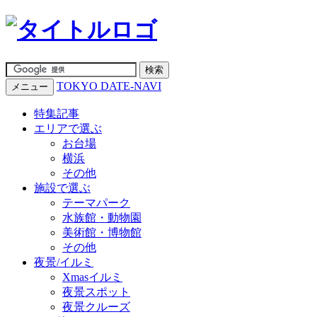
TOKYO DATE-NAVI
メニュー
特集記事
エリアで選ぶ
お台場
横浜
その他
施設で選ぶ
テーマパーク
水族館・動物園
美術館・博物館
その他
夜景/イルミ
Xmasイルミ
夜景スポット
夜景クルーズ