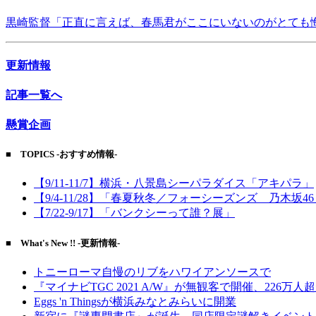
黒崎監督「正直に言えば、春馬君がここにいないのがとても
更新情報
記事一覧へ
懸賞企画
■ TOPICS -おすすめ情報-
【9/11-11/7】横浜・八景島シーパラダイス「アキパラ」
【9/4-11/28】「春夏秋冬／フォーシーズンズ 乃木坂4
【7/22-9/17】「バンクシーって誰？展」
■ What's New !! -更新情報-
トニーローマ自慢のリブをハワイアンソースで
『マイナビTGC 2021 A/W』が無観客で開催、226万人
Eggs 'n Thingsが横浜みなとみらいに開業