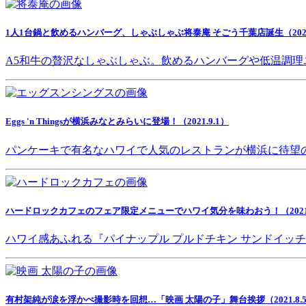
1人1台鍋と飲めるハンバーグ、しゃぶしゃぶ将泰庵 そごう千葉店誕生（2021.
A5和牛の贅沢なしゃぶしゃぶ。飲めるハンバーグや低温調理
Eggs 'n Thingsが横浜みなとみらいに登場！（2021.9.1）
パンケーキで有名なハワイで人気のレストランが横浜に待望
ハードロックカフェのフェア限定メニューでハワイ気分を味わおう！（2021.8
ハワイ感あふれる『パイナップル プルドチキン サンドイッ
有村架純が涙を浮かべ撮影時を回想…「映画 太陽の子」舞台挨拶（2021.8.