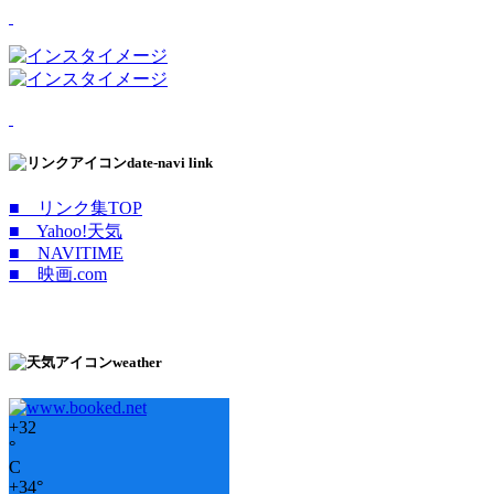
date-navi link
■ リンク集TOP
■ Yahoo!天気
■ NAVITIME
■ 映画.com
weather
+
32
°
C
+
34°