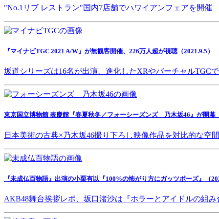
"No.1リブ レストラン"国内7店舗でハワイアンフェアを開催
『マイナビTGC 2021 A/W』が無観客開催、226万人超が視聴（2021.9.5）
坂道シリーズは16名が出演、進化したXRやバーチャルTGC
東京国立博物館 表慶館『春夏秋冬／フォーシーズンズ 乃木坂46』が開幕（202
日本美術の古典×乃木坂46撮り下ろし映像作品を対比的な空
『未成仏百物語』出演の小栗有以『100%の怖がり方にガッツポーズ』（2021.
AKB48舞台挨拶レポ、坂口渚沙は『ホラーとアイドルの組