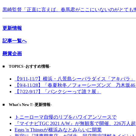
黒崎監督「正直に言えば、春馬君がここにいないのがとても
更新情報
記事一覧へ
懸賞企画
■ TOPICS -おすすめ情報-
【9/11-11/7】横浜・八景島シーパラダイス「アキパラ」
【9/4-11/28】「春夏秋冬／フォーシーズンズ 乃木坂4
【7/22-9/17】「バンクシーって誰？展」
■ What's New !! -更新情報-
トニーローマ自慢のリブをハワイアンソースで
『マイナビTGC 2021 A/W』が無観客で開催、226万人
Eggs 'n Thingsが横浜みなとみらいに開業