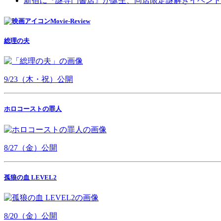
新宿に『謎専門書店』が誕生、同店限定謎解きイベント
Movie-Review
総理の夫
9/23（木・祝）公開
ホロコーストの罪人
8/27（金）公開
孤狼の血 LEVEL2
8/20（金）公開