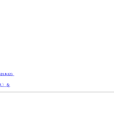
.9.12）
ス〉を