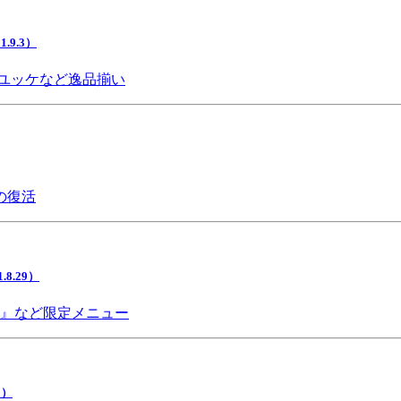
9.3）
ユッケなど逸品揃い
の復活
.29）
チ』など限定メニュー
5）