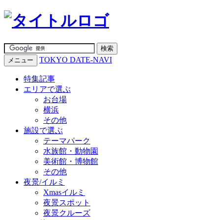
TOKYO DATE-NAVI
メニュー
特集記事
エリアで選ぶ
お台場
横浜
その他
施設で選ぶ
テーマパーク
水族館・動物園
美術館・博物館
その他
夜景/イルミ
Xmasイルミ
夜景スポット
夜景クルーズ