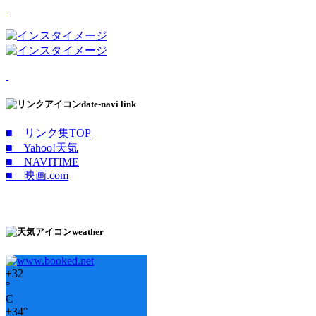
date-navi link
■ リンク集TOP
■ Yahoo!天気
■ NAVITIME
■ 映画.com
weather
+
32
°
C
+
34°