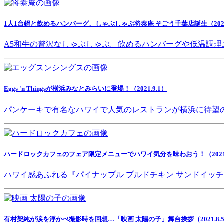
1人1台鍋と飲めるハンバーグ、しゃぶしゃぶ将泰庵 そごう千葉店誕生（2021.
A5和牛の贅沢なしゃぶしゃぶ。飲めるハンバーグや低温調理
Eggs 'n Thingsが横浜みなとみらいに登場！（2021.9.1）
パンケーキで有名なハワイで人気のレストランが横浜に待望
ハードロックカフェのフェア限定メニューでハワイ気分を味わおう！（2021.8
ハワイ感あふれる『パイナップル プルドチキン サンドイッ
有村架純が涙を浮かべ撮影時を回想…「映画 太陽の子」舞台挨拶（2021.8.