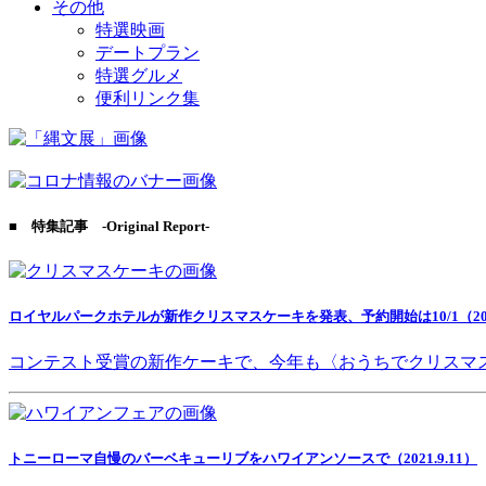
その他
特選映画
デートプラン
特選グルメ
便利リンク集
■ 特集記事 -Original Report-
ロイヤルパークホテルが新作クリスマスケーキを発表、予約開始は10/1（2021
コンテスト受賞の新作ケーキで、今年も〈おうちでクリスマ
トニーローマ自慢のバーベキューリブをハワイアンソースで（2021.9.11）