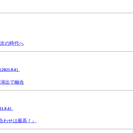
で次の時代へ
1.9.4）
間演出で融合
9.4）
み合わせは最高！』