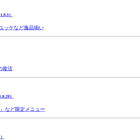
9.3）
ユッケなど逸品揃い
の復活
.29）
チ』など限定メニュー
5）