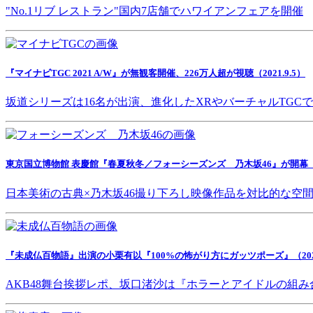
"No.1リブ レストラン"国内7店舗でハワイアンフェアを開催
『マイナビTGC 2021 A/W』が無観客開催、226万人超が視聴（2021.9.5）
坂道シリーズは16名が出演、進化したXRやバーチャルTGC
東京国立博物館 表慶館『春夏秋冬／フォーシーズンズ 乃木坂46』が開幕（202
日本美術の古典×乃木坂46撮り下ろし映像作品を対比的な空
『未成仏百物語』出演の小栗有以『100%の怖がり方にガッツポーズ』（2021.
AKB48舞台挨拶レポ、坂口渚沙は『ホラーとアイドルの組