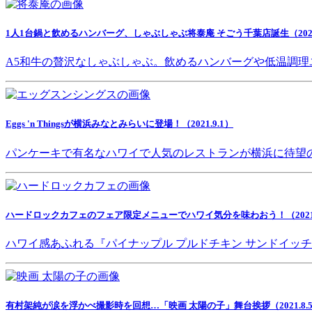
1人1台鍋と飲めるハンバーグ、しゃぶしゃぶ将泰庵 そごう千葉店誕生（2021.
A5和牛の贅沢なしゃぶしゃぶ。飲めるハンバーグや低温調理
Eggs 'n Thingsが横浜みなとみらいに登場！（2021.9.1）
パンケーキで有名なハワイで人気のレストランが横浜に待望
ハードロックカフェのフェア限定メニューでハワイ気分を味わおう！（2021.8
ハワイ感あふれる『パイナップル プルドチキン サンドイッ
有村架純が涙を浮かべ撮影時を回想…「映画 太陽の子」舞台挨拶（2021.8.