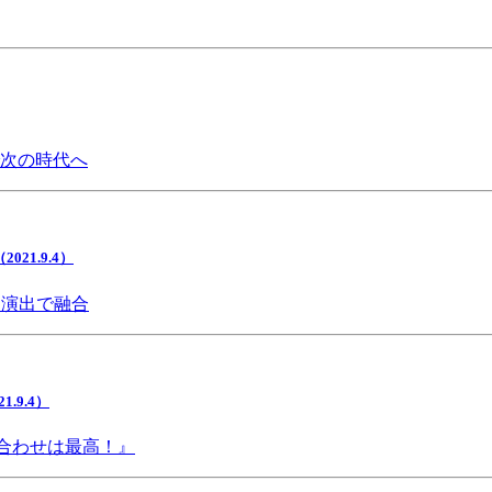
で次の時代へ
1.9.4）
間演出で融合
9.4）
み合わせは最高！』