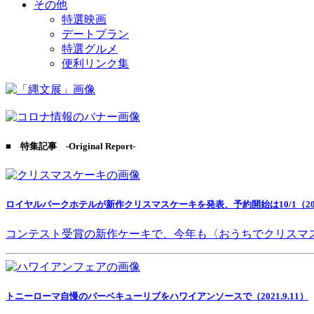
その他
特選映画
デートプラン
特選グルメ
便利リンク集
■ 特集記事 -Original Report-
ロイヤルパークホテルが新作クリスマスケーキを発表、予約開始は10/1（2021
コンテスト受賞の新作ケーキで、今年も〈おうちでクリスマ
トニーローマ自慢のバーベキューリブをハワイアンソースで（2021.9.11）