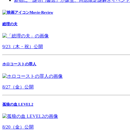
新宿に『謎専門書店』が誕生、同店限定謎解きイベント
Movie-Review
総理の夫
9/23（木・祝）公開
ホロコーストの罪人
8/27（金）公開
孤狼の血 LEVEL2
8/20（金）公開