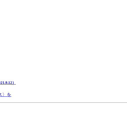
.9.12）
ス〉を