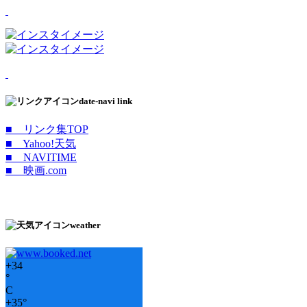
date-navi link
■ リンク集TOP
■ Yahoo!天気
■ NAVITIME
■ 映画.com
weather
+
34
°
C
+
35°