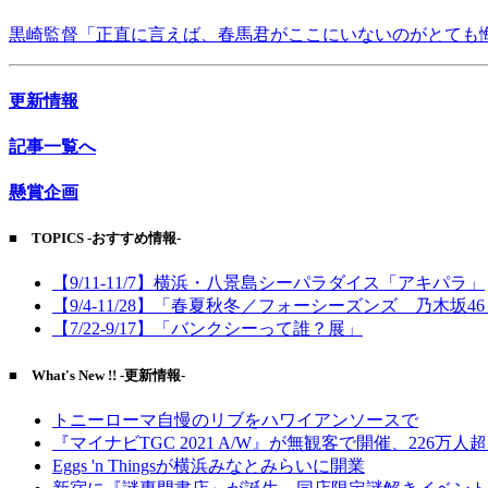
黒崎監督「正直に言えば、春馬君がここにいないのがとても
更新情報
記事一覧へ
懸賞企画
■ TOPICS -おすすめ情報-
【9/11-11/7】横浜・八景島シーパラダイス「アキパラ」
【9/4-11/28】「春夏秋冬／フォーシーズンズ 乃木坂4
【7/22-9/17】「バンクシーって誰？展」
■ What's New !! -更新情報-
トニーローマ自慢のリブをハワイアンソースで
『マイナビTGC 2021 A/W』が無観客で開催、226万人
Eggs 'n Thingsが横浜みなとみらいに開業