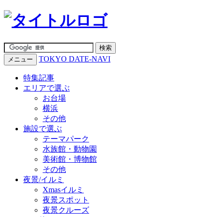
TOKYO DATE-NAVI
メニュー
特集記事
エリアで選ぶ
お台場
横浜
その他
施設で選ぶ
テーマパーク
水族館・動物園
美術館・博物館
その他
夜景/イルミ
Xmasイルミ
夜景スポット
夜景クルーズ