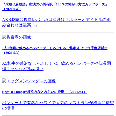
『未成仏百物語』出演の小栗有以『100%の怖がり方にガッツポーズ』
（2021.9.4）
AKB48舞台挨拶レポ、坂口渚沙は『ホラーとアイドルの組
み合わせは最高！』
1人1台鍋と飲めるハンバーグ、しゃぶしゃぶ将泰庵 そごう千葉店誕生
（2021.9.3）
A5和牛の贅沢なしゃぶしゃぶ。飲めるハンバーグや低温調
理ユッケなど逸品揃い
Eggs 'n Thingsが横浜みなとみらいに登場！（2021.9.1）
パンケーキで有名なハワイで人気のレストランが横浜に待望
の復活