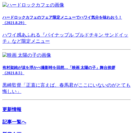
ハードロックカフェのフェア限定メニューでハワイ気分を味わおう！
（2021.8.29）
ハワイ感あふれる『パイナップル プルドチキン サンドイッ
チ』など限定メニュー
有村架純が涙を浮かべ撮影時を回想…「映画 太陽の子」舞台挨拶
（2021.8.5）
黒崎監督「正直に言えば、春馬君がここにいないのがとても
悔しい」
更新情報
記事一覧へ