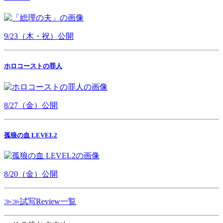
9/23（木・祝）公開
ホロコーストの罪人
8/27（金）公開
孤狼の血 LEVEL2
8/20（金）公開
≫≫試写Review一覧