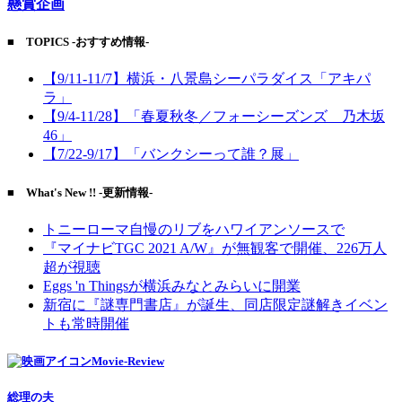
懸賞企画
■ TOPICS -おすすめ情報-
【9/11-11/7】横浜・八景島シーパラダイス「アキパ
ラ」
【9/4-11/28】「春夏秋冬／フォーシーズンズ 乃木坂
46」
【7/22-9/17】「バンクシーって誰？展」
■ What's New !! -更新情報-
トニーローマ自慢のリブをハワイアンソースで
『マイナビTGC 2021 A/W』が無観客で開催、226万人
超が視聴
Eggs 'n Thingsが横浜みなとみらいに開業
新宿に『謎専門書店』が誕生、同店限定謎解きイベン
トも常時開催
Movie-Review
総理の夫