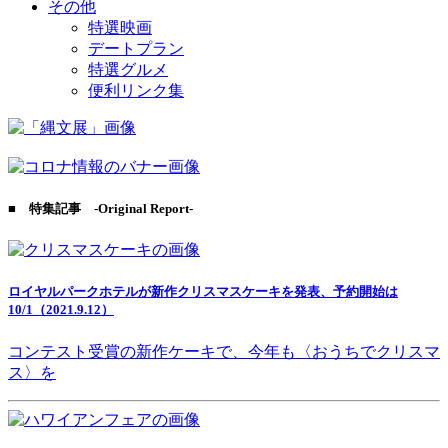
その他
特選映画
デートプラン
特選グルメ
便利リンク集
■ 特集記事 -Original Report-
ロイヤルパークホテルが新作クリスマスケーキを発表、予約開始は
10/1（2021.9.12）
コンテスト受賞の新作ケーキで、今年も〈おうちでクリスマ
ス〉を