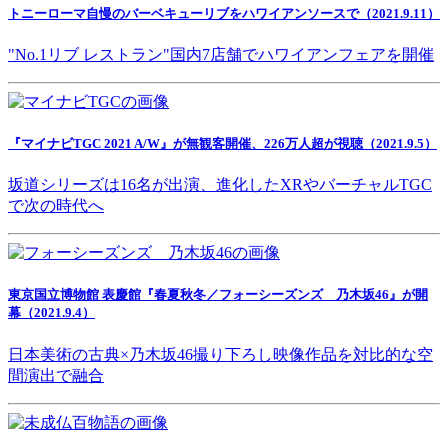
トニーローマ自慢のバーベキューリブをハワイアンソースで（2021.9.11）
"No.1リブ レストラン"国内7店舗でハワイアンフェアを開催
『マイナビTGC 2021 A/W』が無観客開催、226万人超が視聴（2021.9.5）
坂道シリーズは16名が出演、進化したXRやバーチャルTGC
で次の時代へ
東京国立博物館 表慶館『春夏秋冬／フォーシーズンズ 乃木坂46』が開
幕（2021.9.4）
日本美術の古典×乃木坂46撮り下ろし映像作品を対比的な空
間演出で融合