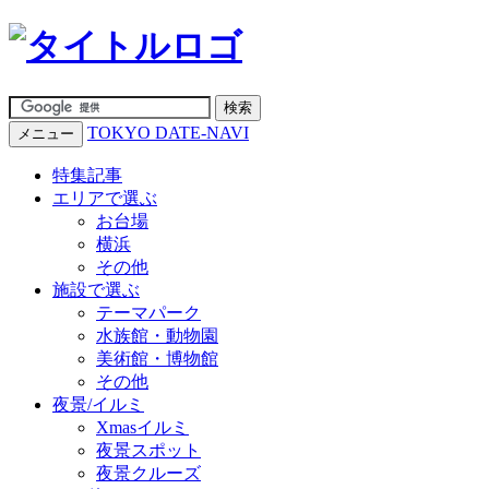
TOKYO DATE-NAVI
メニュー
特集記事
エリアで選ぶ
お台場
横浜
その他
施設で選ぶ
テーマパーク
水族館・動物園
美術館・博物館
その他
夜景/イルミ
Xmasイルミ
夜景スポット
夜景クルーズ