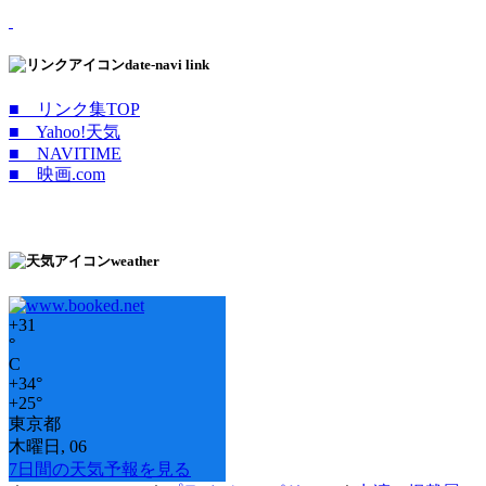
date-navi link
■ リンク集TOP
■ Yahoo!天気
■ NAVITIME
■ 映画.com
weather
+
31
°
C
+
34°
+
25°
東京都
木曜日, 06
7日間の天気予報を見る