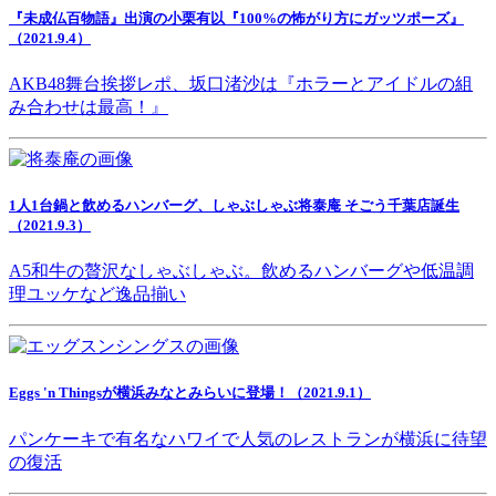
『未成仏百物語』出演の小栗有以『100%の怖がり方にガッツポーズ』
（2021.9.4）
AKB48舞台挨拶レポ、坂口渚沙は『ホラーとアイドルの組
み合わせは最高！』
1人1台鍋と飲めるハンバーグ、しゃぶしゃぶ将泰庵 そごう千葉店誕生
（2021.9.3）
A5和牛の贅沢なしゃぶしゃぶ。飲めるハンバーグや低温調
理ユッケなど逸品揃い
Eggs 'n Thingsが横浜みなとみらいに登場！（2021.9.1）
パンケーキで有名なハワイで人気のレストランが横浜に待望
の復活