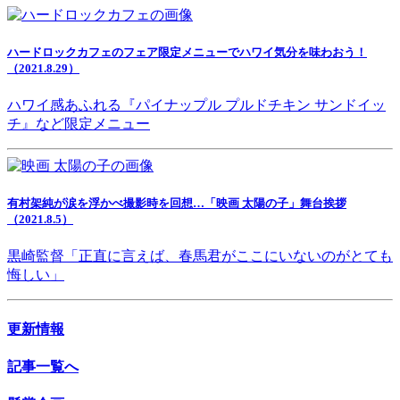
ハードロックカフェのフェア限定メニューでハワイ気分を味わおう！
（2021.8.29）
ハワイ感あふれる『パイナップル プルドチキン サンドイッ
チ』など限定メニュー
有村架純が涙を浮かべ撮影時を回想…「映画 太陽の子」舞台挨拶
（2021.8.5）
黒崎監督「正直に言えば、春馬君がここにいないのがとても
悔しい」
更新情報
記事一覧へ