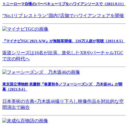
トニーローマ自慢のバーベキューリブをハワイアンソースで（2021.9.11）
"No.1リブ レストラン"国内7店舗でハワイアンフェアを開催
『マイナビTGC 2021 A/W』が無観客開催、226万人超が視聴（2021.9.5）
坂道シリーズは16名が出演、進化したXRやバーチャルTGC
で次の時代へ
東京国立博物館 表慶館『春夏秋冬／フォーシーズンズ 乃木坂46』が開
幕（2021.9.4）
日本美術の古典×乃木坂46撮り下ろし映像作品を対比的な空
間演出で融合