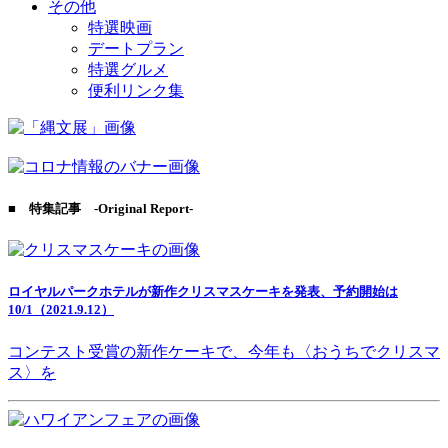
その他
特選映画
デートプラン
特選グルメ
便利リンク集
■ 特集記事 -Original Report-
ロイヤルパークホテルが新作クリスマスケーキを発表、予約開始は
10/1（2021.9.12）
コンテスト受賞の新作ケーキで、今年も〈おうちでクリスマ
ス〉を