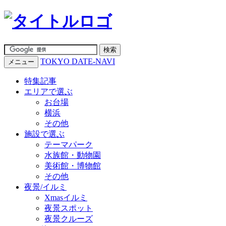
TOKYO DATE-NAVI
メニュー
特集記事
エリアで選ぶ
お台場
横浜
その他
施設で選ぶ
テーマパーク
水族館・動物園
美術館・博物館
その他
夜景/イルミ
Xmasイルミ
夜景スポット
夜景クルーズ