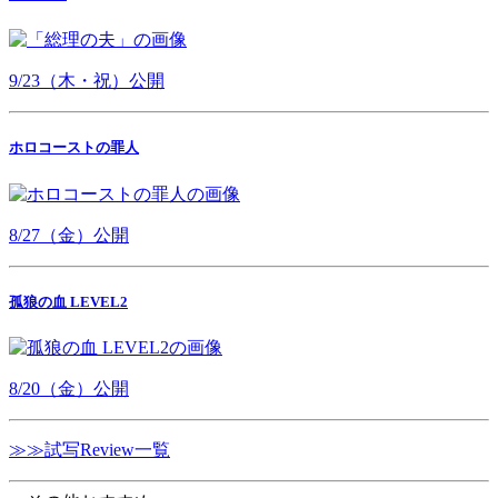
9/23（木・祝）公開
ホロコーストの罪人
8/27（金）公開
孤狼の血 LEVEL2
8/20（金）公開
≫≫試写Review一覧