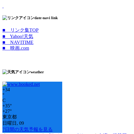
date-navi link
■ リンク集TOP
■ Yahoo!天気
■ NAVITIME
■ 映画.com
weather
+
34
°
C
+
35°
+
27°
東京都
日曜日, 09
7日間の天気予報を見る