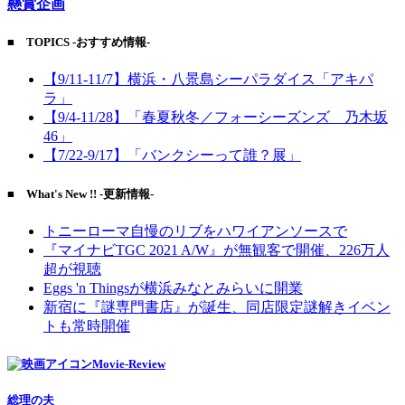
懸賞企画
■ TOPICS -おすすめ情報-
【9/11-11/7】横浜・八景島シーパラダイス「アキパ
ラ」
【9/4-11/28】「春夏秋冬／フォーシーズンズ 乃木坂
46」
【7/22-9/17】「バンクシーって誰？展」
■ What's New !! -更新情報-
トニーローマ自慢のリブをハワイアンソースで
『マイナビTGC 2021 A/W』が無観客で開催、226万人
超が視聴
Eggs 'n Thingsが横浜みなとみらいに開業
新宿に『謎専門書店』が誕生、同店限定謎解きイベン
トも常時開催
Movie-Review
総理の夫