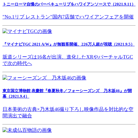
トニーローマ自慢のバーベキューリブをハワイアンソースで（2021.9.11）
"No.1リブ レストラン"国内7店舗でハワイアンフェアを開催
『マイナビTGC 2021 A/W』が無観客開催、226万人超が視聴（2021.9.5）
坂道シリーズは16名が出演、進化したXRやバーチャルTGC
で次の時代へ
東京国立博物館 表慶館『春夏秋冬／フォーシーズンズ 乃木坂46』が開
幕（2021.9.4）
日本美術の古典×乃木坂46撮り下ろし映像作品を対比的な空
間演出で融合