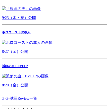
9/23（木・祝）公開
ホロコーストの罪人
8/27（金）公開
孤狼の血 LEVEL2
8/20（金）公開
≫≫試写Review一覧