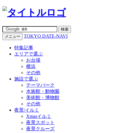
TOKYO DATE-NAVI
メニュー
特集記事
エリアで選ぶ
お台場
横浜
その他
施設で選ぶ
テーマパーク
水族館・動物園
美術館・博物館
その他
夜景/イルミ
Xmasイルミ
夜景スポット
夜景クルーズ