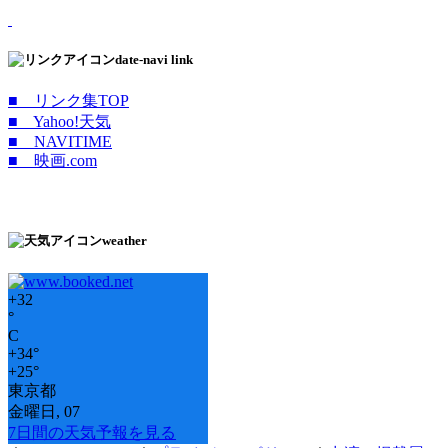
date-navi link
■ リンク集TOP
■ Yahoo!天気
■ NAVITIME
■ 映画.com
weather
+
32
°
C
+
34°
+
25°
東京都
金曜日, 07
7日間の天気予報を見る