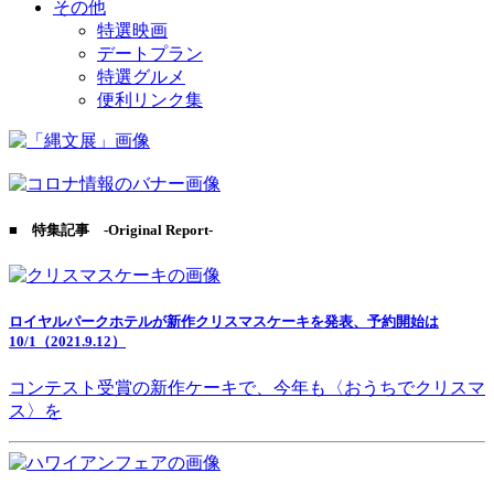
その他
特選映画
デートプラン
特選グルメ
便利リンク集
■ 特集記事 -Original Report-
ロイヤルパークホテルが新作クリスマスケーキを発表、予約開始は
10/1（2021.9.12）
コンテスト受賞の新作ケーキで、今年も〈おうちでクリスマ
ス〉を