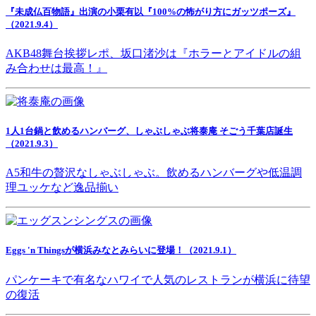
『未成仏百物語』出演の小栗有以『100%の怖がり方にガッツポーズ』
（2021.9.4）
AKB48舞台挨拶レポ、坂口渚沙は『ホラーとアイドルの組
み合わせは最高！』
1人1台鍋と飲めるハンバーグ、しゃぶしゃぶ将泰庵 そごう千葉店誕生
（2021.9.3）
A5和牛の贅沢なしゃぶしゃぶ。飲めるハンバーグや低温調
理ユッケなど逸品揃い
Eggs 'n Thingsが横浜みなとみらいに登場！（2021.9.1）
パンケーキで有名なハワイで人気のレストランが横浜に待望
の復活