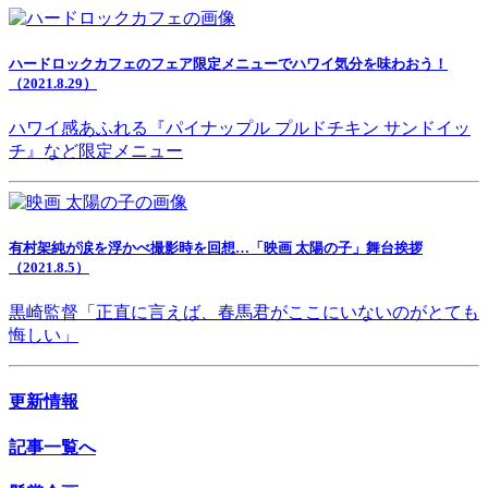
ハードロックカフェのフェア限定メニューでハワイ気分を味わおう！
（2021.8.29）
ハワイ感あふれる『パイナップル プルドチキン サンドイッ
チ』など限定メニュー
有村架純が涙を浮かべ撮影時を回想…「映画 太陽の子」舞台挨拶
（2021.8.5）
黒崎監督「正直に言えば、春馬君がここにいないのがとても
悔しい」
更新情報
記事一覧へ