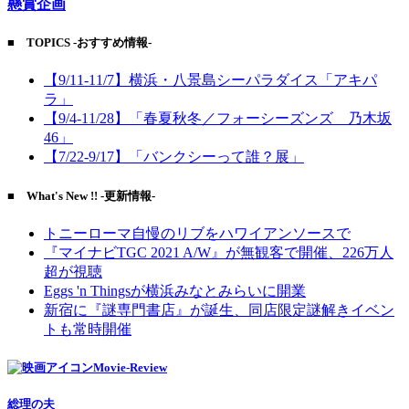
懸賞企画
■ TOPICS -おすすめ情報-
【9/11-11/7】横浜・八景島シーパラダイス「アキパ
ラ」
【9/4-11/28】「春夏秋冬／フォーシーズンズ 乃木坂
46」
【7/22-9/17】「バンクシーって誰？展」
■ What's New !! -更新情報-
トニーローマ自慢のリブをハワイアンソースで
『マイナビTGC 2021 A/W』が無観客で開催、226万人
超が視聴
Eggs 'n Thingsが横浜みなとみらいに開業
新宿に『謎専門書店』が誕生、同店限定謎解きイベン
トも常時開催
Movie-Review
総理の夫