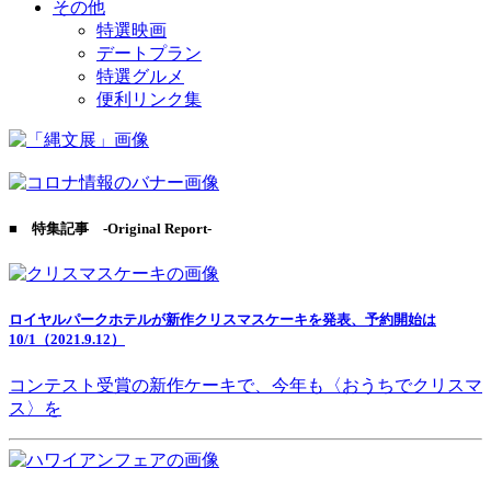
その他
特選映画
デートプラン
特選グルメ
便利リンク集
■ 特集記事 -Original Report-
ロイヤルパークホテルが新作クリスマスケーキを発表、予約開始は
10/1（2021.9.12）
コンテスト受賞の新作ケーキで、今年も〈おうちでクリスマ
ス〉を