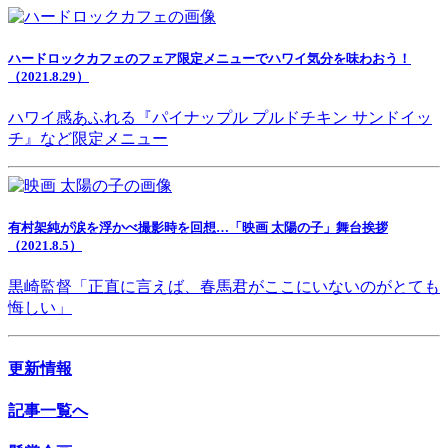
ハードロックカフェのフェア限定メニューでハワイ気分を味わおう！
（2021.8.29）
ハワイ感あふれる『パイナップル プルドチキン サンドイッ
チ』など限定メニュー
有村架純が涙を浮かべ撮影時を回想…「映画 太陽の子」舞台挨拶
（2021.8.5）
黒崎監督「正直に言えば、春馬君がここにいないのがとても
悔しい」
更新情報
記事一覧へ