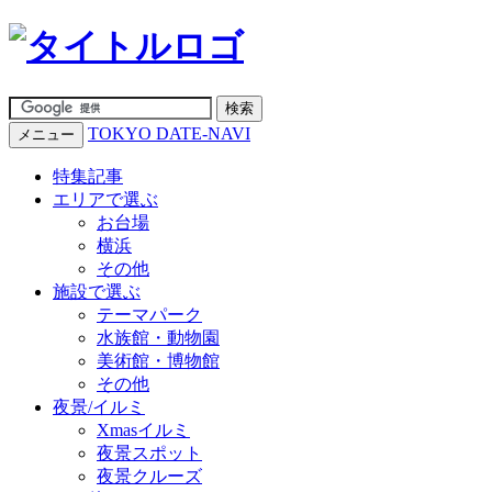
TOKYO DATE-NAVI
メニュー
特集記事
エリアで選ぶ
お台場
横浜
その他
施設で選ぶ
テーマパーク
水族館・動物園
美術館・博物館
その他
夜景/イルミ
Xmasイルミ
夜景スポット
夜景クルーズ