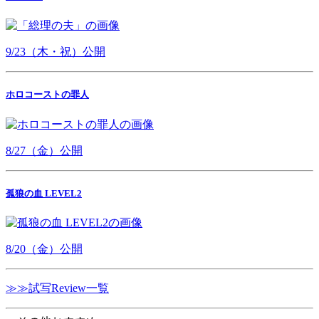
9/23（木・祝）公開
ホロコーストの罪人
8/27（金）公開
孤狼の血 LEVEL2
8/20（金）公開
≫≫試写Review一覧