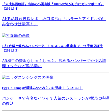
『未成仏百物語』出演の小栗有以『100%の怖がり方にガッツポーズ』
（2021.9.4）
AKB48舞台挨拶レポ、坂口渚沙は『ホラーとアイドルの組
み合わせは最高！』
1人1台鍋と飲めるハンバーグ、しゃぶしゃぶ将泰庵 そごう千葉店誕生
（2021.9.3）
A5和牛の贅沢なしゃぶしゃぶ。飲めるハンバーグや低温調
理ユッケなど逸品揃い
Eggs 'n Thingsが横浜みなとみらいに登場！（2021.9.1）
パンケーキで有名なハワイで人気のレストランが横浜に待望
の復活