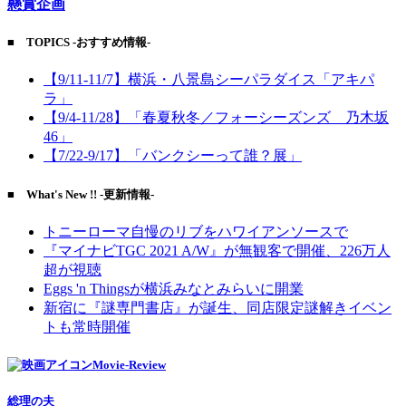
懸賞企画
■ TOPICS -おすすめ情報-
【9/11-11/7】横浜・八景島シーパラダイス「アキパ
ラ」
【9/4-11/28】「春夏秋冬／フォーシーズンズ 乃木坂
46」
【7/22-9/17】「バンクシーって誰？展」
■ What's New !! -更新情報-
トニーローマ自慢のリブをハワイアンソースで
『マイナビTGC 2021 A/W』が無観客で開催、226万人
超が視聴
Eggs 'n Thingsが横浜みなとみらいに開業
新宿に『謎専門書店』が誕生、同店限定謎解きイベン
トも常時開催
Movie-Review
総理の夫