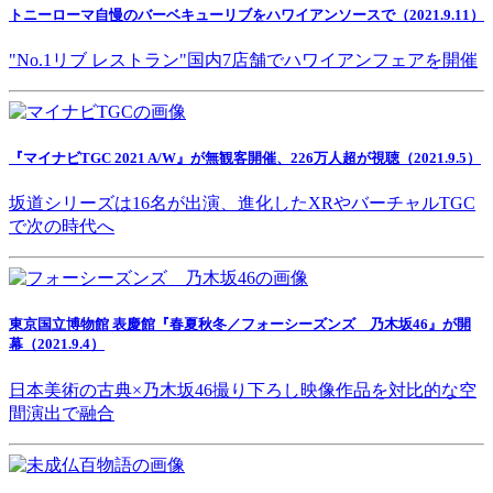
トニーローマ自慢のバーベキューリブをハワイアンソースで（2021.9.11）
"No.1リブ レストラン"国内7店舗でハワイアンフェアを開催
『マイナビTGC 2021 A/W』が無観客開催、226万人超が視聴（2021.9.5）
坂道シリーズは16名が出演、進化したXRやバーチャルTGC
で次の時代へ
東京国立博物館 表慶館『春夏秋冬／フォーシーズンズ 乃木坂46』が開
幕（2021.9.4）
日本美術の古典×乃木坂46撮り下ろし映像作品を対比的な空
間演出で融合