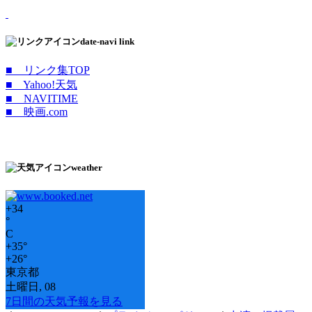
date-navi link
■ リンク集TOP
■ Yahoo!天気
■ NAVITIME
■ 映画.com
weather
+
34
°
C
+
35°
+
26°
東京都
土曜日, 08
7日間の天気予報を見る