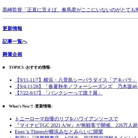
黒崎監督「正直に言えば、春馬君がここにいないのがとても
更新情報
記事一覧へ
懸賞企画
■ TOPICS -おすすめ情報-
【9/11-11/7】横浜・八景島シーパラダイス「アキパラ」
【9/4-11/28】「春夏秋冬／フォーシーズンズ 乃木坂4
【7/22-9/17】「バンクシーって誰？展」
■ What's New !! -更新情報-
トニーローマ自慢のリブをハワイアンソースで
『マイナビTGC 2021 A/W』が無観客で開催、226万人
Eggs 'n Thingsが横浜みなとみらいに開業