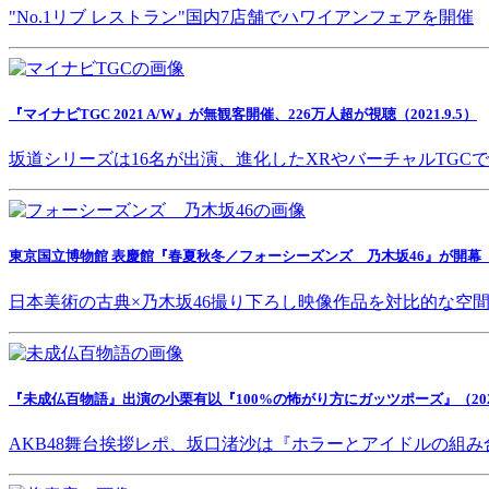
"No.1リブ レストラン"国内7店舗でハワイアンフェアを開催
『マイナビTGC 2021 A/W』が無観客開催、226万人超が視聴（2021.9.5）
坂道シリーズは16名が出演、進化したXRやバーチャルTGC
東京国立博物館 表慶館『春夏秋冬／フォーシーズンズ 乃木坂46』が開幕（202
日本美術の古典×乃木坂46撮り下ろし映像作品を対比的な空
『未成仏百物語』出演の小栗有以『100%の怖がり方にガッツポーズ』（2021.
AKB48舞台挨拶レポ、坂口渚沙は『ホラーとアイドルの組