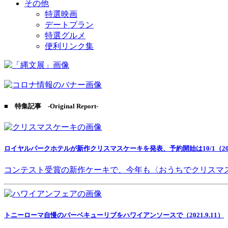
その他
特選映画
デートプラン
特選グルメ
便利リンク集
■ 特集記事 -Original Report-
ロイヤルパークホテルが新作クリスマスケーキを発表、予約開始は10/1（2021
コンテスト受賞の新作ケーキで、今年も〈おうちでクリスマ
トニーローマ自慢のバーベキューリブをハワイアンソースで（2021.9.11）