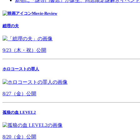
新宿に『謎専門書店』が誕生、同店限定謎解きイベント
Movie-Review
総理の夫
9/23（木・祝）公開
ホロコーストの罪人
8/27（金）公開
孤狼の血 LEVEL2
8/20（金）公開