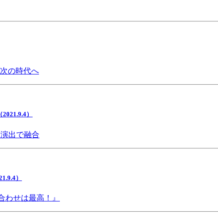
で次の時代へ
1.9.4）
間演出で融合
9.4）
み合わせは最高！』