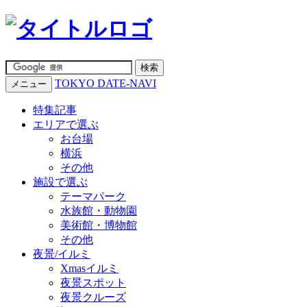
TOKYO DATE-NAVI
メニュー
特集記事
エリアで選ぶ
お台場
横浜
その他
施設で選ぶ
テーマパーク
水族館・動物園
美術館・博物館
その他
夜景/イルミ
Xmasイルミ
夜景スポット
夜景クルーズ