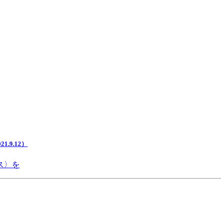
.9.12）
ス〉を