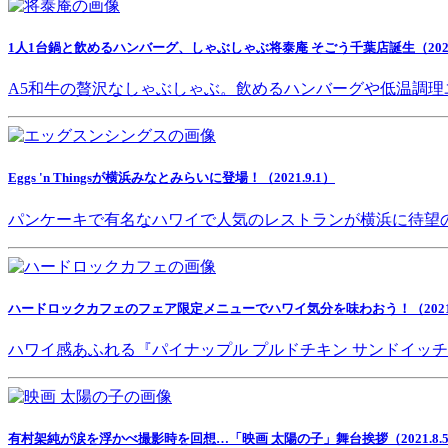
1人1台鍋と飲めるハンバーグ、しゃぶしゃぶ将泰庵 そごう千葉店誕生（2021.
A5和牛の贅沢なしゃぶしゃぶ。飲めるハンバーグや低温調理
Eggs 'n Thingsが横浜みなとみらいに登場！（2021.9.1）
パンケーキで有名なハワイで人気のレストランが横浜に待望
ハードロックカフェのフェア限定メニューでハワイ気分を味わおう！（2021.8
ハワイ感あふれる『パイナップル プルドチキン サンドイッ
有村架純が涙を浮かべ撮影時を回想…「映画 太陽の子」舞台挨拶（2021.8.