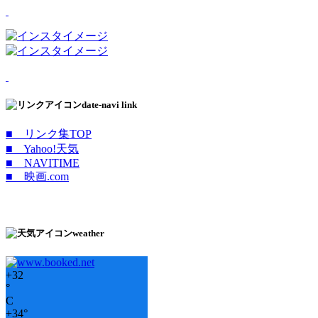
date-navi link
■ リンク集TOP
■ Yahoo!天気
■ NAVITIME
■ 映画.com
weather
+
32
°
C
+
34°