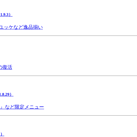
9.3）
ユッケなど逸品揃い
の復活
.29）
チ』など限定メニュー
5）