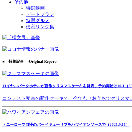
その他
特選映画
デートプラン
特選グルメ
便利リンク集
■ 特集記事 -Original Report-
ロイヤルパークホテルが新作クリスマスケーキを発表、予約開始は10/1（2021
コンテスト受賞の新作ケーキで、今年も〈おうちでクリスマ
トニーローマ自慢のバーベキューリブをハワイアンソースで（2021.9.11）