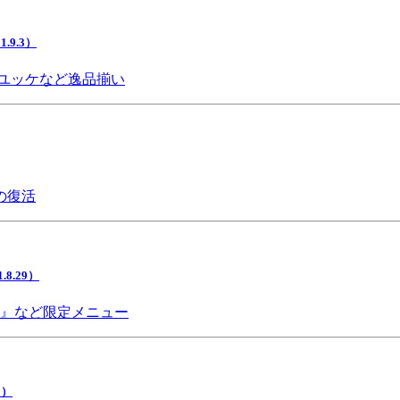
9.3）
ユッケなど逸品揃い
の復活
.29）
チ』など限定メニュー
5）