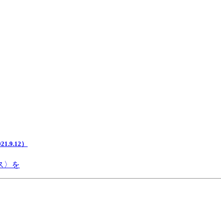
.9.12）
ス〉を