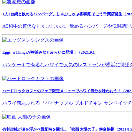
1人1台鍋と飲めるハンバーグ、しゃぶしゃぶ将泰庵 そごう千葉店誕生（2021.
A5和牛の贅沢なしゃぶしゃぶ。飲めるハンバーグや低温調理
Eggs 'n Thingsが横浜みなとみらいに登場！（2021.9.1）
パンケーキで有名なハワイで人気のレストランが横浜に待望
ハードロックカフェのフェア限定メニューでハワイ気分を味わおう！（2021.8
ハワイ感あふれる『パイナップル プルドチキン サンドイッ
有村架純が涙を浮かべ撮影時を回想…「映画 太陽の子」舞台挨拶（2021.8.