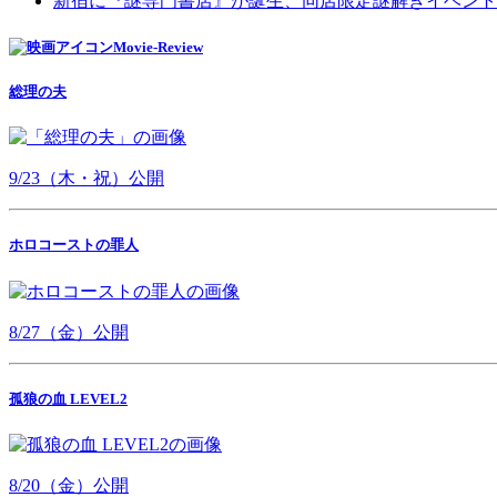
新宿に『謎専門書店』が誕生、同店限定謎解きイベント
Movie-Review
総理の夫
9/23（木・祝）公開
ホロコーストの罪人
8/27（金）公開
孤狼の血 LEVEL2
8/20（金）公開