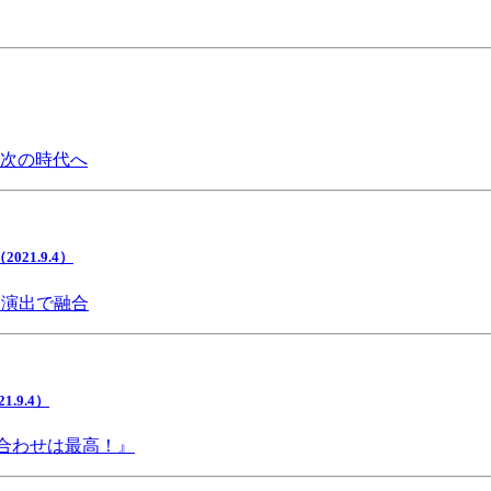
で次の時代へ
1.9.4）
間演出で融合
9.4）
み合わせは最高！』