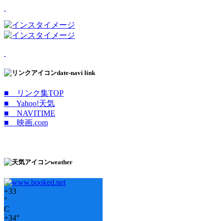
date-navi link
■ リンク集TOP
■ Yahoo!天気
■ NAVITIME
■ 映画.com
weather
+
33
°
C
+
34°