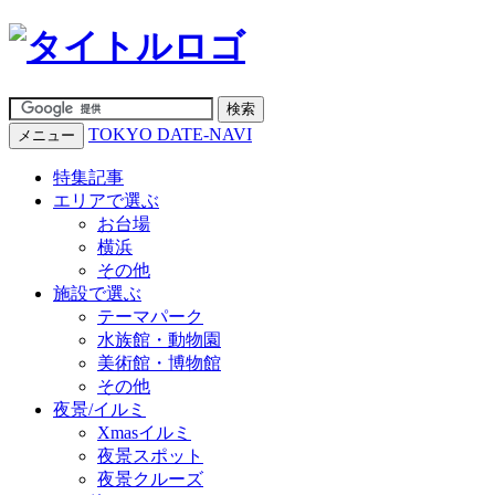
TOKYO DATE-NAVI
メニュー
特集記事
エリアで選ぶ
お台場
横浜
その他
施設で選ぶ
テーマパーク
水族館・動物園
美術館・博物館
その他
夜景/イルミ
Xmasイルミ
夜景スポット
夜景クルーズ