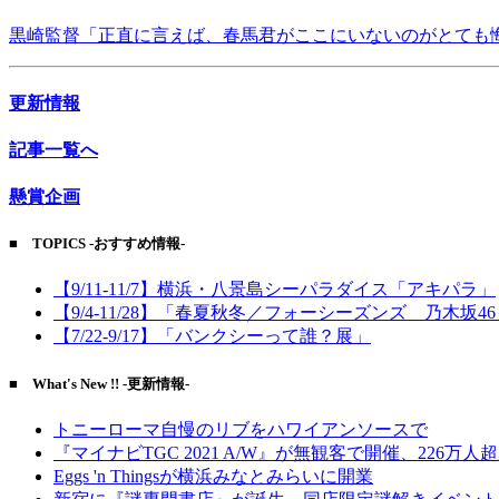
黒崎監督「正直に言えば、春馬君がここにいないのがとても
更新情報
記事一覧へ
懸賞企画
■ TOPICS -おすすめ情報-
【9/11-11/7】横浜・八景島シーパラダイス「アキパラ」
【9/4-11/28】「春夏秋冬／フォーシーズンズ 乃木坂4
【7/22-9/17】「バンクシーって誰？展」
■ What's New !! -更新情報-
トニーローマ自慢のリブをハワイアンソースで
『マイナビTGC 2021 A/W』が無観客で開催、226万人
Eggs 'n Thingsが横浜みなとみらいに開業