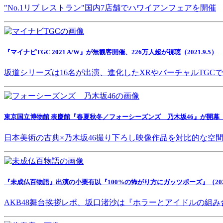
"No.1リブ レストラン"国内7店舗でハワイアンフェアを開催
『マイナビTGC 2021 A/W』が無観客開催、226万人超が視聴（2021.9.5）
坂道シリーズは16名が出演、進化したXRやバーチャルTGC
東京国立博物館 表慶館『春夏秋冬／フォーシーズンズ 乃木坂46』が開幕（202
日本美術の古典×乃木坂46撮り下ろし映像作品を対比的な空
『未成仏百物語』出演の小栗有以『100%の怖がり方にガッツポーズ』（2021.
AKB48舞台挨拶レポ、坂口渚沙は『ホラーとアイドルの組