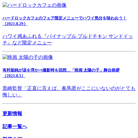
ハードロックカフェのフェア限定メニューでハワイ気分を味わおう！
（2021.8.29）
ハワイ感あふれる『パイナップル プルドチキン サンドイッ
チ』など限定メニュー
有村架純が涙を浮かべ撮影時を回想…「映画 太陽の子」舞台挨拶
（2021.8.5）
黒崎監督「正直に言えば、春馬君がここにいないのがとても
悔しい」
更新情報
記事一覧へ