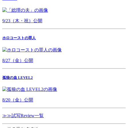
9/23（木・祝）公開
ホロコーストの罪人
8/27（金）公開
孤狼の血 LEVEL2
8/20（金）公開
≫≫試写Review一覧