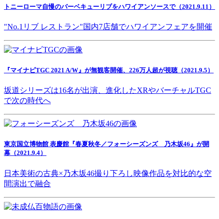
トニーローマ自慢のバーベキューリブをハワイアンソースで（2021.9.11）
"No.1リブ レストラン"国内7店舗でハワイアンフェアを開催
『マイナビTGC 2021 A/W』が無観客開催、226万人超が視聴（2021.9.5）
坂道シリーズは16名が出演、進化したXRやバーチャルTGC
で次の時代へ
東京国立博物館 表慶館『春夏秋冬／フォーシーズンズ 乃木坂46』が開
幕（2021.9.4）
日本美術の古典×乃木坂46撮り下ろし映像作品を対比的な空
間演出で融合