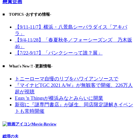
懸賞企画
■ TOPICS -おすすめ情報-
【9/11-11/7】横浜・八景島シーパラダイス「アキパ
ラ」
【9/4-11/28】「春夏秋冬／フォーシーズンズ 乃木坂
46」
【7/22-9/17】「バンクシーって誰？展」
■ What's New !! -更新情報-
トニーローマ自慢のリブをハワイアンソースで
『マイナビTGC 2021 A/W』が無観客で開催、226万人
超が視聴
Eggs 'n Thingsが横浜みなとみらいに開業
新宿に『謎専門書店』が誕生、同店限定謎解きイベン
トも常時開催
Movie-Review
総理の夫