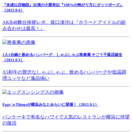
『未成仏百物語』出演の小栗有以『100%の怖がり方にガッツポーズ』
（2021.9.4）
AKB48舞台挨拶レポ、坂口渚沙は『ホラーとアイドルの組
み合わせは最高！』
1人1台鍋と飲めるハンバーグ、しゃぶしゃぶ将泰庵 そごう千葉店誕生
（2021.9.3）
A5和牛の贅沢なしゃぶしゃぶ。飲めるハンバーグや低温調
理ユッケなど逸品揃い
Eggs 'n Thingsが横浜みなとみらいに登場！（2021.9.1）
パンケーキで有名なハワイで人気のレストランが横浜に待望
の復活