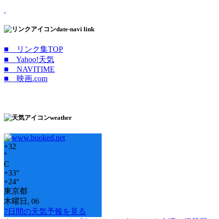
date-navi link
■ リンク集TOP
■ Yahoo!天気
■ NAVITIME
■ 映画.com
weather
+
32
°
C
+
33°
+
24°
東京都
木曜日, 06
7日間の天気予報を見る