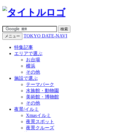
TOKYO DATE-NAVI
メニュー
特集記事
エリアで選ぶ
お台場
横浜
その他
施設で選ぶ
テーマパーク
水族館・動物園
美術館・博物館
その他
夜景/イルミ
Xmasイルミ
夜景スポット
夜景クルーズ