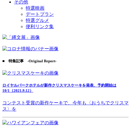
その他
特選映画
デートプラン
特選グルメ
便利リンク集
■ 特集記事 -Original Report-
ロイヤルパークホテルが新作クリスマスケーキを発表、予約開始は
10/1（2021.9.12）
コンテスト受賞の新作ケーキで、今年も〈おうちでクリスマ
ス〉を