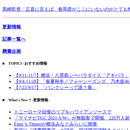
黒崎監督「正直に言えば、春馬君がここにいないのがとても
更新情報
記事一覧へ
懸賞企画
■ TOPICS -おすすめ情報-
【9/11-11/7】横浜・八景島シーパラダイス「アキパラ」
【9/4-11/28】「春夏秋冬／フォーシーズンズ 乃木坂4
【7/22-9/17】「バンクシーって誰？展」
■ What's New !! -更新情報-
トニーローマ自慢のリブをハワイアンソースで
『マイナビTGC 2021 A/W』が無観客で開催、226万人
Eggs 'n Thingsが横浜みなとみらいに開業