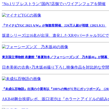
"No.1リブ レストラン"国内7店舗でハワイアンフェアを開催
『マイナビTGC 2021 A/W』が無観客開催、226万人超が視聴（2021.9.5）
坂道シリーズは16名が出演、進化したXRやバーチャルTGC
東京国立博物館 表慶館『春夏秋冬／フォーシーズンズ 乃木坂46』が開幕（202
日本美術の古典×乃木坂46撮り下ろし映像作品を対比的な空
『未成仏百物語』出演の小栗有以『100%の怖がり方にガッツポーズ』（2021.
AKB48舞台挨拶レポ、坂口渚沙は『ホラーとアイドルの組