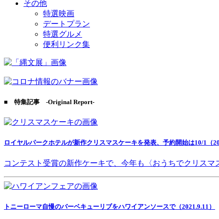
その他
特選映画
デートプラン
特選グルメ
便利リンク集
■ 特集記事 -Original Report-
ロイヤルパークホテルが新作クリスマスケーキを発表、予約開始は10/1（2021
コンテスト受賞の新作ケーキで、今年も〈おうちでクリスマ
トニーローマ自慢のバーベキューリブをハワイアンソースで（2021.9.11）