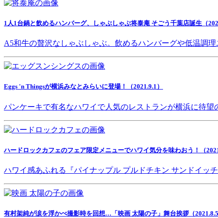
1人1台鍋と飲めるハンバーグ、しゃぶしゃぶ将泰庵 そごう千葉店誕生（2021.
A5和牛の贅沢なしゃぶしゃぶ。飲めるハンバーグや低温調理
Eggs 'n Thingsが横浜みなとみらいに登場！（2021.9.1）
パンケーキで有名なハワイで人気のレストランが横浜に待望
ハードロックカフェのフェア限定メニューでハワイ気分を味わおう！（2021.8
ハワイ感あふれる『パイナップル プルドチキン サンドイッ
有村架純が涙を浮かべ撮影時を回想…「映画 太陽の子」舞台挨拶（2021.8.