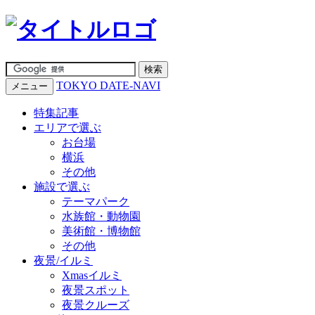
TOKYO DATE-NAVI
メニュー
特集記事
エリアで選ぶ
お台場
横浜
その他
施設で選ぶ
テーマパーク
水族館・動物園
美術館・博物館
その他
夜景/イルミ
Xmasイルミ
夜景スポット
夜景クルーズ