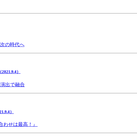
で次の時代へ
1.9.4）
間演出で融合
9.4）
み合わせは最高！』