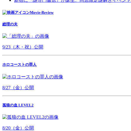
新宿に『謎専門書店』が誕生、同店限定謎解きイベント
Movie-Review
総理の夫
9/23（木・祝）公開
ホロコーストの罪人
8/27（金）公開
孤狼の血 LEVEL2
8/20（金）公開