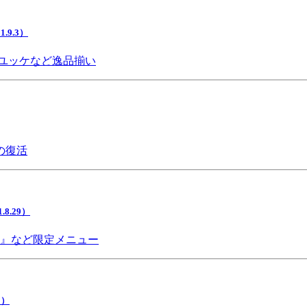
9.3）
ユッケなど逸品揃い
の復活
.29）
チ』など限定メニュー
5）