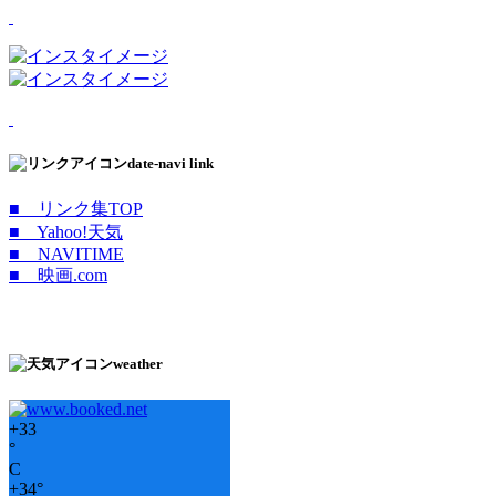
date-navi link
■ リンク集TOP
■ Yahoo!天気
■ NAVITIME
■ 映画.com
weather
+
33
°
C
+
34°