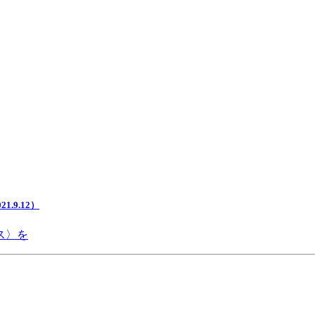
.9.12）
ス〉を