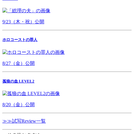
9/23（木・祝）公開
ホロコーストの罪人
8/27（金）公開
孤狼の血 LEVEL2
8/20（金）公開
≫≫試写Review一覧