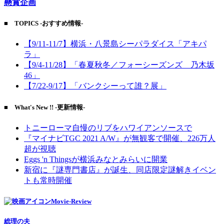
懸賞企画
■ TOPICS -おすすめ情報-
【9/11-11/7】横浜・八景島シーパラダイス「アキパ
ラ」
【9/4-11/28】「春夏秋冬／フォーシーズンズ 乃木坂
46」
【7/22-9/17】「バンクシーって誰？展」
■ What's New !! -更新情報-
トニーローマ自慢のリブをハワイアンソースで
『マイナビTGC 2021 A/W』が無観客で開催、226万人
超が視聴
Eggs 'n Thingsが横浜みなとみらいに開業
新宿に『謎専門書店』が誕生、同店限定謎解きイベン
トも常時開催
Movie-Review
総理の夫