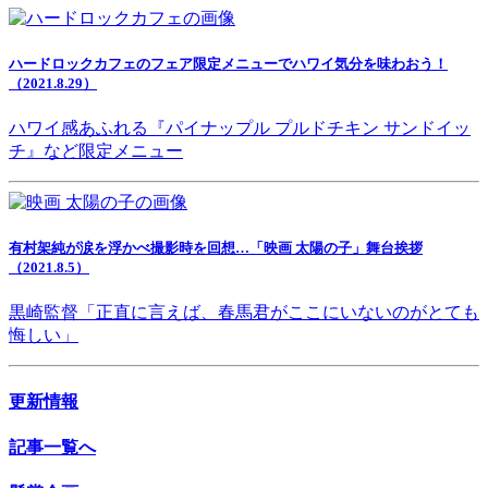
ハードロックカフェのフェア限定メニューでハワイ気分を味わおう！
（2021.8.29）
ハワイ感あふれる『パイナップル プルドチキン サンドイッ
チ』など限定メニュー
有村架純が涙を浮かべ撮影時を回想…「映画 太陽の子」舞台挨拶
（2021.8.5）
黒崎監督「正直に言えば、春馬君がここにいないのがとても
悔しい」
更新情報
記事一覧へ