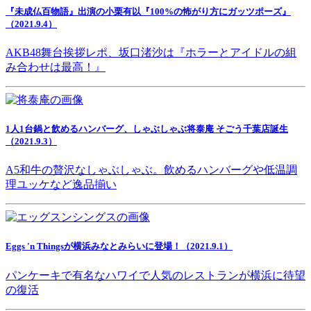
『未成仏百物語』出演の小栗有以『100%の怖がり方にガッツポーズ』
（2021.9.4）
AKB48舞台挨拶レポ、坂口渚沙は『ホラーとアイドルの組
み合わせは最高！』
1人1台鍋と飲めるハンバーグ、しゃぶしゃぶ将泰庵 そごう千葉店誕生
（2021.9.3）
A5和牛の贅沢なしゃぶしゃぶ。飲めるハンバーグや低温調
理ユッケなど逸品揃い
Eggs 'n Thingsが横浜みなとみらいに登場！（2021.9.1）
パンケーキで有名なハワイで人気のレストランが横浜に待望
の復活