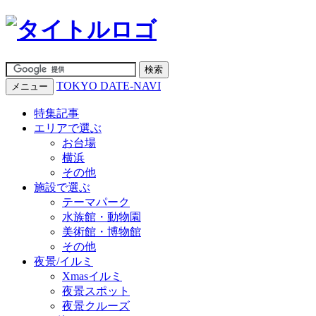
TOKYO DATE-NAVI
メニュー
特集記事
エリアで選ぶ
お台場
横浜
その他
施設で選ぶ
テーマパーク
水族館・動物園
美術館・博物館
その他
夜景/イルミ
Xmasイルミ
夜景スポット
夜景クルーズ