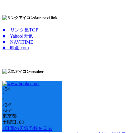
date-navi link
■ リンク集TOP
■ Yahoo!天気
■ NAVITIME
■ 映画.com
weather
+
34
°
C
+
34°
+
26°
東京都
土曜日, 08
7日間の天気予報を見る