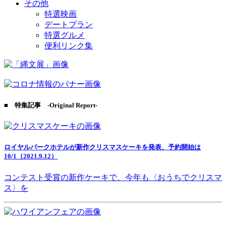
その他
特選映画
デートプラン
特選グルメ
便利リンク集
■ 特集記事 -Original Report-
ロイヤルパークホテルが新作クリスマスケーキを発表、予約開始は
10/1（2021.9.12）
コンテスト受賞の新作ケーキで、今年も〈おうちでクリスマ
ス〉を