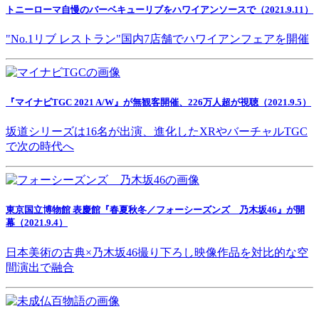
トニーローマ自慢のバーベキューリブをハワイアンソースで（2021.9.11）
"No.1リブ レストラン"国内7店舗でハワイアンフェアを開催
『マイナビTGC 2021 A/W』が無観客開催、226万人超が視聴（2021.9.5）
坂道シリーズは16名が出演、進化したXRやバーチャルTGC
で次の時代へ
東京国立博物館 表慶館『春夏秋冬／フォーシーズンズ 乃木坂46』が開
幕（2021.9.4）
日本美術の古典×乃木坂46撮り下ろし映像作品を対比的な空
間演出で融合