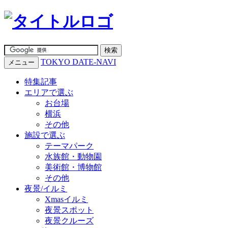
TOKYO DATE-NAVI
メニュー
特集記事
エリアで選ぶ
お台場
横浜
その他
施設で選ぶ
テーマパーク
水族館・動物園
美術館・博物館
その他
夜景/イルミ
Xmasイルミ
夜景スポット
夜景クルーズ