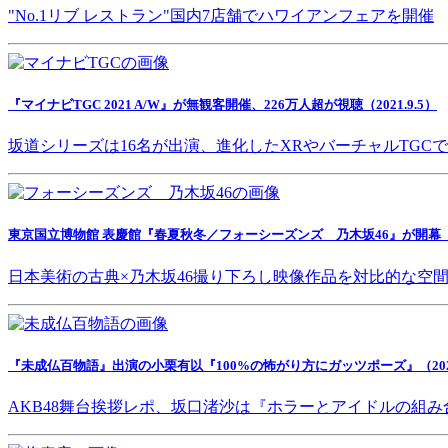
"No.1リブ レストラン"国内7店舗でハワイアンフェアを開催
『マイナビTGC 2021 A/W』が無観客開催、226万人超が視聴（2021.9.5）
坂道シリーズは16名が出演、進化したXRやバーチャルTGC
東京国立博物館 表慶館『春夏秋冬／フォーシーズンズ 乃木坂46』が開幕（202
日本美術の古典×乃木坂46撮り下ろし映像作品を対比的な空
『未成仏百物語』出演の小栗有以『100%の怖がり方にガッツポーズ』（2021.
AKB48舞台挨拶レポ、坂口渚沙は『ホラーとアイドルの組