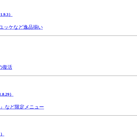
9.3）
ユッケなど逸品揃い
の復活
.29）
チ』など限定メニュー
5）