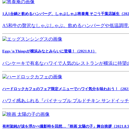
1人1台鍋と飲めるハンバーグ、しゃぶしゃぶ将泰庵 そごう千葉店誕生（2021.
A5和牛の贅沢なしゃぶしゃぶ。飲めるハンバーグや低温調理
Eggs 'n Thingsが横浜みなとみらいに登場！（2021.9.1）
パンケーキで有名なハワイで人気のレストランが横浜に待望
ハードロックカフェのフェア限定メニューでハワイ気分を味わおう！（2021.8
ハワイ感あふれる『パイナップル プルドチキン サンドイッ
有村架純が涙を浮かべ撮影時を回想…「映画 太陽の子」舞台挨拶（2021.8.