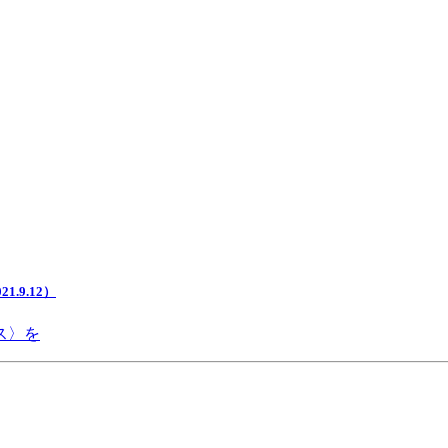
.9.12）
ス〉を