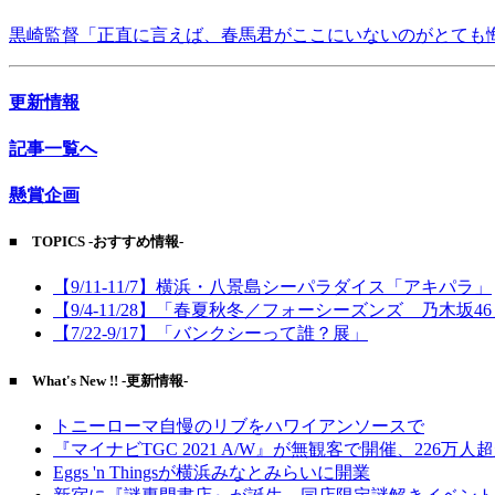
黒崎監督「正直に言えば、春馬君がここにいないのがとても
更新情報
記事一覧へ
懸賞企画
■ TOPICS -おすすめ情報-
【9/11-11/7】横浜・八景島シーパラダイス「アキパラ」
【9/4-11/28】「春夏秋冬／フォーシーズンズ 乃木坂4
【7/22-9/17】「バンクシーって誰？展」
■ What's New !! -更新情報-
トニーローマ自慢のリブをハワイアンソースで
『マイナビTGC 2021 A/W』が無観客で開催、226万人
Eggs 'n Thingsが横浜みなとみらいに開業