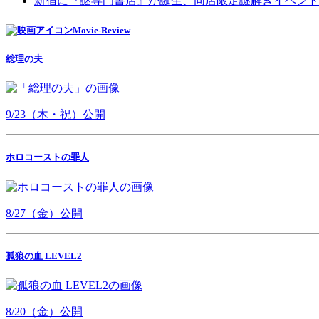
新宿に『謎専門書店』が誕生、同店限定謎解きイベント
Movie-Review
総理の夫
9/23（木・祝）公開
ホロコーストの罪人
8/27（金）公開
孤狼の血 LEVEL2
8/20（金）公開