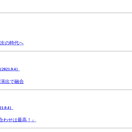
で次の時代へ
1.9.4）
間演出で融合
9.4）
み合わせは最高！』