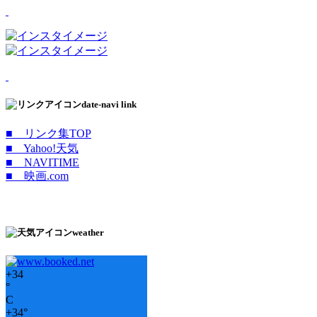
date-navi link
■ リンク集TOP
■ Yahoo!天気
■ NAVITIME
■ 映画.com
weather
+
34
°
C
+
34°