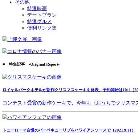
その他
特選映画
デートプラン
特選グルメ
便利リンク集
■ 特集記事 -Original Report-
ロイヤルパークホテルが新作クリスマスケーキを発表、予約開始は10/1（2021
コンテスト受賞の新作ケーキで、今年も〈おうちでクリスマ
トニーローマ自慢のバーベキューリブをハワイアンソースで（2021.9.11）