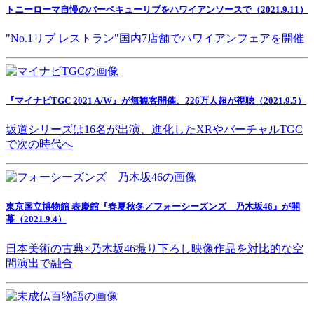
トニーローマ自慢のバーベキューリブをハワイアンソースで（2021.9.11）
"No.1リブ レストラン"国内7店舗でハワイアンフェアを開催
『マイナビTGC 2021 A/W』が無観客開催、226万人超が視聴（2021.9.5）
坂道シリーズは16名が出演、進化したXRやバーチャルTGC
で次の時代へ
東京国立博物館 表慶館『春夏秋冬／フォーシーズンズ 乃木坂46』が開
幕（2021.9.4）
日本美術の古典×乃木坂46撮り下ろし映像作品を対比的な空
間演出で融合