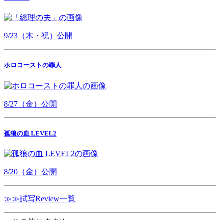
9/23（木・祝）公開
ホロコーストの罪人
8/27（金）公開
孤狼の血 LEVEL2
8/20（金）公開
≫≫試写Review一覧