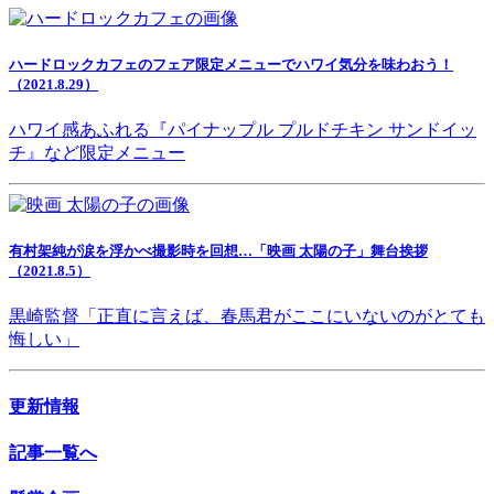
ハードロックカフェのフェア限定メニューでハワイ気分を味わおう！
（2021.8.29）
ハワイ感あふれる『パイナップル プルドチキン サンドイッ
チ』など限定メニュー
有村架純が涙を浮かべ撮影時を回想…「映画 太陽の子」舞台挨拶
（2021.8.5）
黒崎監督「正直に言えば、春馬君がここにいないのがとても
悔しい」
更新情報
記事一覧へ