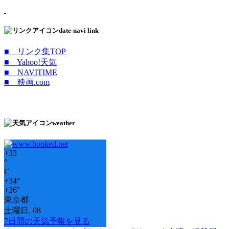
date-navi link
■ リンク集TOP
■ Yahoo!天気
■ NAVITIME
■ 映画.com
weather
+
33
°
C
+
34°
+
26°
東京都
土曜日, 08
7日間の天気予報を見る