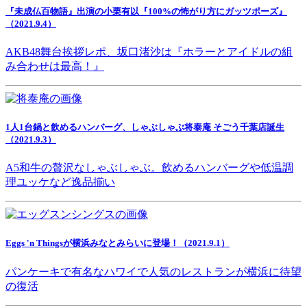
『未成仏百物語』出演の小栗有以『100%の怖がり方にガッツポーズ』
（2021.9.4）
AKB48舞台挨拶レポ、坂口渚沙は『ホラーとアイドルの組
み合わせは最高！』
1人1台鍋と飲めるハンバーグ、しゃぶしゃぶ将泰庵 そごう千葉店誕生
（2021.9.3）
A5和牛の贅沢なしゃぶしゃぶ。飲めるハンバーグや低温調
理ユッケなど逸品揃い
Eggs 'n Thingsが横浜みなとみらいに登場！（2021.9.1）
パンケーキで有名なハワイで人気のレストランが横浜に待望
の復活