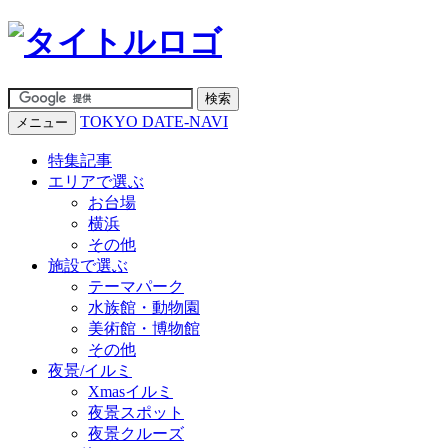
TOKYO DATE-NAVI
メニュー
特集記事
エリアで選ぶ
お台場
横浜
その他
施設で選ぶ
テーマパーク
水族館・動物園
美術館・博物館
その他
夜景/イルミ
Xmasイルミ
夜景スポット
夜景クルーズ