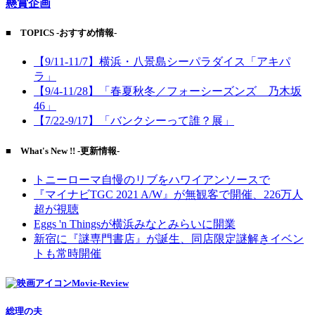
懸賞企画
■ TOPICS -おすすめ情報-
【9/11-11/7】横浜・八景島シーパラダイス「アキパ
ラ」
【9/4-11/28】「春夏秋冬／フォーシーズンズ 乃木坂
46」
【7/22-9/17】「バンクシーって誰？展」
■ What's New !! -更新情報-
トニーローマ自慢のリブをハワイアンソースで
『マイナビTGC 2021 A/W』が無観客で開催、226万人
超が視聴
Eggs 'n Thingsが横浜みなとみらいに開業
新宿に『謎専門書店』が誕生、同店限定謎解きイベン
トも常時開催
Movie-Review
総理の夫