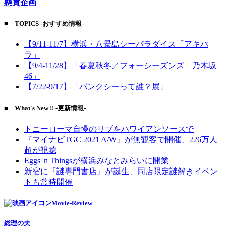
懸賞企画
■ TOPICS -おすすめ情報-
【9/11-11/7】横浜・八景島シーパラダイス「アキパ
ラ」
【9/4-11/28】「春夏秋冬／フォーシーズンズ 乃木坂
46」
【7/22-9/17】「バンクシーって誰？展」
■ What's New !! -更新情報-
トニーローマ自慢のリブをハワイアンソースで
『マイナビTGC 2021 A/W』が無観客で開催、226万人
超が視聴
Eggs 'n Thingsが横浜みなとみらいに開業
新宿に『謎専門書店』が誕生、同店限定謎解きイベン
トも常時開催
Movie-Review
総理の夫