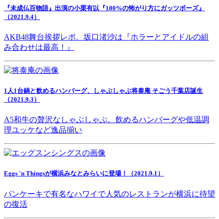
『未成仏百物語』出演の小栗有以『100%の怖がり方にガッツポーズ』
（2021.9.4）
AKB48舞台挨拶レポ、坂口渚沙は『ホラーとアイドルの組
み合わせは最高！』
1人1台鍋と飲めるハンバーグ、しゃぶしゃぶ将泰庵 そごう千葉店誕生
（2021.9.3）
A5和牛の贅沢なしゃぶしゃぶ。飲めるハンバーグや低温調
理ユッケなど逸品揃い
Eggs 'n Thingsが横浜みなとみらいに登場！（2021.9.1）
パンケーキで有名なハワイで人気のレストランが横浜に待望
の復活