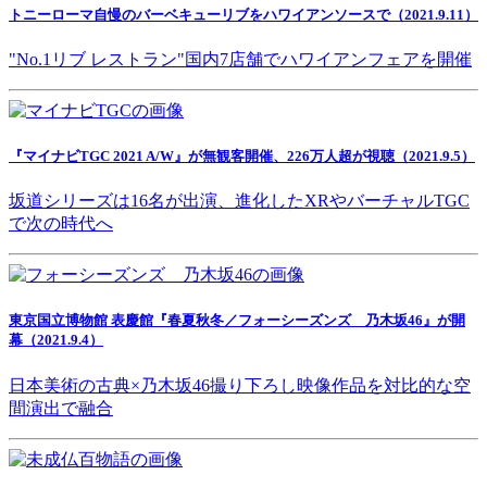
トニーローマ自慢のバーベキューリブをハワイアンソースで（2021.9.11）
"No.1リブ レストラン"国内7店舗でハワイアンフェアを開催
『マイナビTGC 2021 A/W』が無観客開催、226万人超が視聴（2021.9.5）
坂道シリーズは16名が出演、進化したXRやバーチャルTGC
で次の時代へ
東京国立博物館 表慶館『春夏秋冬／フォーシーズンズ 乃木坂46』が開
幕（2021.9.4）
日本美術の古典×乃木坂46撮り下ろし映像作品を対比的な空
間演出で融合