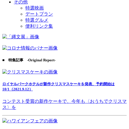
その他
特選映画
デートプラン
特選グルメ
便利リンク集
■ 特集記事 -Original Report-
ロイヤルパークホテルが新作クリスマスケーキを発表、予約開始は
10/1（2021.9.12）
コンテスト受賞の新作ケーキで、今年も〈おうちでクリスマ
ス〉を