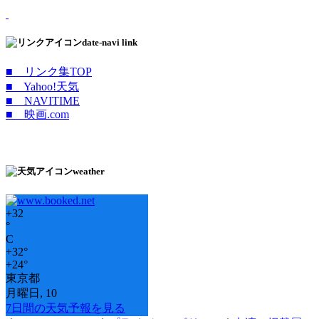
date-navi link
■ リンク集TOP
■ Yahoo!天気
■ NAVITIME
■ 映画.com
weather
+
32
°
C
+
32°
+
24°
東京都
月曜日, 10
7日間の天気予報を見る