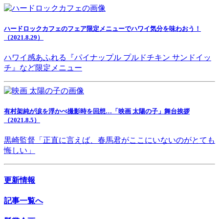
ハードロックカフェのフェア限定メニューでハワイ気分を味わおう！
（2021.8.29）
ハワイ感あふれる『パイナップル プルドチキン サンドイッ
チ』など限定メニュー
有村架純が涙を浮かべ撮影時を回想…「映画 太陽の子」舞台挨拶
（2021.8.5）
黒崎監督「正直に言えば、春馬君がここにいないのがとても
悔しい」
更新情報
記事一覧へ