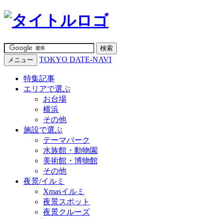
TOKYO DATE-NAVI
メニュー
特集記事
エリアで選ぶ
お台場
横浜
その他
施設で選ぶ
テーマパーク
水族館・動物園
美術館・博物館
その他
夜景/イルミ
Xmasイルミ
夜景スポット
夜景クルーズ