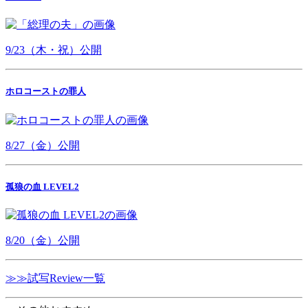
9/23（木・祝）公開
ホロコーストの罪人
8/27（金）公開
孤狼の血 LEVEL2
8/20（金）公開
≫≫試写Review一覧